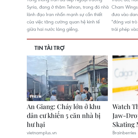
Syria, đang ở thăm Tehran, trong đó nhà
Cham Wings A
lãnh đạo Iran nhấn mạnh sự cần thiết
đưa vào danh
của việc tăng cường quan hệ kinh tế
"đóng vai trò
giữa hai nước láng giềng.
trái phép và