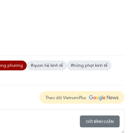
ong phương
#quan hệ kinh tế
#trừng phạt kinh tế
Theo dõi VietnamPlus
GỬI BÌNH LUẬN