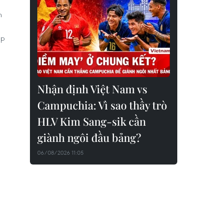
h
áp
Nhận định Việt Nam vs
Campuchia: Vì sao thầy trò
HLV Kim Sang-sik cần
giành ngôi đầu bảng?
06/08/2026 11:05