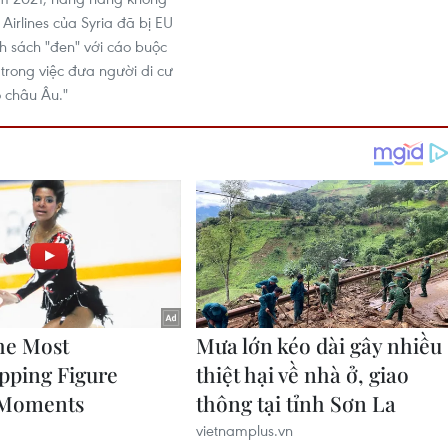
irlines của Syria đã bị EU
 sách "đen" với cáo buộc
 trong việc đưa người di cư
o châu Âu."