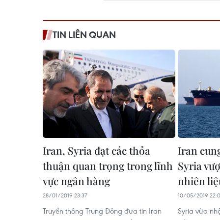
TIN LIÊN QUAN
Iran, Syria đạt các thỏa
Iran cun
thuận quan trọng trong lĩnh
Syria vư
vực ngân hàng
nhiên liệ
28/01/2019 23:37
10/05/2019 22:
Truyền thông Trung Đông đưa tin Iran
Syria vừa n