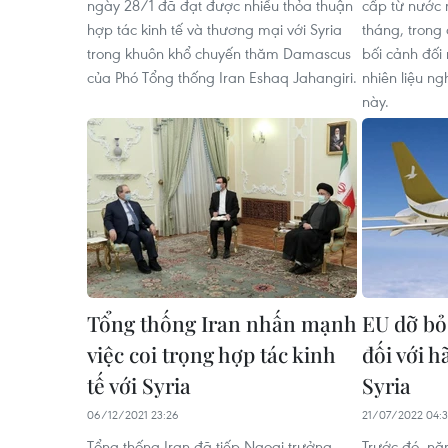
ngày 28/1 đã đạt được nhiều thỏa thuận
cấp từ nước 
hợp tác kinh tế và thương mại với Syria
tháng, trong 
trong khuôn khổ chuyến thăm Damascus
bối cảnh đối 
của Phó Tổng thống Iran Eshaq Jahangiri.
nhiên liệu n
này.
Tổng thống Iran nhấn mạnh
EU dỡ bỏ
việc coi trọng hợp tác kinh
đối với 
tế với Syria
Syria
06/12/2021 23:26
21/07/2022 04:
Tổng thống Iran đã tiếp Ngoại trưởng
Trước đó, n