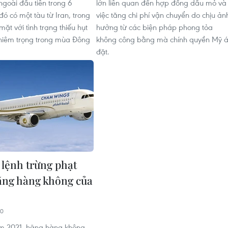
ngoài đầu tiên trong 6
lớn liên quan đến hợp đồng dầu mỏ và
đó có một tàu từ Iran, trong
việc tăng chi phí vận chuyển do chịu ản
mặt với tình trạng thiếu hụt
hưởng từ các biện pháp phong tỏa
ghiêm trọng trong mùa Đông
không công bằng mà chính quyền Mỹ 
đặt.
 lệnh trừng phạt
hãng hàng không của
30
ăm 2021, hãng hàng không