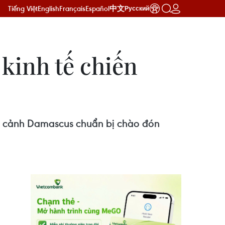
Tiếng Việt
English
Français
Español
中文
Русский
 kinh tế chiến
bối cảnh Damascus chuẩn bị chào đón