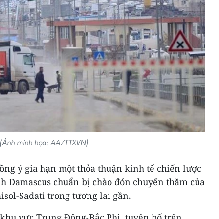
(Ảnh minh họa: AA/TTXVN)
đồng ý gia hạn một thỏa thuận kinh tế chiến lược
ảnh Damascus chuẩn bị chào đón chuyến thăm của
sol-Sadati trong tương lai gần.
khu vực Trung Đông-Bắc Phi, tuyên bố trên