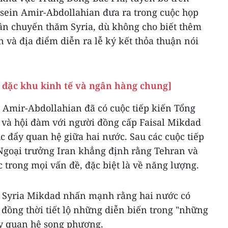
sein Amir-Abdollahian đưa ra trong cuộc họp
ân chuyến thăm Syria, dù không cho biết thêm
an và địa điểm diễn ra lễ ký kết thỏa thuận nói
p đặc khu kinh tế và ngân hàng chung]
 Amir-Abdollahian đã có cuộc tiếp kiến Tổng
d và hội đàm với người đồng cấp Faisal Mikdad
c đẩy quan hệ giữa hai nước. Sau các cuộc tiếp
 Ngoại trưởng Iran khẳng định rằng Tehran và
c trong mọi vấn đề, đặc biệt là về năng lượng.
 Syria Mikdad nhấn mạnh rằng hai nước có
đồng thời tiết lộ những diễn biến trong "những
đẩy quan hệ song phương.