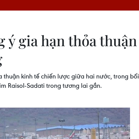
g ý gia hạn thỏa thuận
g
a thuận kinh tế chiến lược giữa hai nước, trong 
m Raisol-Sadati trong tương lai gần.