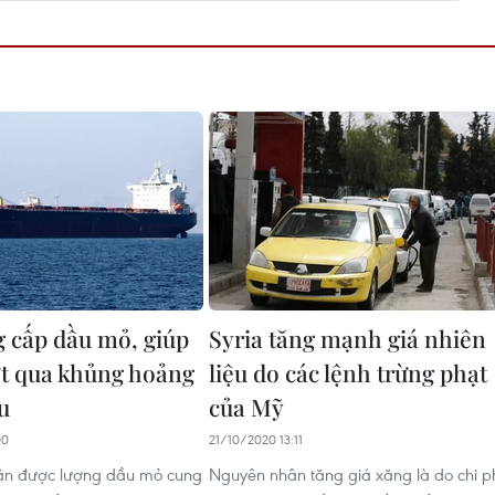
g cấp dầu mỏ, giúp
Syria tăng mạnh giá nhiên
ợt qua khủng hoảng
liệu do các lệnh trừng phạt
u
của Mỹ
00
21/10/2020 13:11
hận được lượng dầu mỏ cung
Nguyên nhân tăng giá xăng là do chi p