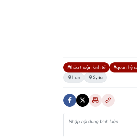
#thỏa thuận kinh tế
#quan hệ s
Iran
Syria