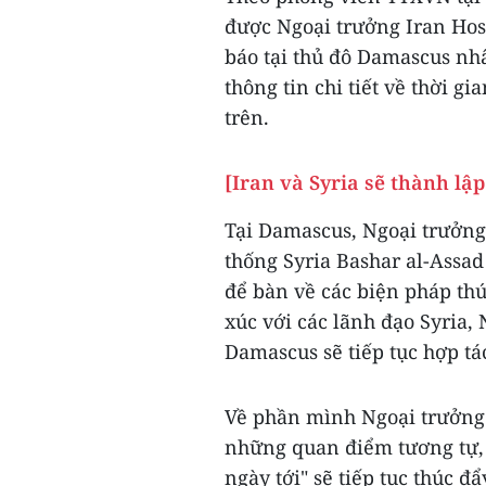
được Ngoại trưởng Iran Hos
báo tại thủ đô Damascus nh
thông tin chi tiết về thời gi
trên.
[Iran và Syria sẽ thành lậ
Tại Damascus, Ngoại trưởng
thống Syria Bashar al-Assa
để bàn về các biện pháp thú
xúc với các lãnh đạo Syria,
Damascus sẽ tiếp tục hợp tá
Về phần mình Ngoại trưởng
những quan điểm tương tự, 
ngày tới" sẽ tiếp tục thúc 