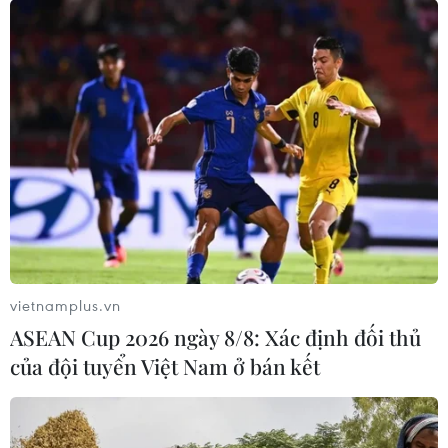
2026
28/06/2026 14:28
Liên hoan Phim Châu Á lần thứ 4 báo
hiệu nhiều đột phá cho điện ảnh Việt
Nam
27/06/2026 12:45
Xem thêm
vietnamplus.vn
ASEAN Cup 2026 ngày 8/8: Xác định đối thủ
của đội tuyển Việt Nam ở bán kết
CƠ QUAN CHỦ QUẢN: THÔNG TẤN XÃ VIỆT NAM
Tổng Biên tập: TRẦN TIẾN DUẨN