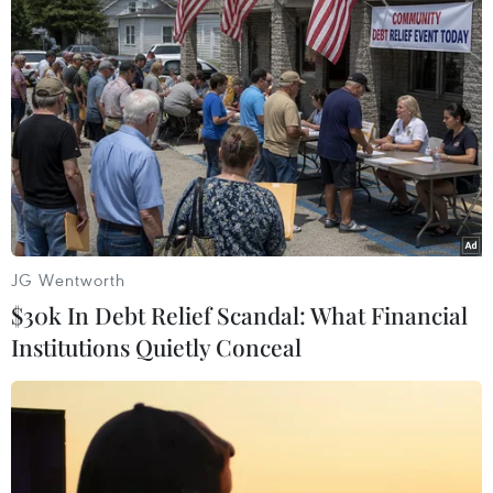
TP Hồ Chí Minh: Khai mạc Tuần
phim kỷ niệm 79 năm Ngày Thương
binh-Liệt sỹ
22/07/2026 11:29
Nguyên mẫu thuyền chiến gây chú ý
trong "bom tấn" The Odyssey
22/07/2026 09:21
JG Wentworth
$30k In Debt Relief Scandal: What Financial
Institutions Quietly Conceal
"Nghỉ hè sợ nghỉ hưu": Phim gia đình
xúc động gắn kết ông cháu cựu
chiến binh
22/07/2026 03:57