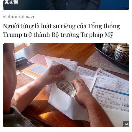
hoạt hình
"Despicable Me 2"
- theo tờ Hollywood
Reporter./.
vietnamplus.vn
Người từng là luật sư riêng của Tổng thống
(Vietnam+)
Trump trở thành Bộ trưởng Tư pháp Mỹ