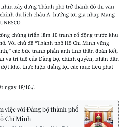
m nhìn xây dựng Thành phố trở thành đô thị văn
 chính-du lịch châu Á, hướng tới gia nhập Mạng
o UNESCO.
công chúng triển lãm 10 tranh cổ động trước khu
hố. Với chủ đề “Thành phố Hồ Chí Minh vững
nh,” các bức tranh phản ánh tinh thần đoàn kết,
nh và trí tuệ của Đảng bộ, chính quyền, nhân dân
ượt khó, thực hiện thắng lợi các mục tiêu phát
t ngày 18/10./.
m việc với Đảng bộ thành phố
Hồ Chí Minh