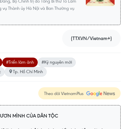
Đảng, Bộ Chính trị do Tổng Bí thư Tô Lâm
ng vụ Thành ủy Hà Nội và Ban Thường vụ
(TTXVN/Vietnam+)
#Triển lãm ảnh
#Kỷ nguyên mới
c
Tp. Hồ Chí Minh
Theo dõi VietnamPlus
VƯƠN MÌNH CỦA DÂN TỘC