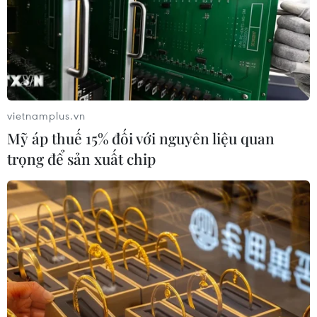
04/08/2026 04:55
Bộ Y tế đề xuất 8 nhóm chính sách
trong sửa đổi Luật hiến, ghép mô,
tạng
vietnamplus.vn
03/08/2026 14:44
Mỹ áp thuế 15% đối với nguyên liệu quan
trọng để sản xuất chip
Quảng Ninh chấm dứt cơ sở giết mổ
động vật không đủ điều kiện trước
31/10
03/08/2026 11:31
Bệnh viện hạng đặc biệt cơ sở Ninh
Bình khẳng định "cánh tay nối dài"
hiệu quả