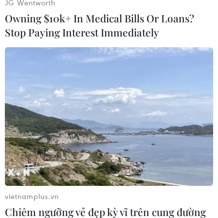
JG Wentworth
và tuyên bố Mỹ có thể rút khỏi tổ chức này./.
Owning $10k+ In Medical Bills Or Loans?
Stop Paying Interest Immediately
(Vietnam+)
vietnamplus.vn
#Hàng xuất khẩu
#Tổ chức thương mại thế giới WTO
Chiêm ngưỡng vẻ đẹp kỳ vĩ trên cung đường