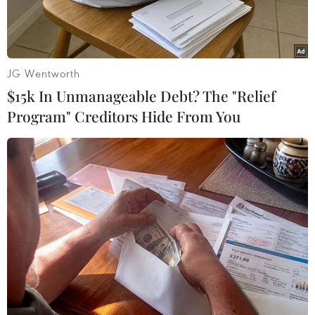
JG Wentworth
$15k In Unmanageable Debt? The "Relief
Program" Creditors Hide From You
Tổng thống đắc cử Mỹ Donald Trump. (Nguồn: AFP/TTXVN)
Theo Reuters/AFP, ngày 24/11, Giám đốc Tổ chức
Thương mại Thế giới (WTO) Roberto Azevedo
tuyên bố ông không nhận được dấu hiệu nào về