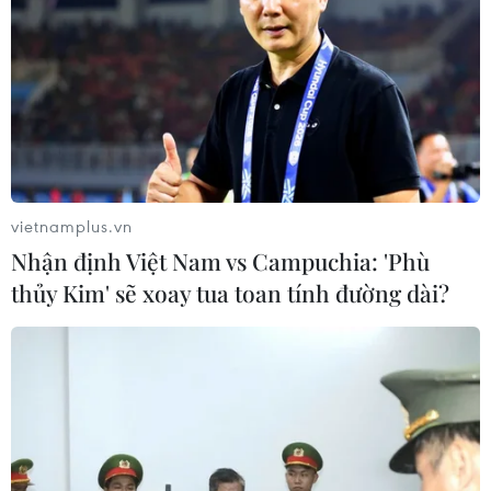
vietnamplus.vn
Nhận định Việt Nam vs Campuchia: 'Phù
thủy Kim' sẽ xoay tua toan tính đường dài?