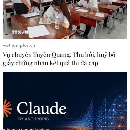
23/11/2016 23:56
Mặc dù không đề cập đến tên ông Trump nhưng bà
Merkel bày tỏ sự “không hài lòng” về nguy cơ thỏa
thuận thương mại TPP tan vỡ.
vietnamplus.vn
Vụ chuyên Tuyên Quang: Thu hồi, huỷ bỏ
giấy chứng nhận kết quả thi đã cấp