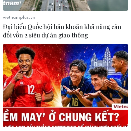
Xem thêm
vietnamplus.vn
Đại biểu Quốc hội băn khoăn khả năng cân
đối vốn 2 siêu dự án giao thông
CƠ QUAN CHỦ QUẢN: THÔNG TẤN XÃ VIỆT NAM
Tổng Biên tập: TRẦN TIẾN DUẨN
Phó Tổng Biên tập: NGUYỄN THỊ TÁM, KHÚC THANH
THỦY
Sở hữu trí tuệ
Quy định sử dụng
RSS
Hỗ trợ
Ngôn ngữ
TTXVN