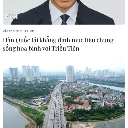
06/08/2026 03:46
Sản lượng vàng của Trung Quốc
giảm trong nửa đầu năm 2026
vietnamplus.vn
06/08/2026 03:41
Hàn Quốc tái khẳng định mục tiêu chung
sống hòa bình với Triều Tiên
Techcom Life và cách tiếp cận mới
cho bài toán bảo vệ sức khỏe của
người Việt
06/08/2026 03:40
Kim ngạch xuất khẩu vượt mốc 100
tỷ USD, Hàn Quốc lập kỷ lục thặng
dư vãng lai
06/08/2026 03:34