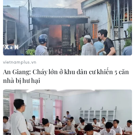
đích cuối cùng.
vietnamplus.vn
An Giang: Cháy lớn ở khu dân cư khiến 5 căn
nhà bị hư hại
Thủ tướng Đức bất bình về quyết định rút
khỏi TPP của ông Trump