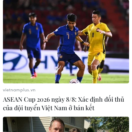
TIN LIÊN QUAN
vietnamplus.vn
ASEAN Cup 2026 ngày 8/8: Xác định đối thủ
của đội tuyển Việt Nam ở bán kết
Nợ công của Anh tăng lên mức cao kỷ lục