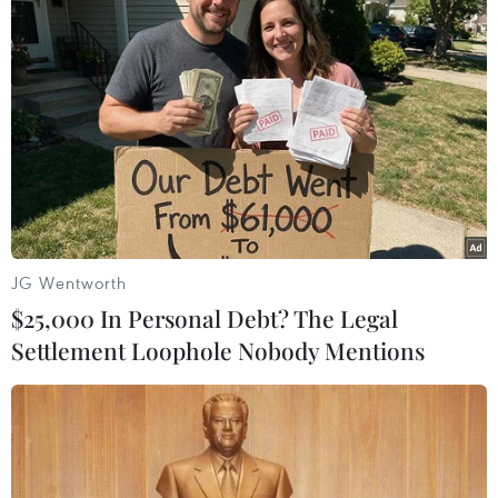
trong nhiều thập kỷ
22/01/2021 11:16
Tổng nợ công của Anh chính thức tăng lên mức 99,4%
Tổng sản phẩm quốc nội (GDP) của nước này, mức cao
nhất trong nhiều thập kỷ.
JG Wentworth
$25,000 In Personal Debt? The Legal
Settlement Loophole Nobody Mentions