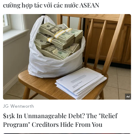
cường hợp tác với các nước ASEAN
#Kinh tế Anh
#Suy thoái kinh tế
#COVID-19
#Khủng hoảng kinh tế
#Tổng sản phẩm quốc nội
Anh
JG Wentworth
Theo dõi VietnamPlus
$15k In Unmanageable Debt? The "Relief
Program" Creditors Hide From You