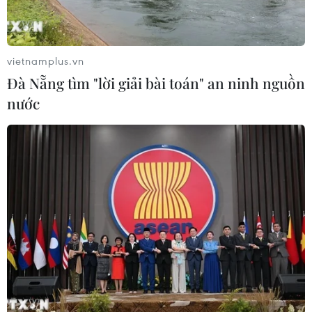
thành quốc gia biển mạnh
07/08/2026 22:30
vietnamplus.vn
Đà Nẵng tìm "lời giải bài toán" an ninh nguồn
Ngân hàng Trung ương Trung Quốc
nước
mua thêm 20 tấn vàng trong tháng 7
07/08/2026 15:21
Xem thêm
CƠ QUAN CHỦ QUẢN: THÔNG TẤN XÃ VIỆT NAM