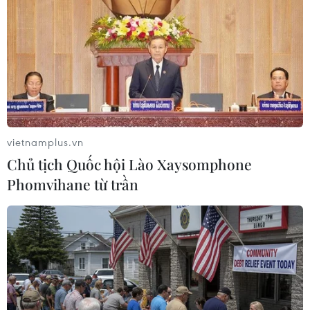
Chứng khoán Anh hướng tới một năm 2021
phát triển rực rỡ
24/01/2021 14:46
London được kỳ vọng sẽ trở thành một đối thủ đáng
gờm trước những tên tuổi lớn của thế giới như Frankfurt
(Đức), Hong Kong (Trung Quốc) và New York (Mỹ) trong
vietnamplus.vn
việc thu hút doanh nghiệp IPO.
Chủ tịch Quốc hội Lào Xaysomphone
Phomvihane từ trần