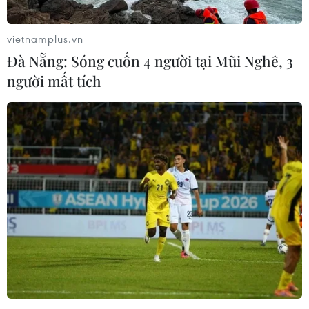
vietnamplus.vn
Đà Nẵng: Sóng cuốn 4 người tại Mũi Nghê, 3
người mất tích
Kinh tế Anh sẽ trở lại mức trước đại dịch
trong vòng hai năm
12/02/2021 09:22
Anh là một trong những quốc gia đi đầu trong việc cung
cấp vắcxin cho người dân và GDP dự kiến sẽ tăng 4,7%