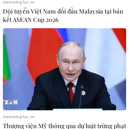
vietnamplus.vn
trong quý 2/2021, khi một số chính sách hạn chế có thể
Đội tuyển Việt Nam đối đầu Malaysia tại bán
được dỡ bỏ.
kết ASEAN Cup 2026
vietnamplus.vn
Thượng viện Mỹ thông qua dự luật trừng phạt