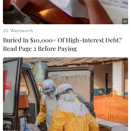
JG Wentworth
Buried In $10,000+ Of High-Interest Debt?
Read Page 2 Before Paying
Cảnh vắng vẻ tại London, Anh, do đại dịch COVID-19 ngày
24/8/2020. (Ảnh: AFP/TTXVN)
Sản lượng của nền kinh tế Vương quốc Anh
trong năm 2020 đã giảm 9,9% so với năm 2019,
mức giảm lớn nhất trong vòng hơn 300 năm và