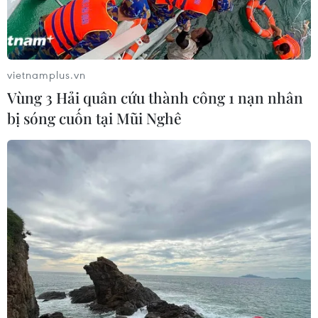
vietnamplus.vn
Vùng 3 Hải quân cứu thành công 1 nạn nhân
bị sóng cuốn tại Mũi Nghê
Ngân hàng trung ương Anh giữ nguyên lãi
suất cơ bản ở mức thấp kỷ lục
04/02/2021 13:04
Ngân hàng trung ương Anh cho biết vẫn giữ nguyên lãi
suất cơ bản ở mức 0,1%, đồng thời giảm dự báo tăng
trưởng kinh tế Anh cho năm nay từ mức 7,25% xuống
còn 5%.