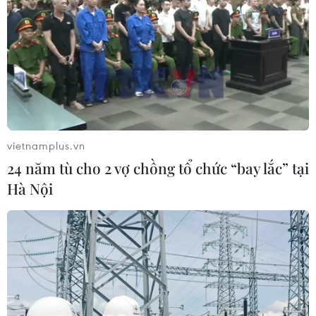
Giới chuyên gia: Khả năng Fed tăng lãi
suất chậm lại trong 2019
16/12/2018 10:58
Theo các nhà hoạch định, tăng trưởng yếu, chiến tranh
thương mại, lạm phát “ảm đạm” và bối cảnh địa chính
trị ngày càng khó lường đồng nghĩa với việc Fed có thể
vietnamplus.vn
sẽ có kế hoạch tăng lãi suất chậm lại.
24 năm tù cho 2 vợ chồng tổ chức “bay lắc” tại
Hà Nội