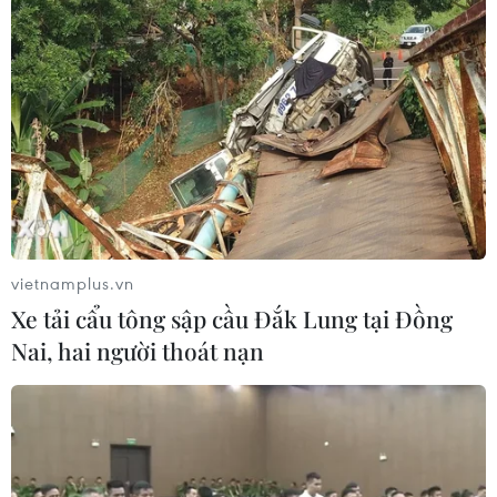
TIN LIÊN QUAN
vietnamplus.vn
Xe tải cẩu tông sập cầu Đắk Lung tại Đồng
Nai, hai người thoát nạn