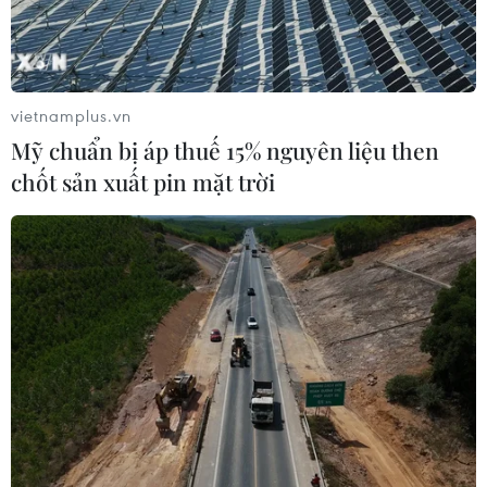
vietnamplus.vn
Mỹ chuẩn bị áp thuế 15% nguyên liệu then
chốt sản xuất pin mặt trời
Mỹ điều chỉnh hạ tăng trưởng kinh tế
trong quý 3 năm 2018
22/12/2018 05:10
Nền kinh tế Mỹ trong quý 3 năm 2018 đã tăng trưởng
thấp hơn so với ước tính trước đó, giữa lúc động lực của
nền kinh tế cũng có dấu hiệu yếu đi trong quý IV.