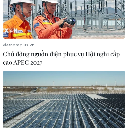
Mỹ tăng lãi suất lần thứ 4 trong năm với
vietnamplus.vn
mức tăng 0.25%
Chủ động nguồn điện phục vụ Hội nghị cấp
20/12/2018 01:07
cao APEC 2027
Ngày 19/12, Cục Dự trữ Liên bang Mỹ (Fed) thông báo
tăng lãi suất thêm 0,25% sau cuộc họp 2 ngày của Ủy
ban Thị trường Mở Liên bang, đây là lần nâng lãi suất
thứ 4 trong năm nay của Fed.