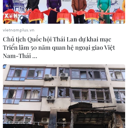
vietnamplus.vn
Chủ tịch Quốc hội Thái Lan dự khai mạc
Triển lãm 50 năm quan hệ ngoại giao Việt
Nam-Thái …
Hàng hóa Trung Quốc được xếp tại cảng Long Beach, Los
Angeles, Mỹ. (Nguồn: AFP/TTXVN)
Theo AP, mối đe dọa lớn nhất đối với nỗ lực tái
tranh cử của Tổng thống Donald Trump có thể
không phải là một loạt cuộc điều tra đang tiến