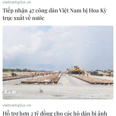
vietnamplus.vn
nghị cách chức Chủ tịch Jerome Powell.
Tiếp nhận 47 công dân Việt Nam bị Hoa Kỳ
trục xuất về nước
vietnamplus.vn
Hỗ trợ hơn 2 tỷ đồng cho các hộ dân bị ảnh