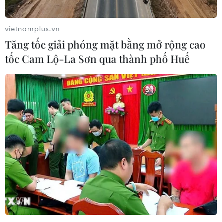
vietnamplus.vn
Tăng tốc giải phóng mặt bằng mở rộng cao
tốc Cam Lộ-La Sơn qua thành phố Huế
Giới chức Mỹ bác tin Tổng thống Trump
đề nghị sa thải Chủ tịch Fed
23/12/2018 08:11
Mặc dù luôn phản đối chính sách tăng lãi suất của Fed
song Tổng thống Mỹ Donald Trump chưa bao giờ đề