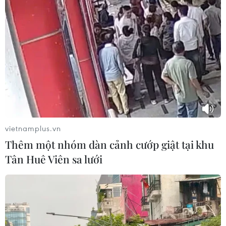
Thích trích dẫn số liệu thống kê việc làm và dự
báo thị trường, Trump đã tỏ ra rất hài lòng với
sự thay đổi. Sau khi làm suy yếu phần lớn hệ
thống tài chính toàn cầu bằng cách áp thuế,
Trump gần đây dường như muốn giảm bớt sự lo
ngại, đạt thỏa thuận "đình chiến thương mại"
với Trung Quốc sau một cuộc gặp ăn tối trong
khuôn khổ Hội nghị thượng đỉnh quốc tế ở
vietnamplus.vn
Argentina. Và khi động thái đó chỉ làm tăng
Thêm một nhóm dàn cảnh cướp giật tại khu
lòng tin trong một thời gian ngắn, Trump đã bắt
Tân Huê Viên sa lưới
đầu một cuộc chiến thất thường trên Tweeter
khiến các thị trường thậm chí bị xáo trộn nhiều
hơn.
Đầu tiên Trump tuyên bố mình là "Người Thuế"