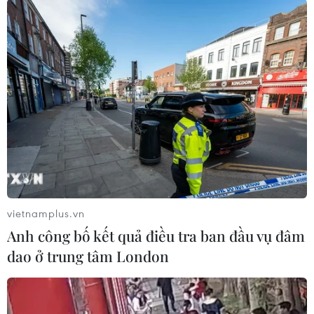
Sự lạc quan về tình hình kinh tế đã phần nào hạ
nhiệt vào mùa Thu này khi cuộc chiến thương
mại của Trump với Trung Quốc gây náo loạn thị
trường.
vietnamplus.vn
Anh công bố kết quả điều tra ban đầu vụ đâm
dao ở trung tâm London
Tổng thống Mỹ Donald Trump (trái) và Chủ tịch Ngân hàng Dự
trữ Liên bang (Fed) tại Washington, DC. (Nguồn: AFP/TTXVN)