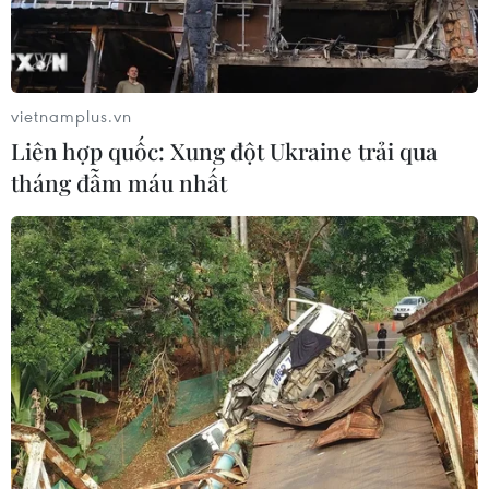
cao
05/08/2026 22:58
vietnamplus.vn
Xem thêm
Liên hợp quốc: Xung đột Ukraine trải qua
tháng đẫm máu nhất
CƠ QUAN CHỦ QUẢN: THÔNG TẤN XÃ VIỆT NAM
Tổng Biên tập: TRẦN TIẾN DUẨN
Phó Tổng Biên tập: NGUYỄN THỊ TÁM, KHÚC THANH
THỦY
Sở hữu trí tuệ
Quy định sử dụng