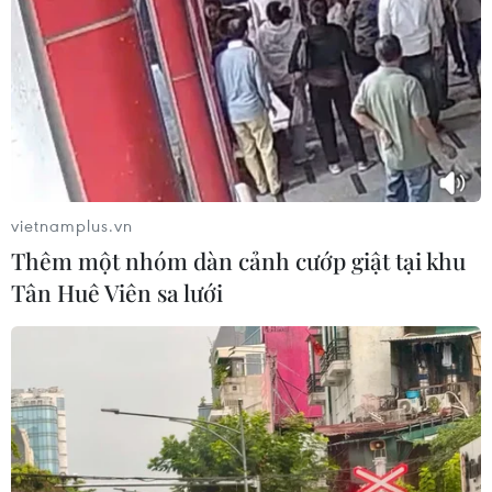
Theo dõi VietnamPlus
vietnamplus.vn
Thêm một nhóm dàn cảnh cướp giật tại khu
TIN CÙNG CHUYÊN MỤC
Tân Huê Viên sa lưới
Meta tung công cụ AI lập trình tự
động cho nhà phát triển
06/08/2026 06:40
Doanh thu AI của Microsoft phụ