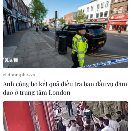
Trà My (TTXVN)
vietnamplus.vn
Anh công bố kết quả điều tra ban đầu vụ đâm
dao ở trung tâm London
#Tây Ban Nha
#Kinh tế
#Khó khăn
#Triển vọng
Tây Ban Nha