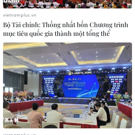
Cổ phiếu Tesla lao dốc, vốn hóa thị
vietnamplus.vn
trường "bốc hơi" hơn 140 tỷ USD
Bộ Tài chính: Thống nhất bốn Chương trình
24/07/2026 14:55
mục tiêu quốc gia thành một tổng thể
Sẽ ban hành quy chuẩn kỹ thuật đối
với trụ và trạm sạc xe điện trước 30/9
24/07/2026 11:01
Tây Ban Nha trở thành “cứ điểm” xe
điện Trung Quốc tại châu Âu
24/07/2026 08:06
vietnamplus.vn