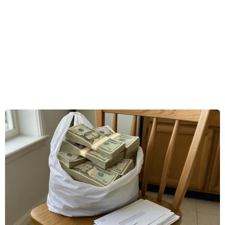
xe này được ưa chuộng cả ở những thị trường
phát triển như Mỹ và cả ở các thị trường đang
nổi.
Trong khi thương hiệu xe sang Porsche mới đây
đã giới thiệu mẫu xe SUV thứ hai, mẫu Macan
thì thương hiệu xe Bentley cũng đang gấp rút
tung ra mẫu xe SUV đầu tiên của mình trong
năm 2016 trong khi thương hiệu xe Audi cũng
bổ sung thêm một mẫu xe SUV, mẫu Q1 trong
năm 2016 để cùng gia nhập dòng xe Q SUV
phong phú với các mẫu Q3, Q5 và Q7.
Đối với Lamborghini, mẫu Urus sẽ không phải
là mẫu xe SUV đầu tiên của thương hiệu này.
Trong khoảng thời gian từ năm 1986 tới năm
1993, thương hiệu xe sang của Italy này đã sản