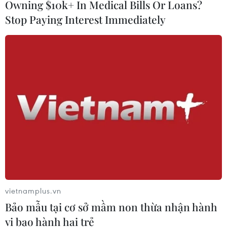
Owning $10k+ In Medical Bills Or Loans?
Stop Paying Interest Immediately
TIN CÙNG CHUYÊN MỤC
Hãng BMW bắt đầu sản xuất hàng
loạt mẫu xe thuần điện “thế hệ mới”
07/08/2026 01:52
Các thương hiệu xe cao cấp của Đức
trong cuộc khủng hoảng lợi nhuận
04/08/2026 23:03
vietnamplus.vn
Bảo mẫu tại cơ sở mầm non thừa nhận hành
vi bạo hành hai trẻ
Bứt phá trước "tháng Ngâu": Hãng xe