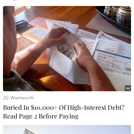
đồng loạt bung chiêu kích cầu đa
dạng
04/08/2026 04:29
Ôtô Trung Quốc có tạo nên “làn sóng
tràn” tại châu Âu?
04/08/2026 00:17
Châu Phi tận dụng lợi thế quang điện
cho ngành xe điện
JG Wentworth
03/08/2026 09:46
Buried In $10,000+ Of High-Interest Debt?
Read Page 2 Before Paying
Thiếu tài xế, khoảng 25-30% xe đầu