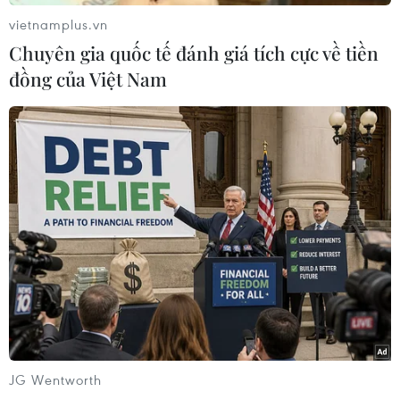
vietnamplus.vn
Chuyên gia quốc tế đánh giá tích cực về tiền
đồng của Việt Nam
#SUV
#Lamborghini
#BMW X6
#Bentley
#Porsche
Theo dõi VietnamPlus
JG Wentworth