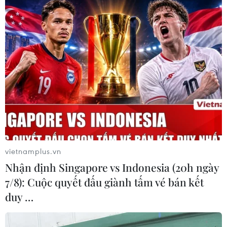
trong cuộc đua hút đầu tư xe điện
18/07/2026 13:38
Mỹ buộc Tesla phải sửa lỗi đèn pha
gây chói cho gần 20.000 xe
17/07/2026 05:42
Chính thức dừng đặt lịch đăng kiểm
xe ôtô qua ứng dụng trực tuyến
vietnamplus.vn
17/07/2026 02:25
Nhận định Singapore vs Indonesia (20h ngày
7/8): Cuộc quyết đấu giành tấm vé bán kết
duy …
Xem thêm