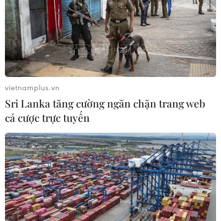
29/07/2026 14:37
Triệu hồi để kiểm tra sản phẩm xe
môtô Honda CB1000 Hornet
29/07/2026 07:19
vietnamplus.vn
Sri Lanka tăng cường ngăn chặn trang web
Nhà sản xuất ôtô Porsche cắt giảm
cá cược trực tuyến
thêm 5.000 việc làm
27/07/2026 14:48
Trung Quốc đẩy mạnh chiến lược
"toàn chuỗi" trong xuất khẩu xe năng
lượng mới
27/07/2026 11:16