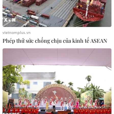
Honda, Nissan bắt tay phát triển hệ
điều hành cho xe thế hệ mới
27/07/2026 02:47
vietnamplus.vn
Phép thử sức chống chịu của kinh tế ASEAN
Mở rộng nhiều trường hợp “độ” linh
kiện xe nhưng không bị coi là cải tạo
27/07/2026 01:44
Bộ Xây dựng nói gì về việc đạp thốc
ga khi đưa xe ôtô đi đăng kiểm?
25/07/2026 03:28