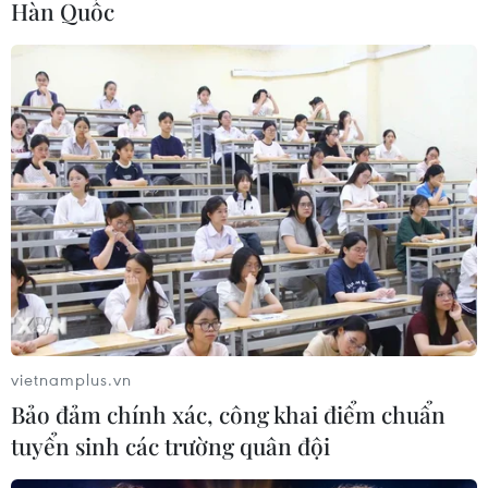
Hàn Quốc
tăng sức ép đối với ngành ôtô toàn
cầu
20/07/2026 23:54
Giá xe điện tại Đức giảm xuống tiệm
cận xe xăng
20/07/2026 15:45
Tesla lên kế hoạch mở rộng sản xuất
và tạo thêm việc làm tại Đức
20/07/2026 09:10
vietnamplus.vn
Bảo đảm chính xác, công khai điểm chuẩn
tuyển sinh các trường quân đội
Báo Indonesia: Việt Nam có lợi thế