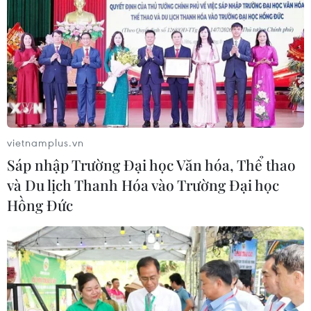
vietnamplus.vn
Sáp nhập Trường Đại học Văn hóa, Thể thao
và Du lịch Thanh Hóa vào Trường Đại học
Trại tị nạn đầu tiên được sử dụng
Hồng Đức
năng lượng sạch
31/05/2017 10:00
Một hệ thống pin năng lượng mặt trời, cung cấp nguồn
điện ổn định tại trại tị nạn Azraq được xây dựng, góp
phần thay đổi cuộc sống của hơn 20.000 người tị nạn