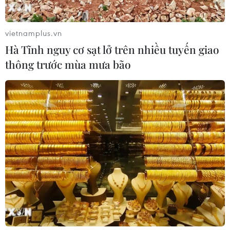
vietnamplus.vn
Hà Tĩnh nguy cơ sạt lở trên nhiều tuyến giao
thông trước mùa mưa bão
Bức tranh u ám về tình trạng người di cư
trong năm 2016
19/06/2017 04:32
Với mức tính trung bình cứ mỗi 3 giây lại có 1 người rời
bỏ nhà cửa, quê hương, năm 2016 ghi nhận mức cao
lịch sử về số người di cư trên phạm vi toàn cầu.