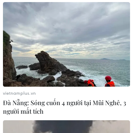
vietnamplus.vn
Đà Nẵng: Sóng cuốn 4 người tại Mũi Nghê, 3
người mất tích