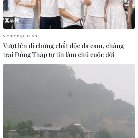
vietnamplus.vn
Vượt lên di chứng chất độc da cam, chàng
trai Đồng Tháp tự tin làm chủ cuộc đời
TIN CÙNG CHUYÊN MỤC
Bánh xèo tôm nhảy - món ăn phải
thử khi đến Quy Nhơn
07/08/2026 00:00
Trình diễn, chế biến bún kèn Hà