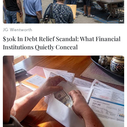
JG Wentworth
$30k In Debt Relief Scandal: What Financial
Institutions Quietly Conceal
Các đầu bếp tham gia Lễ hội ẩm thực của người tị nạn.
(Nguồn: ansamed.info)
Nhằm thay đổi nhận thức về người tị nạn, tạo
cơ hội việc làm cũng như khám phá những món
ăn hấp dẫn cho người tham dự, Lễ hội ẩm thực
của người tị nạn đang được tổ chức từ ngày 15-