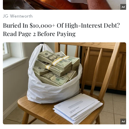
30/6 tại nhiều nhà hàng địa phương ở châu Âu.
Với sự bảo trợ của Cao ủy Liên hợp quốc về
JG Wentworth
người tị nạn (UNHCR) và tổ chức phi chính phủ
Buried In $10,000+ Of High-Interest Debt?
Food Sweet Food, Lễ hội năm nay được tổ chức
Read Page 2 Before Paying
tại 13 thành phố ở châu Âu nhân dịp kỷ niệm
Ngày Tị nạn thế giới (20/6).
Các thành phố này bao gồm Paris, Marseille,
Bordeaux, Lyon, Lille (Pháp), Brussels (Bỉ),
Madrid (Tây Ban Nha), Athens (Hy Lạp),
Amsterdam (Hà Lan), Rome, Florence, Bari và
Milan (Italy). Trong thời gian diễn ra lễ hội, hơn
50 nhà hàng sẽ mở cửa cho những người tị nạn
“đứng bếp” đến từ Afghanistan, Eritrea, Iran,
Somalia, Syria, Ukraine...
Nhằm thúc đẩy hướng tiếp cận tích cực với vấn