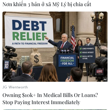
lễ hội và tất cả các nhà hàng đều kín chỗ.
Nơn khiến 3 bản ở xã Mỹ Lý bị chia cắt
Ý tưởng trên bắt nguồn từ Pháp hồi năm 2016
thông qua một chương trình hợp tác giữa
UNHCR và Food Sweet Food, cùng với hỗ trợ của
các chính quyền địa phương, nhiều đối tác,
người dân, nhà hàng và doanh nghiệp tư nhân.
Lễ hội ẩm thực của người tị nạn lần thứ nhất
được tổ chức tại thủ đô Paris vào tháng 6/2016
thu hút hơn 1.000 người đến thưởng thức các
món ăn do các đầu bếp là người tị nạn đến từ
các nước như Ấn Độ, Iran, Sri Lanka, Cote
d'Ivoire... tại 11 nhà hàng./.
JG Wentworth
Owning $10k+ In Medical Bills Or Loans?
(TTXVN/Vietnam+)
Stop Paying Interest Immediately