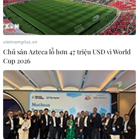
12/06/2017 07:58
Thủ tướng Đức Merkel nhận định xóa bỏ các nguyên
nhân khiến người dân rời bỏ quê hương mới là giải
pháp triệt để kiểm soát cuộc khủng hoảng người di cư,
thay vì việc xây các bức tường biên giới.
vietnamplus.vn
Chủ sân Azteca lỗ hơn 47 triệu USD vì World
Cup 2026