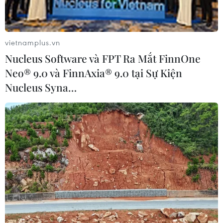
Hàng trăm nghìn người tị nạn Trung Mỹ
bị đối xử bất công tại Mỹ
vietnamplus.vn
16/06/2017 08:36
Nucleus Software và FPT Ra Mắt FinnOne
Tổ chức Ân xá quốc tế (AI) cho biết chính sách nhập cư
Neo® 9.0 và FinnAxia® 9.0 tại Sự Kiện
cứng rắn của Tổng thống Mỹ Donald Trump đã khiến
Nucleus Syna…
hàng nghìn người Trung Mỹ mắc kẹt tại khu vực biên
giới chung giữa Mexico và Mỹ.