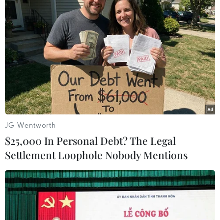
#thời sự hôm nay
#bản tin thời sự
#tội phạm
#truy nã
#tội phạm hình sự
#hình sự
#công an
#vụ án
#phạm pháp
#pháp luật
#pháp đình
#xã hội
#an ninh xã hội
#chính trị
#VietnamPlus
#Vietnam
#Plus
Theo dõi VietnamPlus
JG Wentworth
$25,000 In Personal Debt? The Legal
Settlement Loophole Nobody Mentions
TIN LIÊN QUAN