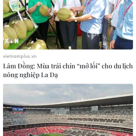
Syria tại đây.
vietnamplus.vn
Lâm Đồng: Mùa trái chín “mở lối” cho du lịch
nông nghiệp La Dạ
"Xây các bức tường biên giới không thể
giải quyết khủng hoảng di cư"