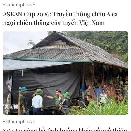
vietnamplus.vn
30/07/2026 07:18
ASEAN Cup 2026: Truyền thông châu Á ca
ngợi chiến thắng của tuyển Việt Nam
Bún quậy Phú Quốc: Khi hương vị
biển cả được "quậy" theo cách của
riêng bạn
29/07/2026 06:54
Đầu bếp Việt lan tỏa giá trị ẩm thực
trên đấu trường quốc tế với 37 huy
chương
27/07/2026 03:46
Huế được vinh danh điểm đến ẩm
vietnamplus.vn
thực truyền thống độc đáo nhất châu
Sơn La công bố tình huống khẩn cấp về thiên