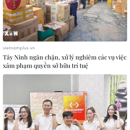
vietnamplus.vn
Tây Ninh ngăn chặn, xử lý nghiêm các vụ việc
xâm phạm quyền sở hữu trí tuệ