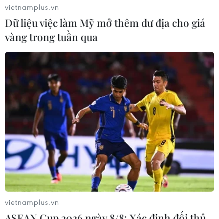
vietnamplus.vn
Dữ liệu việc làm Mỹ mở thêm dư địa cho giá
vàng trong tuần qua
Gần 66 triệu người trên thế giới phải ly
tán vì xung đột bạo lực
20/06/2017 03:39
Bình quân cứ 3 giây trên thế giới lại có một người rơi
vào tình cảnh mất nhà ở do xung đột bạo lực, riêng con
số phải chạy nạn trong năm 2016 đã lên tới 65,6 triệu
người.
vietnamplus.vn
ASEAN Cup 2026 ngày 8/8: Xác định đối thủ