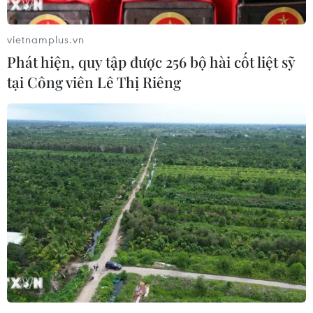
vietnamplus.vn
Phát hiện, quy tập được 256 bộ hài cốt liệt sỹ
tại Công viên Lê Thị Riêng
Những hệ lụy nghiêm trọng nếu hệ thống
ngân hàng Afghanistan sụp đổ
22/11/2021 12:54