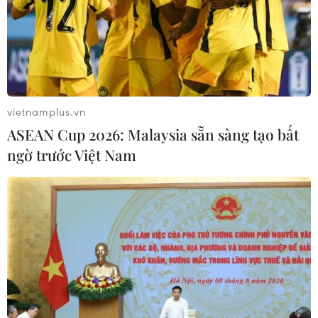
10/08/2026 09:44
Chứng khoán châu Á khởi sắc nhờ kỳ
vọng Fed giữ nguyên lãi suất
vietnamplus.vn
10/08/2026 09:41
ASEAN Cup 2026: Malaysia sẵn sàng tạo bất
ngờ trước Việt Nam
VN-Index tăng gần 9 điểm nhờ nhóm
ngân hàng và năng lượng
10/08/2026 09:30
Khơi thông dòng vốn, đổi mới
phương thức cho vay, nâng cao năng
lực hấp thụ vốn