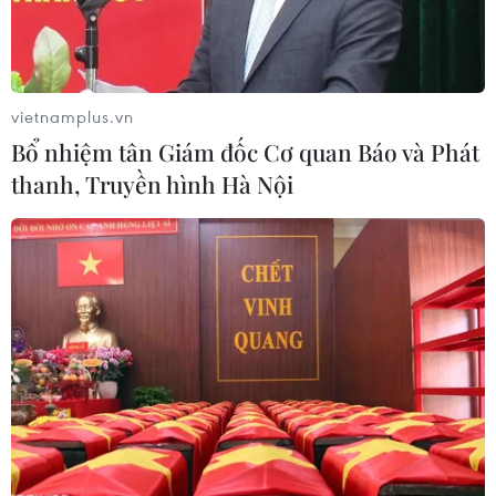
vietnamplus.vn
Bổ nhiệm tân Giám đốc Cơ quan Báo và Phát
thanh, Truyền hình Hà Nội
Afghanistan nối lại hoạt động xuất khẩu
hạt thông sang Trung Quốc
01/11/2021 05:47
Theo thông báo trên mạng xã hội Twitter, một chuyến
bay chở hạt thông đã cất cánh từ sân bay quốc tế Kabul
đi Trung Quốc sau buổi lễ chính thức có sự tham dự của
các thành viên cấp cao Taliban.