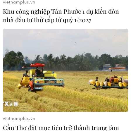
Trong báo cáo mới nhất của Chương trình Phát triển Liên
vietnamplus.vn
hợp quốc (UNDP), cơ quan này cảnh báo hậu quả kinh
Khu công nghiệp Tân Phước 1 dự kiến đón
tế và xã hội "nghiêm trọng" nếu hệ thống kinh tế
nhà đầu tư thứ cấp từ quý 1/2027
Afghanistan sụp đổ.
vietnamplus.vn
Cần Thơ đặt mục tiêu trở thành trung tâm