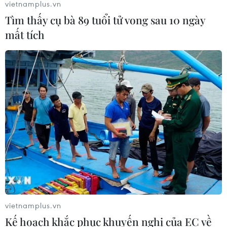
vietnamplus.vn
Tìm thấy cụ bà 89 tuổi tử vong sau 10 ngày
Agribank dành gói tín dụng ưu đãi
mất tích
70.000 tỷ đồng cho động lực tăng
trưởng
10/08/2026 12:59
Ấn Độ nhập khẩu dầu thô Nga cao kỷ
lục tháng thứ hai liên tiếp
10/08/2026 12:49
Việt Nam-Australia định hướng mở
rộng đầu tư phát triển chuỗi giá trị
lúa gạo
vietnamplus.vn
10/08/2026 12:40
Kế hoạch khắc phục khuyến nghị của EC về