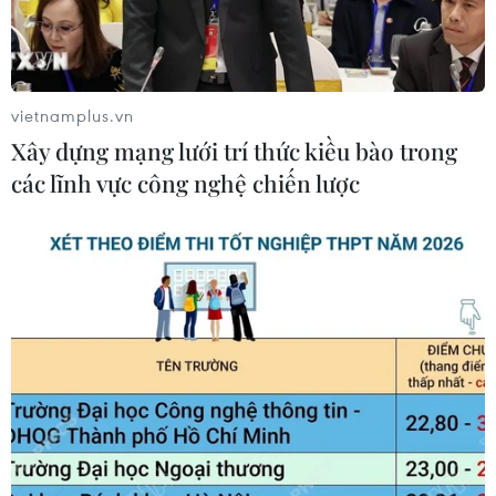
vietnamplus.vn
Xây dựng mạng lưới trí thức kiều bào trong
các lĩnh vực công nghệ chiến lược
Người dân tại một trại tị nạn quốc tế ở Qala-i-Naw, tỉnh
Badghis, Afghanistan. (Ảnh: AFP/TTXVN)
Ngày 7/12, Cao ủy Liên hợp quốc về người tị nạn
(UNHCR) Filippo Grandi cảnh báo sự tăng mạnh
về số người tị nạn Afghanistan trong bối cảnh lo