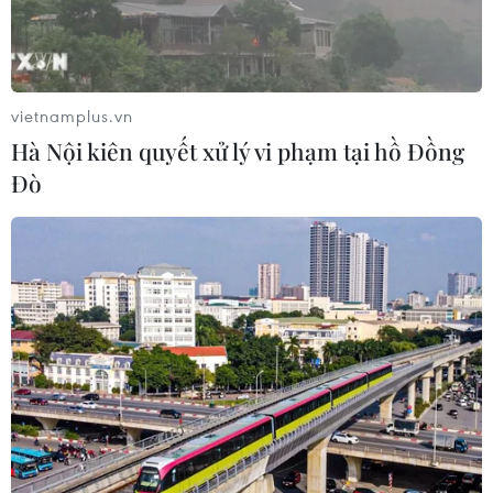
vietnamplus.vn
Hà Nội kiên quyết xử lý vi phạm tại hồ Đồng
Đò
Việt Nam tin LHQ tiếp tục là 'ngọn hải
đăng' của hợp tác đa phương
23/10/2020 15:12
Phó Thủ tướng, Bộ trưởng Ngoại giao Phạm Bình Minh
đã tham dự và phát biểu tại buổi chiêu đãi kỷ niệm 75
năm thành lập Liên hợp quốc.