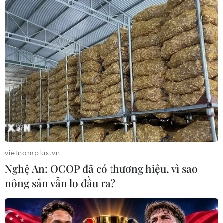
07/08/2026 14:45
Chủ tịch Quốc hội kiêm Chủ tịch Hạ
viện Thái Lan kết thúc chuyến thăm
Việt Nam
07/08/2026 14:34
Kinh tế Mỹ bất ngờ mất 23.000 việc
làm trong tháng 7
07/08/2026 13:57
vietnamplus.vn
Nghệ An: OCOP đã có thương hiệu, vì sao
nông sản vẫn lo đầu ra?
Tổng Bí thư, Chủ tịch nước Tô Lâm:
Hợp tác nghị viện là trụ cột quan
trọng giữa Việt Nam-Thái Lan