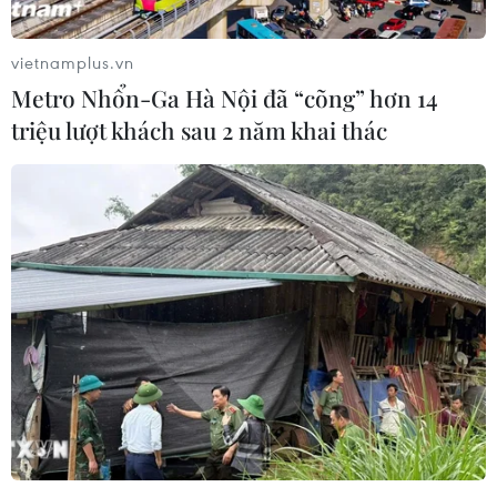
vietnamplus.vn
Metro Nhổn-Ga Hà Nội đã “cõng” hơn 14
triệu lượt khách sau 2 năm khai thác
Tổng thư ký Liên hợp quốc hoan nghênh
lệnh ngừng bắn ở Libya
23/10/2020 23:08
Tổng thư ký Liên hợp quốc Antonio Guterres hoan ngênh
lệnh ngừng bắn mà các bên đối địch tại Libya vừa ký