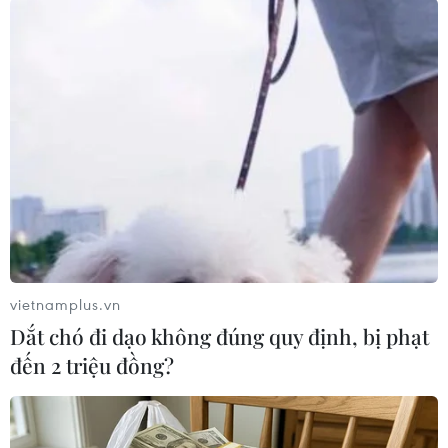
TIN LIÊN QUAN
vietnamplus.vn
Dắt chó đi dạo không đúng quy định, bị phạt
đến 2 triệu đồng?
Liên hợp quốc thông báo về vụ chìm tàu
ngoài khơi Libya
22/10/2020 01:20