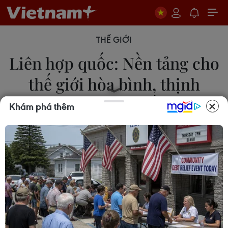
THẾ GIỚI
Liên hợp quốc: Nền tảng cho
thế giới hòa bình, thịnh
vượng, công bằng
Khám phá thêm
24/10/2020 04:20
Với những thành tựu quan trọng, Liên hợp quốc đã
được quốc tế thừa nhận là tổ chức toàn cầu có vai
trò quan trọng và là nền tảng không thể thiếu cho
một thế giới hòa bình, thịnh vượng, công bằng
hơn.