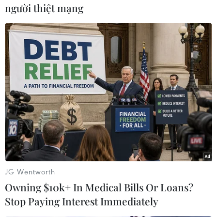
người thiệt mạng
#Liên hợp quốc
#Hòa bình
#Thịnh vượng
#Công bằng
#Mục tiêu phát triển bền vững
TP. Hà Nội
Theo dõi VietnamPlus
JG Wentworth
Owning $10k+ In Medical Bills Or Loans?
Stop Paying Interest Immediately