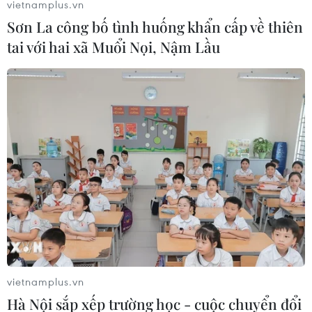
kết, coi đây như một bước tiến lớn hướng tới hòa bình.
vietnamplus.vn
Sơn La công bố tình huống khẩn cấp về thiên
tai với hai xã Muổi Nọi, Nậm Lầu
vietnamplus.vn
Hà Nội sắp xếp trường học - cuộc chuyển đổi