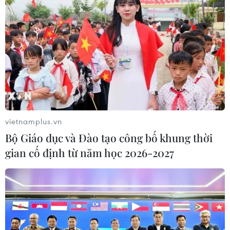
Mỹ có đang chuẩn bị một
chiến lược mới nhằm vào Iran?
07/08/2026 10:08
Thành phố Hồ Chí Minh: Họp mặt kỷ
niệm 59 năm Ngày thành lập ASEAN
vietnamplus.vn
07/08/2026 09:26
Bộ Giáo dục và Đào tạo công bố khung thời
gian cố định từ năm học 2026-2027
Trung Quốc hoàn thành bản đồ địa
chất mới của toàn bộ Mặt Trăng
07/08/2026 08:52