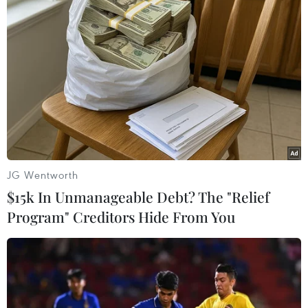
Người phát ngôn của Tổ chức Di cư quốc tế cho biết
các ngư dân đã giải cứu được ít nhất 5 người di cư và
đưa họ trở về thị trấn Sabratha vào chiều tối ngày
20/10.
JG Wentworth
$15k In Unmanageable Debt? The "Relief
Program" Creditors Hide From You