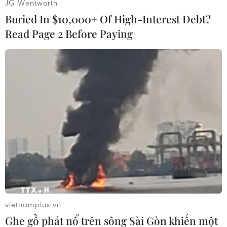
JG Wentworth
Buried In $10,000+ Of High-Interest Debt?
Read Page 2 Before Paying
Nhấp chuột để xem kích thước chuẩn.
Liên hợp quốc
được thành lập vào ngày
24/10/1945, cách đây 75 năm (1945-2020)./.
(TTXVN/Vietnam+)
vietnamplus.vn
Ghe gỗ phát nổ trên sông Sài Gòn khiến một