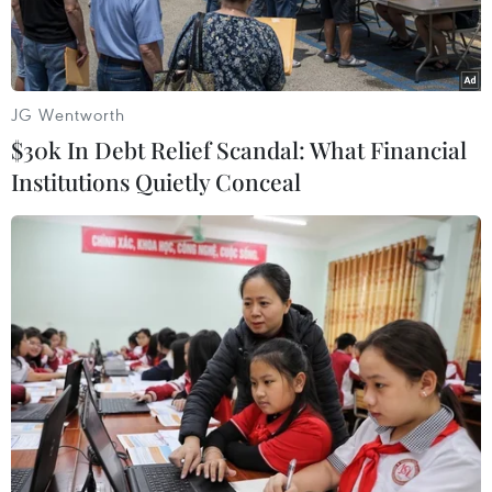
JG Wentworth
$30k In Debt Relief Scandal: What Financial
Institutions Quietly Conceal
Ảnh minh họa. (Nguồn: AFP/TTXVN)
Tổ chức Di cư quốc tế (IOM) ngày 21/10 cho biết
ít nhất 15 người di cư đang cố gắng đến châu
Âu đã thiệt mạng trên biển Địa Trung Hải, sau
khi thuyền của họ bị lật ngoài khơi bờ biển