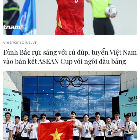
Những người di cư đang mạo hiểm mạng sống khi rời
khỏi Yemen để đến Djibouti khi phải đối mặt với sự bóc
lột của những kẻ buôn người hay thậm chí phải nhận
một kết cục bi thảm.
vietnamplus.vn
Đình Bắc rực sáng với cú đúp, tuyển Việt Nam
vào bán kết ASEAN Cup với ngôi đầu bảng