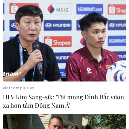
#Chìm tàu
#Tổ chức Di cư quốc tế
#Địa Trung Hải
#Lực lượng bảo vệ bờ biển
#Người di cư
Libya
Theo dõi VietnamPlus
vietnamplus.vn
TIN LIÊN QUAN
HLV Kim Sang-sik: 'Tôi mong Đình Bắc vươn
xa hơn tầm Đông Nam Á'