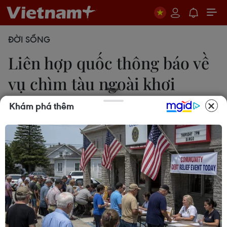
ĐỜI SỐNG
Liên hợp quốc thông báo về
vụ chìm tàu ngoài khơi
Libya
Khám phá thêm
Hữu Thanh
22/10/2020 01:20
Người phát ngôn của Tổ chức Di cư quốc tế cho
biết các ngư dân đã giải cứu được ít nhất 5 người
di cư và đưa họ trở về thị trấn Sabratha vào chiều
tối ngày 20/10.