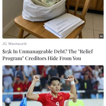
người khác đã được cứu sống.
JG Wentworth
$15k In Unmanageable Debt? The "Relief
Program" Creditors Hide From You
Hàng chục người di cư thiệt mạng và mất
tích ngoài khơi Djibouti
05/10/2020 06:37