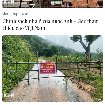
thải khí nhà kính vào năm 2030
07/08/2026 09:42
vietnamplus.vn
Chính sách nhà ở của nước Anh - Góc tham
chiếu cho Việt Nam
Bão Dolphin càn quét các đảo miền
Nam Nhật Bản, sân bay Okinawa
phải đóng cửa
07/08/2026 09:10
Thái Lan: Ôtô lao vào trung tâm
chăm sóc trẻ làm khoảng nạn nhân
bị thương
07/08/2026 08:13
Thủ tướng Thái Lan chỉ đạo khẩn sau