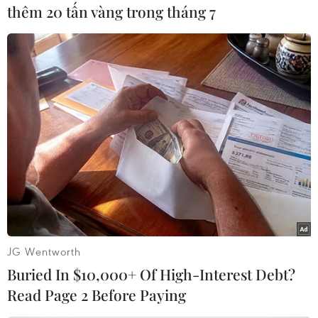
biển Địa Trung Hải đã vượt qua “cột mốc nghiệt
thêm 20 tấn vàng trong tháng 7
ngã” với khoảng 20.000 người kể từ năm 2014./.
(TTXVN/Vietnam+)
JG Wentworth
Buried In $10,000+ Of High-Interest Debt?
Read Page 2 Before Paying