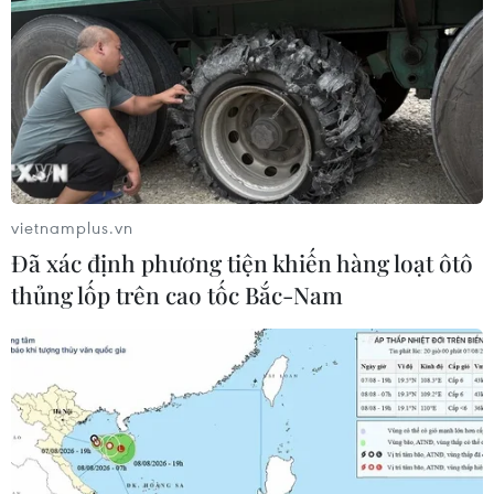
vietnamplus.vn
Đã xác định phương tiện khiến hàng loạt ôtô
thủng lốp trên cao tốc Bắc-Nam
TIN CÙNG CHUYÊN MỤC