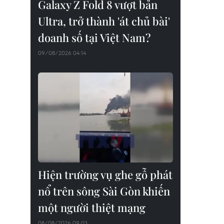
Galaxy Z Fold 8 vượt bản
Ultra, trở thành 'át chủ bài'
doanh số tại Việt Nam?
09/08/2026 04:14
Hiện trường vụ ghe gỗ phát
nổ trên sông Sài Gòn khiến
một người thiệt mạng
08/08/2026 09:03