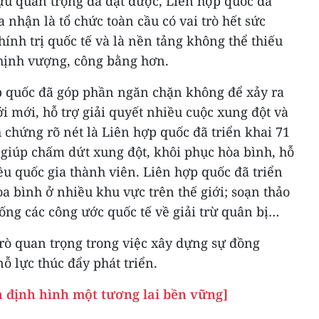
ựu quan trọng đã đạt được, Liên hợp quốc đã
 nhận là tổ chức toàn cầu có vai trò hết sức
hính trị quốc tế và là nền tảng không thể thiếu
thịnh vượng, công bằng hơn.
p quốc đã góp phần ngăn chặn không để xảy ra
ới mới, hỗ trợ giải quyết nhiều cuộc xung đột và
chứng rõ nét là Liên hợp quốc đã triển khai 71
 giúp chấm dứt xung đột, khôi phục hòa bình, hỗ
iều quốc gia thành viên. Liên hợp quốc đã triển
òa bình ở nhiều khu vực trên thế giới; soạn thảo
ng các công ước quốc tế về giải trừ quân bị…
rò quan trọng trong việc xây dựng sự đồng
ỗ lực thúc đẩy phát triển.
 định hình một tương lai bền vững]