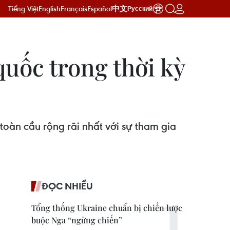
Tiếng Việt
English
Français
Español
中文
Русский
quốc trong thời kỳ
toàn cầu rộng rãi nhất với sự tham gia
ĐỌC NHIỀU
Tổng thống Ukraine chuẩn bị chiến lược
buộc Nga “ngừng chiến”