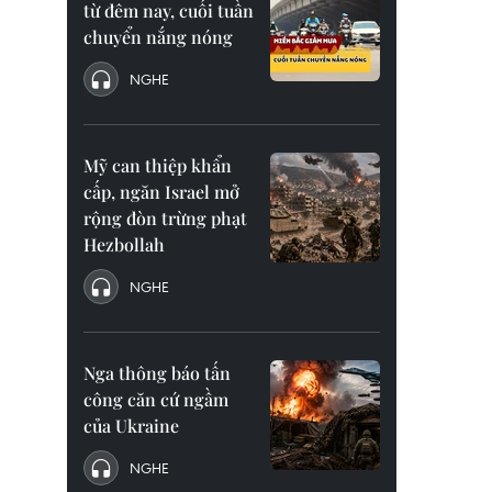
từ đêm nay, cuối tuần
chuyển nắng nóng
NGHE
Mỹ can thiệp khẩn
cấp, ngăn Israel mở
rộng đòn trừng phạt
Hezbollah
NGHE
Nga thông báo tấn
công căn cứ ngầm
của Ukraine
NGHE