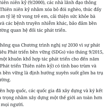
iên niên kỷ (9/2000), các nhà lãnh đạo thông
 Thiên niên kỷ nhằm xóa bỏ đói nghèo, thúc đẩy
ảm tỷ lệ tử vong trẻ em, cải thiện sức khỏe bà
và các bệnh truyền nhiễm khác, bảo đảm bền
ờng quan hệ đối tác phát triển.
thông qua Chương trình nghị sự 2030 vì sự phát
iêu Phát triển bền vững (SDGs) vào tháng 9/2015,
 một khuôn khổ hợp tác phát triển cho đến năm
 Phát triển Thiên niên kỷ) có tính bao trùm và
ển bền vững là định hướng xuyên suốt gồm ba trụ
rường.
ên hợp quốc, các quốc gia đã xây dựng và ký kết
n trọng nhằm xây dựng một thế giới an toàn hơn
 mọi người.