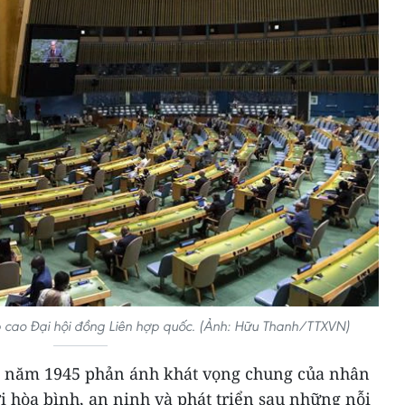
cao Đại hội đồng Liên hợp quốc. (Ảnh: Hữu Thanh/TTXVN)
ốc năm 1945 phản ánh khát vọng chung của nhân
i hòa bình, an ninh và phát triển sau những nỗi