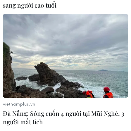
sang người cao tuổi
Thử nghiệm vaccine của Medicago, GSK
đạt kết quả ban đầu khả quan
18/05/2021 10:53
Các kết quả ban đầu cho thấy hệ miễn dịch phản ứng
mạnh mẽ sau khi cơ thể được tiêm vaccine và
Medicago-GSK kỳ vọng vaccine ngừa COVID-19 của
hai hãng sớm được cấp phép sử dụng trên toàn cầu.
vietnamplus.vn
Đà Nẵng: Sóng cuốn 4 người tại Mũi Nghê, 3
người mất tích