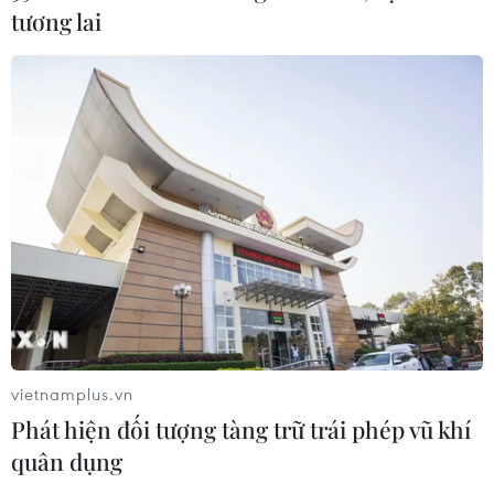
tương lai
Điều gì tạo nên niềm tin khi lựa chọn
dinh dưỡng đầu đời cho trẻ?
18/07/2026 01:00
Phân bổ ngân sách chăm sóc sức
khỏe và dân số: Ưu tiên các địa bàn
khó khăn
17/07/2026 22:30
Đà Nẵng tổ chức Lễ hội Sâm Ngọc
Linh 2026: Cam kết 100% sâm thật
vietnamplus.vn
17/07/2026 06:09
Phát hiện đối tượng tàng trữ trái phép vũ khí
quân dụng