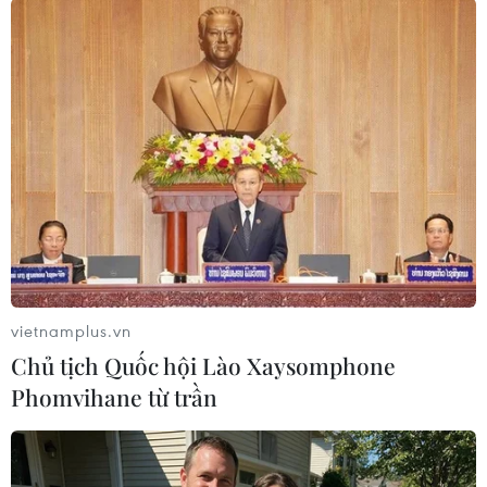
Ủy ban châu Âu (EC) đang kiện tập đoàn
AstraZeneca vì không giao hàng triệu liều
vaccine theo đúng hợp đồng./.
(TTXVN/Vietnam+)
vietnamplus.vn
Chủ tịch Quốc hội Lào Xaysomphone
Phomvihane từ trần