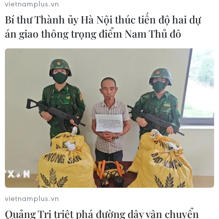
vietnamplus.vn
Bí thư Thành ủy Hà Nội thúc tiến độ hai dự
án giao thông trọng điểm Nam Thủ đô
TIN CÙNG CHUYÊN MỤC
Cộng hòa Dân chủ Congo ghi nhận
hơn 300 trẻ em tử vong do Ebola
vietnamplus.vn
08/08/2026 15:21
Quảng Trị triệt phá đường dây vận chuyển