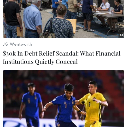
JG Wentworth
$30k In Debt Relief Scandal: What Financial
Institutions Quietly Conceal
Mỹ: Vaccine Pfizer và Moderna có hiệu
quả với biển thể ở Ấn Độ
18/05/2021 00:15
Nhóm nhà khoa học Mỹ cho rằng vaccine ngừa COVID-
19 của Pfizer/BioNTech và Moderna sẽ vẫn có hiệu quả