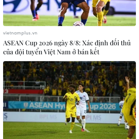
cao đối với hai biến thể mới của virus SARS-CoV-2 phát
hiện đầu tiên ở Ấn Độ.
vietnamplus.vn
ASEAN Cup 2026 ngày 8/8: Xác định đối thủ
của đội tuyển Việt Nam ở bán kết
Tổng giám đốc WHO cảnh báo tình trạng
"phân biệt chủng tộc" về vaccine