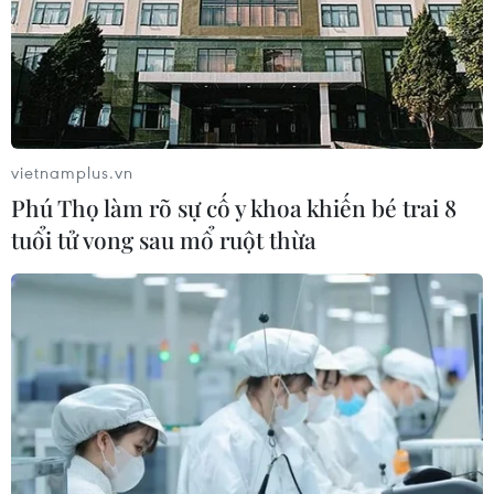
vietnamplus.vn
Phú Thọ làm rõ sự cố y khoa khiến bé trai 8
tuổi tử vong sau mổ ruột thừa