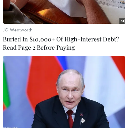
JG Wentworth
Buried In $10,000+ Of High-Interest Debt?
Read Page 2 Before Paying
Tiêm vaccine ngừa COVID-19 cho người dân. (Ảnh:
AFP/TTXVN)
Theo số liệu chính thức do các cơ quan y tế quốc
gia cung cấp, tính đến ngày 18/5, ít nhất 200
triệu liều vaccine ngừa COVID-19 đã được tiêm