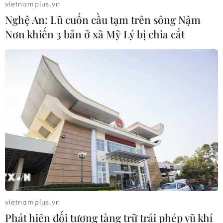
vietnamplus.vn
Nghệ An: Lũ cuốn cầu tạm trên sông Nậm
Nơn khiến 3 bản ở xã Mỹ Lý bị chia cắt
Châu Phi tận dụng lợi thế quang điện
cho ngành xe điện
03/08/2026 09:46
Động đất mạnh làm rung chuyển
nhiều khu vực tại Ai Cập
03/08/2026 03:11
90 người thiệt mạng trong khủng
hoảng di cư tại Ceuta
vietnamplus.vn
02/08/2026 23:08
Phát hiện đối tượng tàng trữ trái phép vũ khí