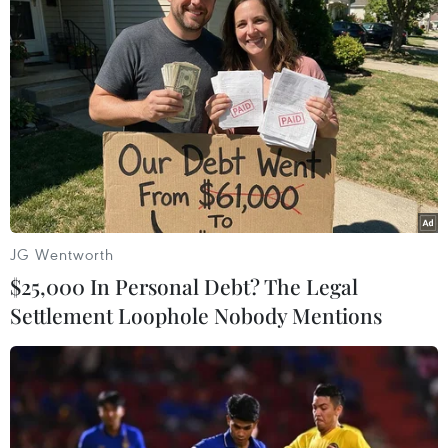
#Quân đội Sudan
Sudan
Theo dõi VietnamPlus
Chiến sự tại Sudan
JG Wentworth
$25,000 In Personal Debt? The Legal
Hội đồng bảo an yêu cầu bảo vệ dân thường và
Settlement Loophole Nobody Mentions
tiếp cận nhân đạo tại Sudan
Hơn 40 người thương vong trong các vụ tấn
công mới nhất tại Sudan
Tấn công bằng UAV ở Sudan, ít nhất 56 người
thiệt mạng