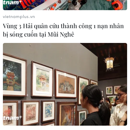
vietnamplus.vn
Vùng 3 Hải quân cứu thành công 1 nạn nhân
bị sóng cuốn tại Mũi Nghê
Hướng tới Khuôn khổ Đối thoại Toàn diện
nhằm chấm dứt xung đột ở Sudan
15/11/2023 04:48
Tính đến tháng 10, xung đột đã cướp đi sinh mạng của
9.000 người, buộc hơn 6 triệu người phải di dời bên
trong và ngoài Sudan, đồng thời khiến 25 triệu người