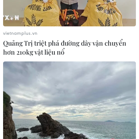
vietnamplus.vn
Quảng Trị triệt phá đường dây vận chuyển
hơn 210kg vật liệu nổ
TIN CÙNG CHUYÊN MỤC
Giao tranh dữ dội ở miền Tây Libya,
nhiều tù nhân vượt ngục