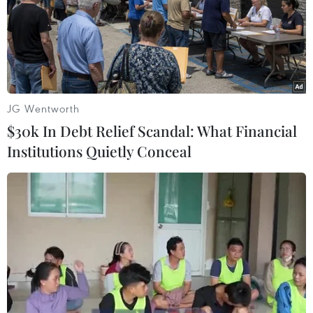
Tổng thống Pháp kêu gọi hạ vũ khí và ngừng
bắn ở Sudan
Sudan: Gần 180 người thiệt mạng trong 2 ngày
giao tranh giữa quân đội và RSF
JG Wentworth
$30k In Debt Relief Scandal: What Financial
Institutions Quietly Conceal
TIN LIÊN QUAN