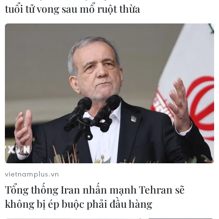
08/11/2023 00:04
tuổi tử vong sau mổ ruột thừa
SPA đưa tin các nhà hòa giải lấy làm tiếc về việc các
bên tham chiến tại Sudan "đã không thể nhất trí về lệnh
ngừng bắn trong vòng đầu tiên này."
vietnamplus.vn
Tổng thống Iran nhấn mạnh Tehran sẽ
không bị ép buộc phải đầu hàng