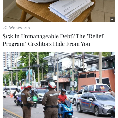
đạo.
JG Wentworth
$15k In Unmanageable Debt? The "Relief
Program" Creditors Hide From You
Người tị nạn tại Hasahisa, Sudan. (Ảnh: AFP/TTXVN)
Liên minh châu Phi (AU) đã lên án mạnh mẽ
cuộc xung đột đang tiếp diễn ở Sudan, đồng thời
kêu gọi ngừng bắn ngay lập tức và vô điều kiện