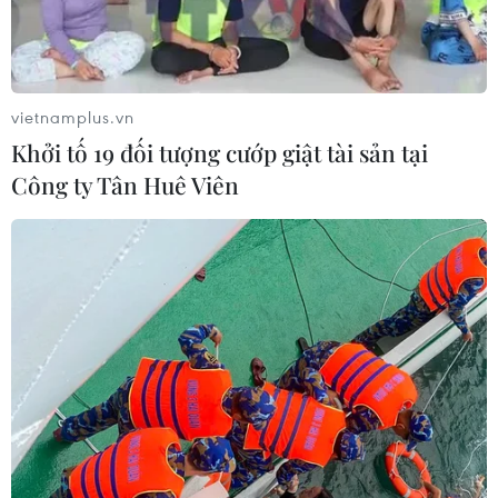
vietnamplus.vn
Khởi tố 19 đối tượng cướp giật tài sản tại
Công ty Tân Huê Viên
Sudan yêu cầu chấm dứt 'ngay lập tức'
hoạt động của Phái bộ Liên hợp quốc
17/11/2023 06:20
Theo quyền Bộ trưởng Ngoại giao Sudan, mục đích của
việc thành lập Phái bộ Liên hợp quốc tại Sudan là hỗ trợ
chính phủ chuyển tiếp của Sudan nhưng hiệu suất của
phái bộ là “đáng thất vọng."