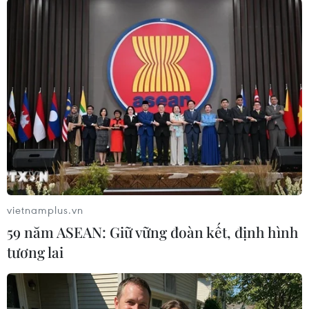
nguyên tắc hướng dẫn của Liên hợp quốc về hỗ
trợ nhân đạo./.
(TTXVN/Vietnam+)
vietnamplus.vn
59 năm ASEAN: Giữ vững đoàn kết, định hình
tương lai
#cuộc xung đột
#Liên minh châu Phi
#ngừng bắn