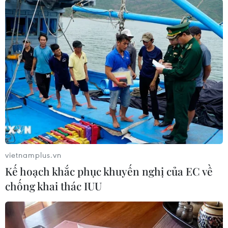
Có trụ sở tại thành phố Cambridge của Anh,
Arm đạt doanh thu 2,8 tỷ USD trong tài khóa
2022, tăng 70% so với tài khóa 2016. Arm đã
xuất xướng hơn 250 tỷ chip sử dụng các thiết kế
của mình.
Tại Đại hội Cổ đông thường niên của Softbank
Group hồi tháng Sáu vừa qua, Chủ tịch kiêm
Giám đốc điều hành (CEO) Masayoshi Son kỳ
vọng con số trên sẽ tăng lên 1.000 tỷ chip./.
vietnamplus.vn
(TTXVN/Vietnam+)
Kế hoạch khắc phục khuyến nghị của EC về
chống khai thác IUU