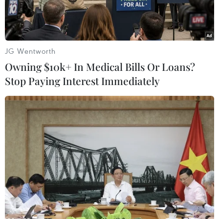
JG Wentworth
Owning $10k+ In Medical Bills Or Loans?
Stop Paying Interest Immediately
Softbank Group được cho là đang tìm kiếm một mức định giá
đem lại cho Arm giá trị vốn hóa thị trường ước tính hơn 60 tỷ
USD. (Nguồn: Reuters)
Arm, công ty thiết kế chip thuộc sở hữu của Tập
đoàn SoftBank Group, ngày 13/9 cho biết sẽ đặt
giá 51 USD/cổ phiếu trong đợt phát hành cổ
phiếu ra công chúng lần đầu (IPO) trên sàn