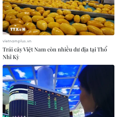
vietnamplus.vn
Trái cây Việt Nam còn nhiều dư địa tại Thổ
Nhĩ Kỳ