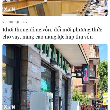
Chứng khoán châu Á hứng chịu đợt
bán tháo mới
vietnamplus.vn
28/07/2026 10:41
Khơi thông dòng vốn, đổi mới phương thức
cho vay, nâng cao năng lực hấp thụ vốn
Chứng khoán Mỹ diễn biến trái chiều
trước tuần lễ quyết định của Fed
28/07/2026 02:13
Chứng khoán châu Á đồng loạt tăng
khi giá dầu giảm mạnh
27/07/2026 10:18