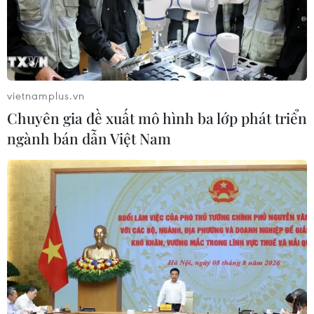
30/07/2026 07:50
Chứng khoán châu Á ngược chiều
Phố Wall sau cuộc họp của Fed
30/07/2026 02:18
vietnamplus.vn
Chuyên gia đề xuất mô hình ba lớp phát triển
ngành bán dẫn Việt Nam
Chứng khoán ngày 29/7: VN-Index
bật tăng lấy lại mốc 1.700 điểm
29/07/2026 09:59
Cổ phiếu công nghệ và bán dẫn của
Mỹ giảm mạnh
29/07/2026 00:20