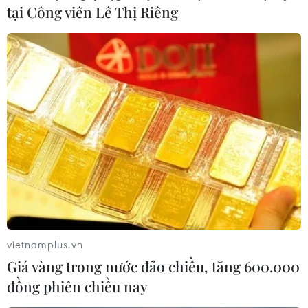
tại Công viên Lê Thị Riêng
vào ngày 5/9, Apple đã đầu tư 735 triệu USD vào đợt
IPO của Arm Holdings.
vietnamplus.vn
Giá vàng trong nước đảo chiều, tăng 600.000
đồng phiên chiều nay