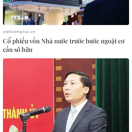
vietnamplus.vn
Cổ phiếu vốn Nhà nước trước bước ngoặt cơ
cấu sở hữu
TIN CÙNG CHUYÊN MỤC
Cổ phiếu vốn Nhà nước trước bước
ngoặt cơ cấu sở hữu
10/08/2026 10:28