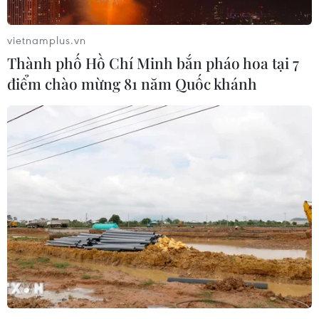
vietnamplus.vn
Thành phố Hồ Chí Minh bắn pháo hoa tại 7
điểm chào mừng 81 năm Quốc khánh
Arm Holdings Ltd muốn chào mức giá
IPO 47-51 USD mỗi cổ phiếu
03/09/2023 04:33
Với mức giá IPO 47-51 USD/cổ phiếu, nhà thiết kế chip
Arm Holdings Ltd có giá trị khoảng 50-54 tỷ USD, trở
thành công ty có giá trị nhất niêm yết cổ phiếu tại New
York.