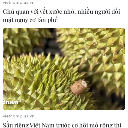
vietnamplus.vn
Thị trường chứng khoán: Sức ép từ
Chủ quan với vết xước nhỏ, nhiều người đối
"vùng trũng" thông tin sau một nhịp
mặt nguy cơ tàn phế
phục hồi
08/08/2026 08:04
VN-Index tăng hơn 3 điểm nhờ sức
bật nhóm dầu khí
07/08/2026 09:36
Chứng khoán Mỹ rời đỉnh khi giá
năng lượng leo thang
06/08/2026 23:58
vietnamplus.vn
Sầu riêng Việt Nam trước cơ hội mở rộng thị