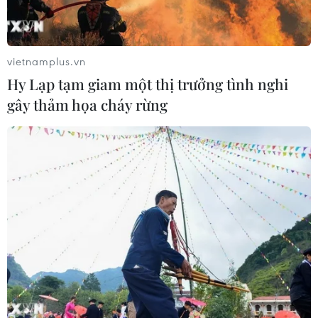
Lực lượng Houthi tấn công quân đội
Yemen, ít nhất 45 binh sỹ thương
vong
vietnamplus.vn
06/08/2026 23:57
Hy Lạp tạm giam một thị trưởng tình nghi
gây thảm họa cháy rừng
Xung đột Israel-Hamas: Ít nhất 300
trẻ em thiệt mạng trong 300 ngày
qua
06/08/2026 22:56
Iran và Oman thống nhất mở lại eo
biển Hormuz trong 60 ngày
06/08/2026 12:25
Israel thử nghiệm tên lửa Arrow giữa