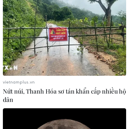
vietnamplus.vn
Nứt núi, Thanh Hóa sơ tán khẩn cấp nhiều hộ
dân