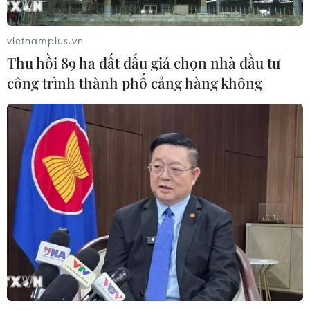
Tổng thống Trump thông báo thời
điểm Mỹ nối lại đàm phán với Iran
vietnamplus.vn
03/08/2026 00:50
Thu hồi 89 ha đất đấu giá chọn nhà đầu tư
công trình thành phố cảng hàng không
Iran và Oman sắp đạt thỏa thuận về
tuyến hàng hải mới tại eo biển
Hormuz
02/08/2026 22:47
Xem thêm