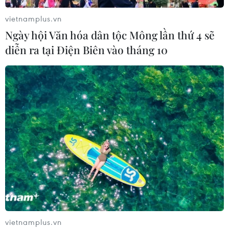
lúc căng thẳng khu vực leo thang
vietnamplus.vn
06/08/2026 11:17
Ngày hội Văn hóa dân tộc Mông lần thứ 4 sẽ
diễn ra tại Điện Biên vào tháng 10
Iran cảnh báo đáp trả nhằm vào hạ
tầng năng lượng khu vực nếu bị tấn
công
06/08/2026 04:37
Iran và Oman đạt thỏa thuận về
tuyến vận tải qua eo biển Hormuz
06/08/2026 04:36
Từ hạt nhân đến eo biển
vietnamplus.vn