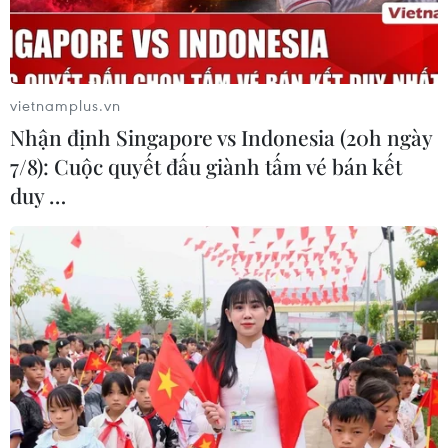
vietnamplus.vn
Nhận định Singapore vs Indonesia (20h ngày
7/8): Cuộc quyết đấu giành tấm vé bán kết
duy …
Iraq đánh phủ đầu quân thánh chiến Hồi
giáo trên đất Syria
27/04/2014 11:33