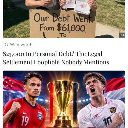
JG Wentworth
$25,000 In Personal Debt? The Legal
Settlement Loophole Nobody Mentions
Al-Qaeda chỉ thị đình chiến với nhóm
thánh chiến ở Syria
02/05/2014 12:01
Thủ lĩnh al-Qaeda đã ra lệnh cho Mặt trận Al-Nusra, chi
nhánh của mạng lưới khủng bố này ở Syria, ngừng giao
chiến với các đối thủ thánh chiến khác.