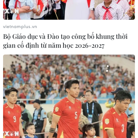
Trực thăng Iraq đã tấn công đoàn xe của lực lượng
thánh chiến Hồi giáo ở miền Đông Syria khi họ đang tìm
cách tiếp cận biên giới với Iraq, diệt 8 đối tượng.
vietnamplus.vn
Bộ Giáo dục và Đào tạo công bố khung thời
gian cố định từ năm học 2026-2027
Syria: Lại giao tranh ác liệt gần biên giới