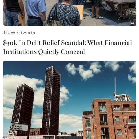
JG Wentworth
$30k In Debt Relief Scandal: What Financial
Institutions Quietly Conceal
Các tay súng ISIL tại địa điểm không được xác định. (Nguồn:
AFP/TTXVN)
Tờ Haaretz của Israel dẫn các nguồn tin khu vực
ngày 21/5 cho biết những kẻ thánh chiến Hồi
giáo đang cố thiết lập một nhà nước Hồi giáo do
lực lượng này kiểm soát ở khu vực biên giới
giữa Syria và Iraq.
Báo này dẫn lời nhà hoạt động Abdel Salam