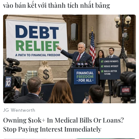
vào bán kết với thành tích nhất bảng
#Syria
#Iraq
#Lực lượng thánh chiến
JG Wentworth
#Nhà nước Hồi giáo
#ISIL
#Tỉnh Deir al-Zor
Owning $10k+ In Medical Bills Or Loans?
#Nguồn dự trữ năng lượng
#Hoàng thân Saudi Arabia
Stop Paying Interest Immediately
Iraq
Syria