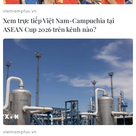
với Iraq
vietnamplus.vn
11/04/2014 04:41
Xem trực tiếp Việt Nam-Campuchia tại
Kênh truyền hình Arab al-Mayadeen đưa tin, ngày 10/4,
ASEAN Cup 2026 trên kênh nào?
giao tranh đã nổ ra giữa các nhóm phiến quân ở miền
Đông Syria, gần biên giới với Iraq.
vietnamplus.vn