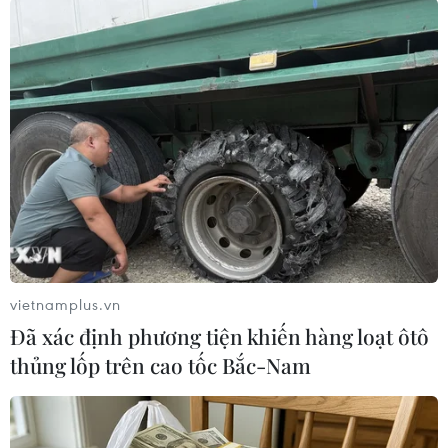
Theo dõi VietnamPlus
TIN LIÊN QUAN
vietnamplus.vn
Đã xác định phương tiện khiến hàng loạt ôtô
thủng lốp trên cao tốc Bắc-Nam