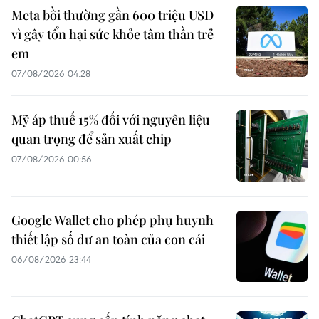
Meta bồi thường gần 600 triệu USD
vì gây tổn hại sức khỏe tâm thần trẻ
em
07/08/2026 04:28
Mỹ áp thuế 15% đối với nguyên liệu
quan trọng để sản xuất chip
07/08/2026 00:56
Google Wallet cho phép phụ huynh
thiết lập số dư an toàn của con cái
06/08/2026 23:44