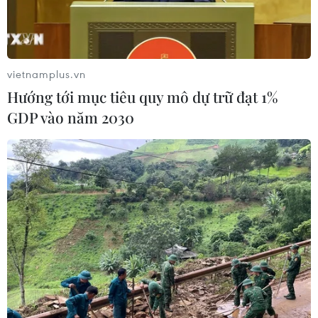
hành Google Android.
Với nguồn tài chính được đầu tư chất lượng,
cùng một tham vọng vươn xa mạnh mẽ,Color
vietnamplus.vn
đang rất sẵn sàng để tạo ra "cơn địa chấn" mới
Hướng tới mục tiêu quy mô dự trữ đạt 1%
trên trong lĩnh vực mạng xãhội của thế giới. Với
GDP vào năm 2030
tiêu chí khởi đầu là thật đơn giản, Color được ví
như trang "Twitter dànhcho hình ảnh."
Bên cạnh đó, trang mạng này cũng đưa ra một
tính năng nhỏ khá thú vị, đó là nócó khả năng
định vị được người dùng đang ở đâu, từ đó đưa
ra những bức hình củamọi người ở xung quanh
họ.
Ngoài ra, người dùng còn có thể chia sẻ thông