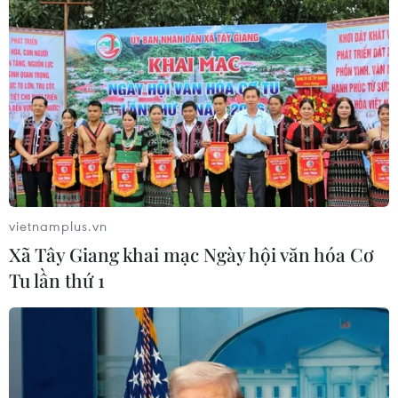
Tây Ninh: Tạo điều kiện hình thành
doanh nghiệp công nghệ chiến lược
06/08/2026 04:45
Việt Nam hướng tới làm
chủ 10 công nghệ lõi vào năm 2030
vietnamplus.vn
06/08/2026 04:38
Xã Tây Giang khai mạc Ngày hội văn hóa Cơ
Tu lần thứ 1
Ngày An ninh mạng Việt Nam: Kiến
tạo không gian mạng an toàn, nhân
văn
06/08/2026 02:49