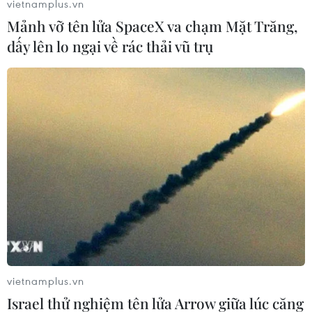
Văn Hưng (Vietnam+)
vietnamplus.vn
Mảnh vỡ tên lửa SpaceX va chạm Mặt Trăng,
dấy lên lo ngại về rác thải vũ trụ
#iPhone
#Android
#Mạng chia sẻ ảnh Color
#Hình ảnh
vietnamplus.vn
Israel thử nghiệm tên lửa Arrow giữa lúc căng