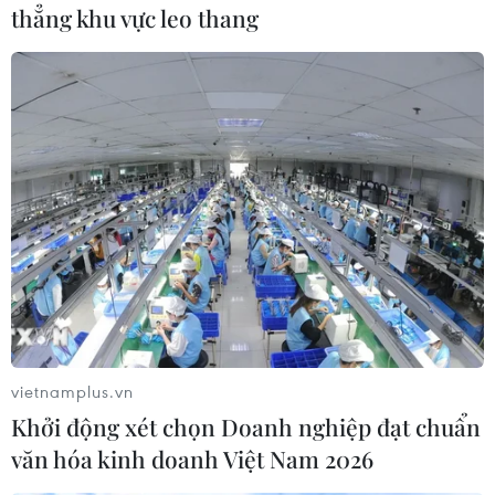
thẳng khu vực leo thang
Theo dõi VietnamPlus
TIN CÙNG CHUYÊN MỤC
Trung Quốc vận hành giàn phát điện
gió nổi đầu tiên chịu được bão cấp 17
06/08/2026 11:20
vietnamplus.vn
Khởi động xét chọn Doanh nghiệp đạt chuẩn
Cao điểm "100 ngày chuyển đổi số":
văn hóa kinh doanh Việt Nam 2026
Chuyển động từ cơ sở