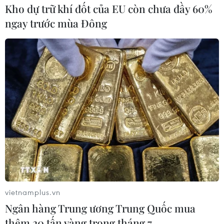
Kho dự trữ khí đốt của EU còn chưa đầy 60%
ngay trước mùa Đông
Hòa Bình: Xuất khẩu tinh bột nghệ và trà
chanh đào mật ong sang Anh
25/07/2023 07:39
Sản phẩm tinh bột nghệ của Công ty Trách nhiệm hữu
hạn Tinh bột nghệ Nhưng Vần và trà chanh đào mật
ong của Hợp tác xã Hà Phong lần đầu tiên được xuất
khẩu sang thị trường Anh.
vietnamplus.vn
Ngân hàng Trung ương Trung Quốc mua
thêm 20 tấn vàng trong tháng 7