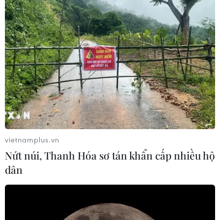
vietnamplus.vn
Nứt núi, Thanh Hóa sơ tán khẩn cấp nhiều hộ
dân