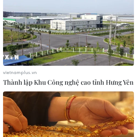
Hạn hán nghiêm trọng đe dọa "huyết
mạch" kinh tế châu Âu
07/08/2026 07:58
Để trái sầu riêng đáp ứng yêu cầu
xuất khẩu bền vững
07/08/2026 07:34
vietnamplus.vn
Thành lập Khu Công nghệ cao tỉnh Hưng Yên
Tây Ninh thúc đẩy bình dân học vụ
số, tạo động lực phát triển kinh tế số
07/08/2026 07:17
Hàn Quốc đầu tư xây “Thung lũng