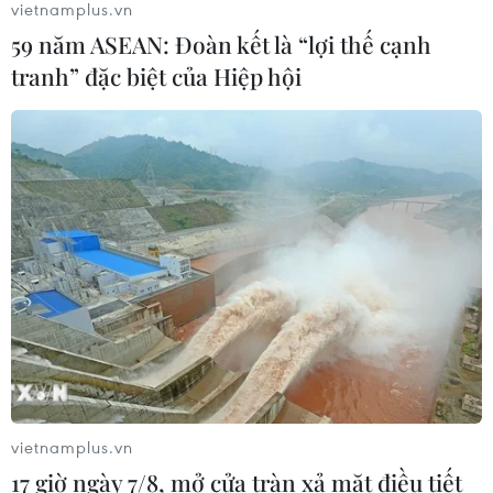
vietnamplus.vn
59 năm ASEAN: Đoàn kết là “lợi thế cạnh
tranh” đặc biệt của Hiệp hội
Mỹ kiểm tra gần 500 chiếc Boeing 737
MAX do nguy cơ nứt thân máy bay
06/08/2026 23:31
Ngoại giao kinh tế: Kiến tạo hệ sinh
thái đồng hành và thúc đẩy tự chủ
công nghệ
06/08/2026 15:33
Việt Nam tiếp tục là thị trường trọng
điểm của doanh nghiệp thực phẩm
vietnamplus.vn
Ba Lan
17 giờ ngày 7/8, mở cửa tràn xả mặt điều tiết