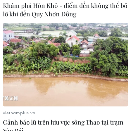
Khám phá Hòn Khô - điểm đến không thể bỏ
lỡ khi đến Quy Nhơn Đông
Phép thử sức chống chịu của kinh tế
ASEAN
07/08/2026 12:35
Thuế polysilicon: Doanh nghiệp Hàn
Quốc tại Mỹ có lợi thế
07/08/2026 12:17
Tầm nhìn bán dẫn của Malaysia: Đi
từ thế mạnh sẵn có lên nấc thang giá
vietnamplus.vn
trị cao
Cảnh báo lũ trên lưu vực sông Thao tại trạm
07/08/2026 11:51
Yên Bái