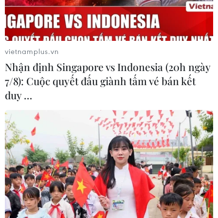
vietnamplus.vn
Nhận định Singapore vs Indonesia (20h ngày
7/8): Cuộc quyết đấu giành tấm vé bán kết
duy …
#Mật ong
#Nghị viện châu Âu
Theo dõi VietnamPlus