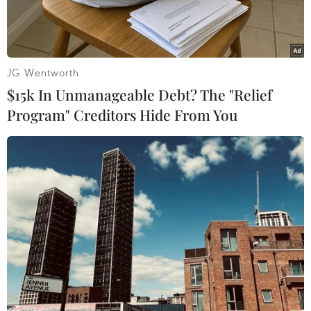
JG Wentworth
$15k In Unmanageable Debt? The "Relief
Program" Creditors Hide From You
Khai thác mật ong tại Cao Bằng. (Ảnh: Chu Hiệu/TTXVN)
Thương vụ Việt Nam tại Bỉ, Luxembourg và EU
cho biết cuối tháng 1/2024 vừa qua, Nghị viện
châu Âu và Hội đồng châu Âu đạt được một thỏa
thuận nhằm xem xét và củng cố các tiêu chuẩn