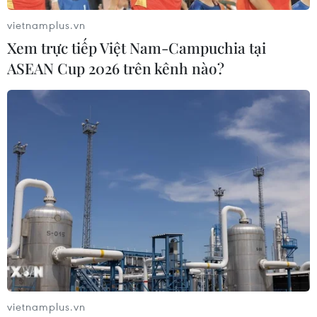
Chứng nhận Đăng ký Nhãn hiệu
vietnamplus.vn
08/11/2023 06:54
Xem trực tiếp Việt Nam-Campuchia tại
Việc được cấp thêm Giấy Chứng nhận Đăng ký Nhãn
ASEAN Cup 2026 trên kênh nào?
hiệu “Mật ong hoa càphê Gia Lai-Coffee honey” sẽ góp
phần đa dạng hóa sản phẩm nông nghiệp của Gia Lai
cũng như nâng cao giá trị của nông sản của tỉnh.
vietnamplus.vn