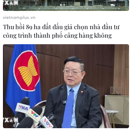
nghiệp Việt
07/08/2026 01:14
vietnamplus.vn
Thu hồi 89 ha đất đấu giá chọn nhà đầu tư
Giá dầu tăng vọt do Iran xem xét cấm
công trình thành phố cảng hàng không
tàu Mỹ và Israel qua eo biển Hormuz
07/08/2026 00:45
Giá vàng thế giới quay đầu giảm nhẹ
do áp lực chốt lời
07/08/2026 00:31
Mexico triển khai hàng nghìn binh sỹ
bảo vệ các vùng trồng bơ trọng điểm
07/08/2026 00:09