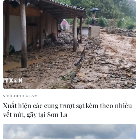
Xem thêm
CƠ QUAN CHỦ QUẢN: THÔNG TẤN XÃ VIỆT NAM
Tổng Biên tập: TRẦN TIẾN DUẨN
Phó Tổng Biên tập: NGUYỄN THỊ TÁM, KHÚC THANH
THỦY
vietnamplus.vn
Xuất hiện các cung trượt sạt kèm theo nhiều
Sở hữu trí tuệ
Quy định sử dụng
vết nứt, gãy tại Sơn La
RSS
Hỗ trợ
Ngôn ngữ
TTXVN