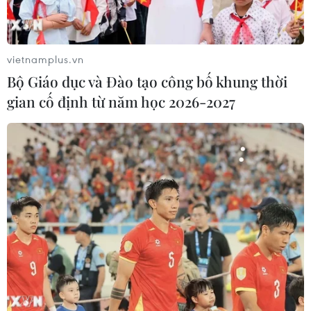
vietnamplus.vn
TIN LIÊN QUAN
Bộ Giáo dục và Đào tạo công bố khung thời
gian cố định từ năm học 2026-2027
Mật ong hoa càphê Gia Lai được cấp Giấy