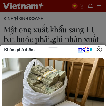
KINH TẾ
KINH DOANH
Mật ong xuất khẩu sang EU
bắt buộc phải ghi nhãn xuất
xứ
Khám phá thêm
Uyên Hương
08/02/2024 05:39
Chỉ thị sửa đổi của EU sẽ đưa ra những thay đổi
như ghi nhãn xuất xứ bắt buộc đối với mật ong,
các quốc gia xuất xứ trong mật ong hỗn hợp sẽ
phải xuất hiện trên nhãn.