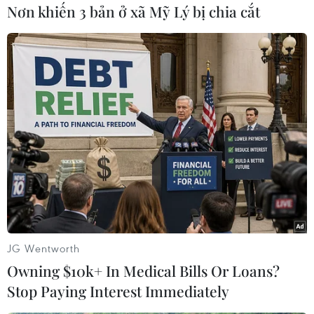
#Tata Nano
Nơn khiến 3 bản ở xã Mỹ Lý bị chia cắt
Theo dõi VietnamPlus
TIN CÙNG CHUYÊN MỤC
Xe điện Trung Quốc mở rộng
cuộc đua công nghệ ra Đông Nam Á
JG Wentworth
08/08/2026 03:00
Owning $10k+ In Medical Bills Or Loans?
Stop Paying Interest Immediately