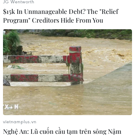
JG Wentworth
$15k In Unmanageable Debt? The "Relief
Lâm Tùng (Vietnam+)
Program" Creditors Hide From You
vietnamplus.vn
#Ấn Độ
#D.C.Design
#Ferrari
#Porsche
Nghệ An: Lũ cuốn cầu tạm trên sông Nậm