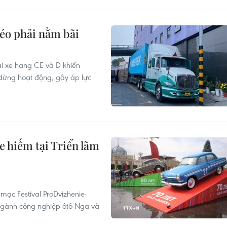
kéo phải nằm bãi
lái xe hạng CE và D khiến
dừng hoạt động, gây áp lực
hiếm tại Triển lãm
mạc Festival ProDvizhenie-
 ngành công nghiệp ôtô Nga và