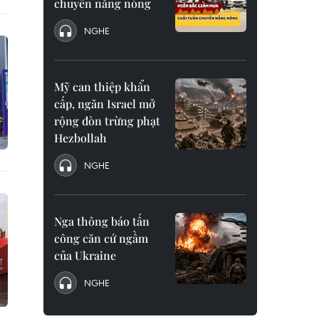
chuyển nắng nóng
NGHE
Mỹ can thiệp khẩn
cấp, ngăn Israel mở
rộng đòn trừng phạt
Hezbollah
NGHE
Nga thông báo tấn
công căn cứ ngầm
của Ukraine
NGHE