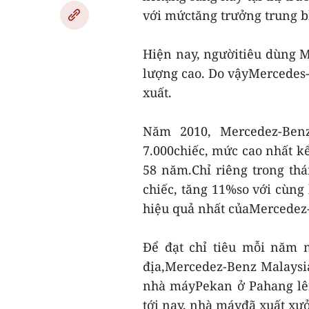
với mứctăng trưởng trung b
Hiện nay, ngườitiêu dùng M
lượng cao. Do vậyMercedes
xuất.
Năm 2010, Mercedez-Ben
7.000chiếc, mức cao nhất kể
58 năm.Chỉ riêng trong th
chiếc, tăng 11%so với cùn
hiệu quả nhất củaMercedez-
Để đạt chỉ tiêu mỗi năm 
địa,Mercedez-Benz Malaysia
nhà máyPekan ở Pahang lên
tới nay, nhà máyđã xuất xư