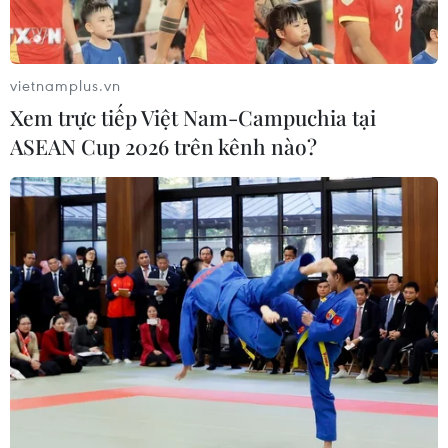
Ông Nguyễn Đỗ Anh Tuấn, Vụ trưởng Vụ Hợp tác quốc tế ký kết
Biên bản ghi nhớ hợp tác kỹ thuật với ông Ryan LeGrand, Chủ
tịch Hiệp hội Ngũ cốc Hoa Kỳ. (Ảnh: Vietnam+)
vietnamplus.vn
Xem trực tiếp Việt Nam-Campuchia tại
Cũng nhân dịp cuộc làm việc với Hội đồng Ngũ
ASEAN Cup 2026 trên kênh nào?
cốc Hoa Kỳ, Thứ trưởng Lê Quốc Doanh đã
chứng kiến lễ ký biên bản hợp tác kỹ thuật giữa
Hội đồng Ngũ cốc Hoa Kỳ và Bộ Nông nghiệp và
Phát triển Nông thôn Việt Nam.
Theo Biên bản ghi nhớ này, Bộ Nông nghiệp và
Phát triển Nông thôn Việt Nam và Hội đồng Ngũ
cốc Hoa Kỳ sẽ thiết lập mối quan hệ hợp tác (kỹ
thuật) trong lĩnh vực nông nghiệp thức ăn chăn
nuôi, sản xuất và sử dụng nhiên liệu sinh học ở
Việt Nam cũng như tăng cường hiểu biết lẫn