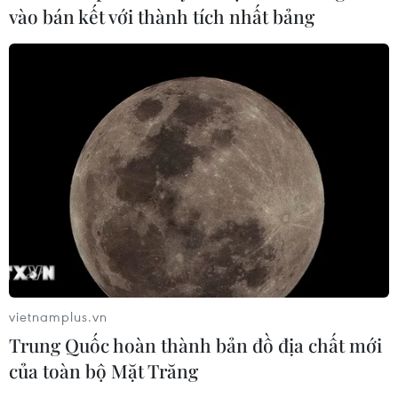
vào bán kết với thành tích nhất bảng
Việt Nam, Hoa Kỳ hợp tác bảo đảm tính
liên tục của chuỗi cung ứng
10/09/2021 14:27
Trao đổi với Bộ trưởng Thương Mại Hoa Kỳ, Bộ trưởng
Nguyễn Hồng Diên khẳng định, đảm bảo nguồn cung
hàng hóa và duy trì sản xuất, xuất nhập khẩu là ưu tiên
hàng đầu của Bộ Công Thương hiện nay.
vietnamplus.vn
Trung Quốc hoàn thành bản đồ địa chất mới
của toàn bộ Mặt Trăng