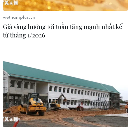
vietnamplus.vn
Giá vàng hướng tới tuần tăng mạnh nhất kể
từ tháng 1/2026
TIN CÙNG CHUYÊN MỤC
Ngân hàng Trung ương Trung Quốc
mua thêm 20 tấn vàng trong tháng 7
07/08/2026 15:21
Sáu chuyển đổi lớn về tư duy phát
triển kinh tế có vốn đầu tư nước
ngoài