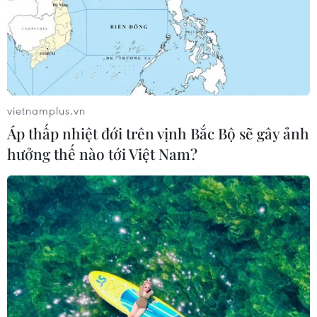
vietnamplus.vn
Áp thấp nhiệt đới trên vịnh Bắc Bộ sẽ gây ảnh
hưởng thế nào tới Việt Nam?
Hoa Kỳ sẽ không hạn chế thương mại với
hàng xuất khẩu từ Việt Nam
29/07/2021 09:15
Việc Hoa Kỳ không hạn chế thương mại với hàng xuất
khẩu từ Việt Nam là quyết định có ý nghĩa đặc biệt tích