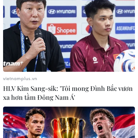
nghiệp
Bên cạnh hợp tác trong thúc đẩy thương mại
nông sản, Thứ trưởng Lê Quốc Doanh cũng
nhấn mạnh đến hợp tác về khoa học kỹ thuật
nông nghiệp trong cuộc gặp Thứ trưởng
Hafemaister của Bộ Nông nghiệp Hoa Kỳ.
vietnamplus.vn
HLV Kim Sang-sik: 'Tôi mong Đình Bắc vươn
xa hơn tầm Đông Nam Á'
Thứ trưởng Lê Quốc Doanh hội đàm với Chủ tịch Ủy ban
thương mại quốc tế Hoa Kỳ Jason Kearns. (Ảnh: Vietnam+)