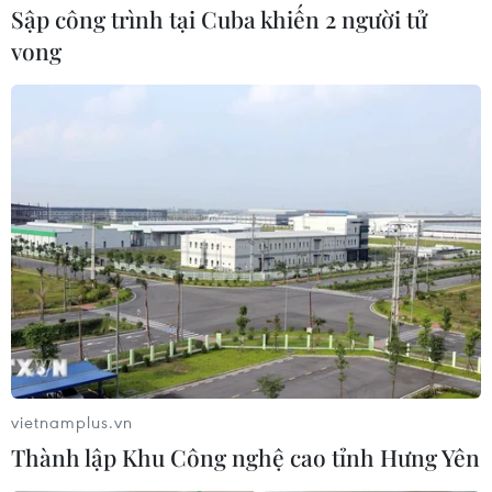
Sập công trình tại Cuba khiến 2 người tử
vong
#hợp tác nông nghiệp Việt Nam-Hoa Kỳ
#công nghệ vacxin
#Đại Hội đồng Liên hợp quốc
vietnamplus.vn
#thị trường xuất khẩu nông sản
#bộ test COVID-19
Thành lập Khu Công nghệ cao tỉnh Hưng Yên
#Hiệp định Paris về biến đổi khí hậu
#Hoa Kỳ
Mỹ