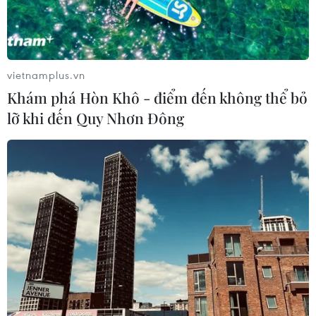
cực đối với quan hệ kinh tế-thương mại song phương,
môi trường kinh doanh, đầu tư ở Việt Nam.
vietnamplus.vn
Khám phá Hòn Khô - điểm đến không thể bỏ
lỡ khi đến Quy Nhơn Đông
Việt Nam-Hoa Kỳ hướng tới quan hệ
thương mại bình đẳng bền vững