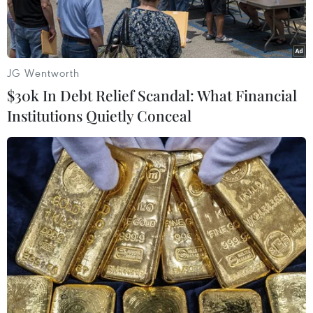
JG Wentworth
$30k In Debt Relief Scandal: What Financial
Institutions Quietly Conceal
Thứ trưởng Lê Quốc Doanh và Đoàn đại biểu của Bộ Nông
nghiệp và Phát triển Nông thôn Việt Nam thăm và làm việc với
Thứ trưởng Hafemaister và các đồng nghiệp Bộ Nông nghiệp
Hoa Kỳ. (Ảnh: Vietnam+)
Trong khuôn khổ chuyến làm việc của Chủ tịch