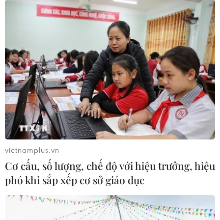
Theo dõi VietnamPlus
TIN LIÊN QUAN
vietnamplus.vn
Cơ cấu, số lượng, chế độ với hiệu trưởng, hiệu
phó khi sắp xếp cơ sở giáo dục