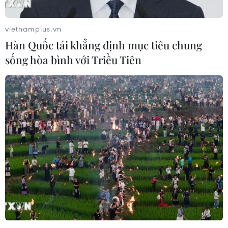
"nhà nước Do Thái của Israel" tại Bờ Tây, một ngày sau
khi chính phủ nước này công bố việc thành lập 22 khu
vietnamplus.vn
định cư mới tại vùng lãnh thổ trên.
Hàn Quốc tái khẳng định mục tiêu chung
sống hòa bình với Triều Tiên