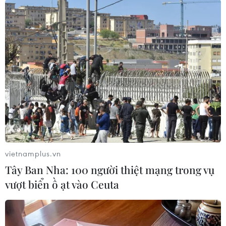
Theo dõi VietnamPlus
MỸ ÁP THUẾ ĐỐI ỨNG
Mỹ hoàn trả khoảng 100 tỷ USD thuế quan sau
phán quyết của Tòa án Tối cao
Hoa Kỳ áp thuế bổ sung: Thị trường chứng
khoán đã phản ánh phần lớn thông tin
vietnamplus.vn
Tây Ban Nha: 100 người thiệt mạng trong vụ
Hoa Kỳ áp thuế bổ sung: Doanh nghiệp dệt
vượt biển ồ ạt vào Ceuta
may bị tác động như thế nào?
Làn sóng thuế quan mới tác động thế nào đến
nền kinh tế Mỹ?