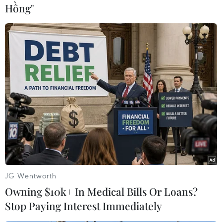
Hồng"
(Vietnam+)
JG Wentworth
Owning $10k+ In Medical Bills Or Loans?
#Mỹ áp thuế
#thuế đối ứng
#nhôm và thép
Mỹ
Stop Paying Interest Immediately