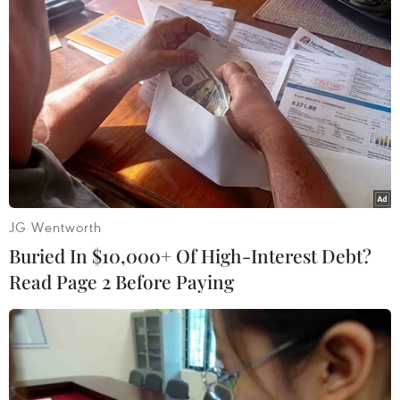
Chính sách thuế mới của Hoa Kỳ cần dựa trên
đánh giá khách quan, toàn diện
TIN LIÊN QUAN
JG Wentworth
Buried In $10,000+ Of High-Interest Debt?
Read Page 2 Before Paying