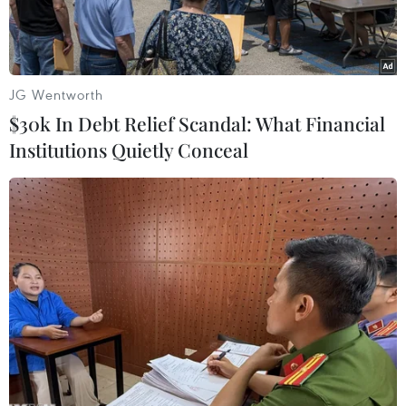
JG Wentworth
$30k In Debt Relief Scandal: What Financial
Institutions Quietly Conceal
Vận chuyển thép cuộn tại cảng quốc tế ở thành phố Liên Vân
Cảng, Trung Quốc. (Nguồn: THX/TTXVN)
Theo AFP, Nhà Trắng đã công bố sắc lệnh do
Tổng thống Mỹ Donald Trump ký ban hành,
trong đó chính thức tăng gấp đôi thuế đối với