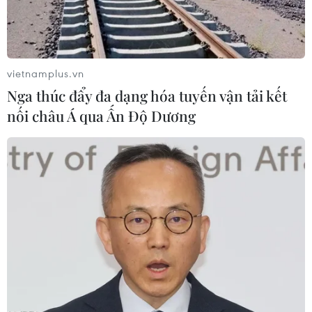
vietnamplus.vn
Nga thúc đẩy đa dạng hóa tuyến vận tải kết
nối châu Á qua Ấn Độ Dương
Israel tuyên bố xây dựng "nhà
nước Do Thái" ở Bờ Tây, đáp trả đanh thép
lực lượng khủng bố
31/05/2025 03:34
Bộ trưởng Quốc phòng Israel tuyên bố sẽ xây dựng một