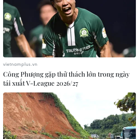
vietnamplus.vn
Công Phượng gặp thử thách lớn trong ngày
tái xuất V-League 2026/27
TIN CÙNG CHUYÊN MỤC
NAPAS và KiotViet hợp tác mở rộng
hệ sinh thái thanh toán VietQR