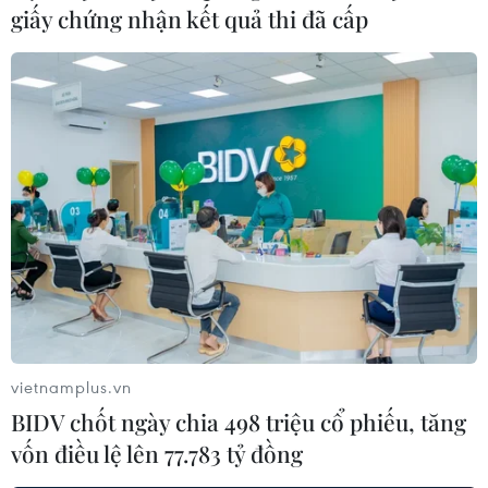
giấy chứng nhận kết quả thi đã cấp
vietnamplus.vn
BIDV chốt ngày chia 498 triệu cổ phiếu, tăng
vốn điều lệ lên 77.783 tỷ đồng