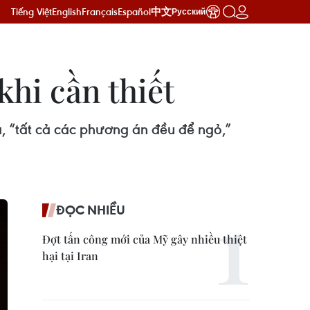
Tiếng Việt
English
Français
Español
中文
Русский
khi cần thiết
, “tất cả các phương án đều để ngỏ,”
ĐỌC NHIỀU
Đợt tấn công mới của Mỹ gây nhiều thiệt
hại tại Iran