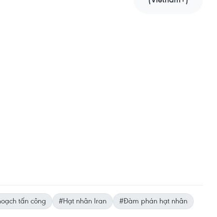
hoạch tấn công
#Hạt nhân Iran
#Đàm phán hạt nhân