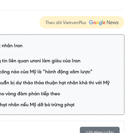
Theo dõi VietnamPlus
 nhân Iran
 tin liên quan urani làm giàu của Iran
ấn công nào của Mỹ là “hành động xâm lược”
uẩn bị dự thảo thỏa thuận hạt nhân khả thi với Mỹ
 cho vòng đàm phán tiếp theo
ề hạt nhân nếu Mỹ dỡ bỏ trừng phạt
GỬI BÌNH LUẬN