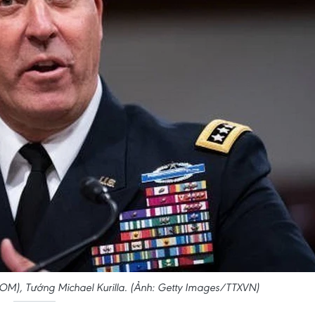
OM), Tướng Michael Kurilla. (Ảnh: Getty Images/TTXVN)