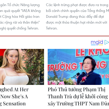
ngôn Tổ chức Năng lượng
Các lệnh trừng phạt được đưa ra trong
an quả quyết "IAEA không
bối cảnh chính quyền của Tổng thống 
 Cộng hòa Hồi giáo Iran
Donald Trump đang thúc đẩy để đạt
tác rộng rãi và thân thiện"
được một thỏa thuận hạt nhân mới với
nghị quyết chống Tehran.
Tehran.