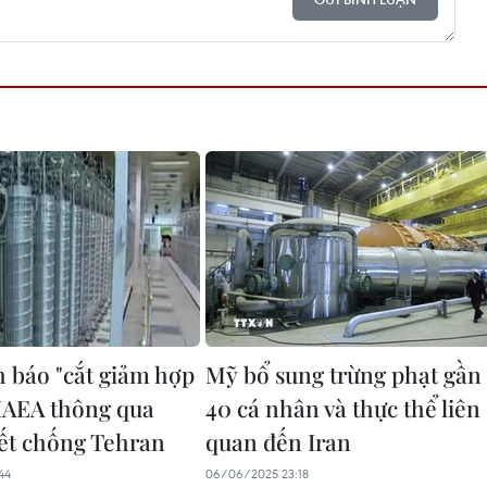
h báo "cắt giảm hợp
Mỹ bổ sung trừng phạt gần
 IAEA thông qua
40 cá nhân và thực thể liên
ết chống Tehran
quan đến Iran
44
06/06/2025 23:18