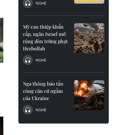
NGHE
Mỹ can thiệp khẩn
cấp, ngăn Israel mở
rộng đòn trừng phạt
Hezbollah
NGHE
Nga thông báo tấn
công căn cứ ngầm
của Ukraine
NGHE