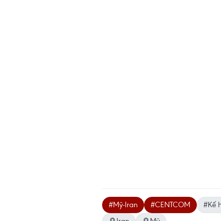
#Mỹ-Iran
#CENTCOM
#Kế 
Iran
Mỹ