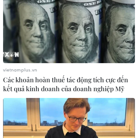
Pin xe điện - lời giải của bài toán
nguồn điện cho AI
30/07/2026 01:35
Kia đầu tư 649 triệu USD sản xuất ôtô
điện tại Mexico
vietnamplus.vn
29/07/2026 23:45
Các khoản hoàn thuế tác động tích cực đến
kết quả kinh doanh của doanh nghiệp Mỹ
Động đất tại Kumamoto làm đình trệ
chuỗi cung ứng bán dẫn và ôtô Nhật
Bản
29/07/2026 14:37