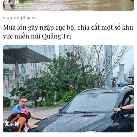
vietnamplus.vn
Mưa lớn gây ngập cục bộ, chia cắt một số khu
vực miền núi Quảng Trị
TIN CÙNG CHUYÊN MỤC
Xe điện Trung Quốc mở rộng
cuộc đua công nghệ ra Đông Nam Á