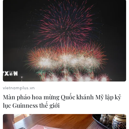
cỡ lớn trong năm 2016, được phát triển dựa trên mẫu
VW CrossBlue, có chiều dài vào khoảng 4,6m.
vietnamplus.vn
Màn pháo hoa mừng Quốc khánh Mỹ lập kỷ
lục Guinness thế giới