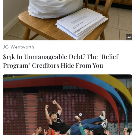
JG Wentworth
$15k In Unmanageable Debt? The "Relief
Program" Creditors Hide From You