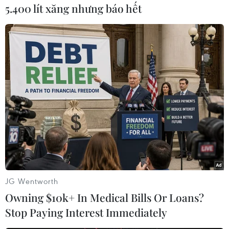
5.400 lít xăng nhưng báo hết
Skoda có kế hoạch tung mẫu xe SUV cho
JG Wentworth
năm 2016
Owning $10k+ In Medical Bills Or Loans?
23/12/2013 11:27
Stop Paying Interest Immediately
Thương hiệu xe hơi Skoda sẽ giới thiệu một mẫu xe SUV