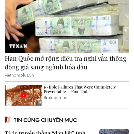
TIN CÙNG CHUYÊN MỤC
Tà áo truyền thống “đan kết” tình