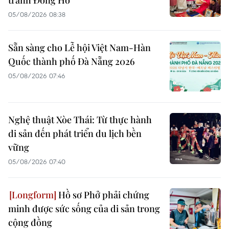
tranh Đông Hồ
05/08/2026 08:38
Sẵn sàng cho Lễ hội Việt Nam-Hàn
Quốc thành phố Đà Nẵng 2026
05/08/2026 07:46
Nghệ thuật Xòe Thái: Từ thực hành
di sản đến phát triển du lịch bền
vững
05/08/2026 07:40
Hồ sơ Phở phải chứng
minh được sức sống của di sản trong
cộng đồng