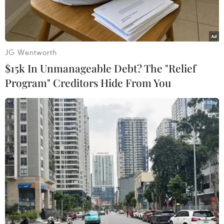
phẩm lậu."
JG Wentworth
$15k In Unmanageable Debt? The "Relief
Program" Creditors Hide From You
Đại biểu dự hội thảo xem những ấn phẩm in lậu. (Ảnh: Thanh
Tùng/TTXVN)