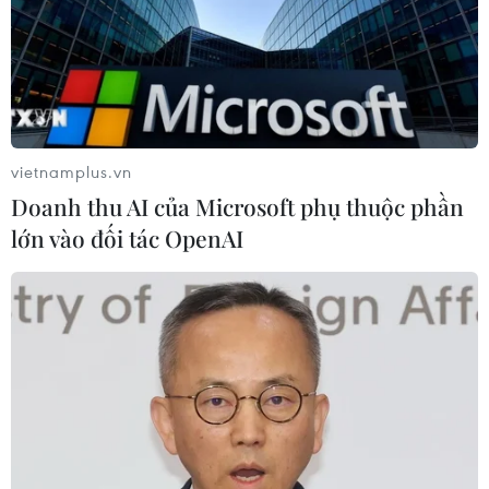
thông khu vực
04/08/2026 02:45
Australia hoàn thiện dự luật buộc các
nền tảng số trả phí cho báo chí
vietnamplus.vn
03/08/2026 00:25
Doanh thu AI của Microsoft phụ thuộc phần
lớn vào đối tác OpenAI
Nhịp cầu báo chí, lý luận Việt Nam-
Anh
01/08/2026 15:47
Niềm tin - nền tảng của đồng thuận
xã hội