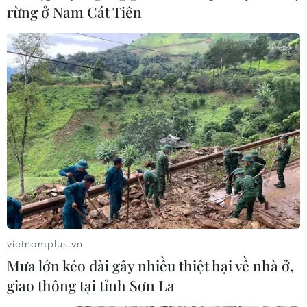
Bình Dương và Đồng Nai.
rừng ở Nam Cát Tiên
vietnamplus.vn
Tránh để xảy ra sai sót về chủ quyền ở các
Mưa lớn kéo dài gây nhiều thiệt hại về nhà ở,
ấn phẩm
giao thông tại tỉnh Sơn La
27/03/2013 08:08