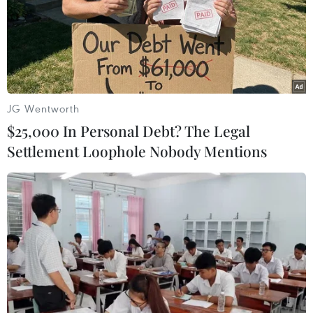
Ngài Gareth Ward, Đại sứ Vương Quốc Anh tại Việt Nam phát
biểu tại hội thảo. (Ảnh: Thanh Tùng/TTXVN)
JG Wentworth
$25,000 In Personal Debt? The Legal
Settlement Loophole Nobody Mentions