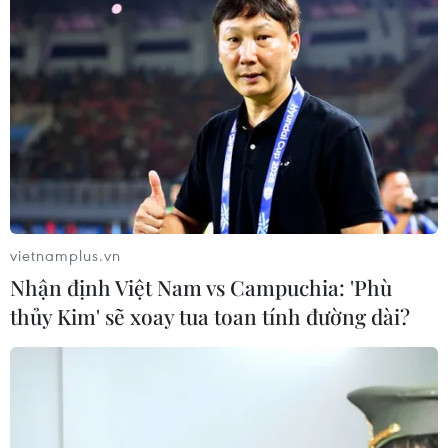
Phát hiện và tịch thu hơn 7.000 cuốn sách
in lậu tại Hà Nội
01/06/2015 14:00
Chiều 31/5/2015, Phòng PA83, Công an TP. Hà Nội phối
hợp cùng Công ty First News – Trí Việt đã kiểm tra khẩn
cấp và phát hiện xưởng gia công sách in lậu công khai
7.000 cuốn Đắc Nhân Tâm.
vietnamplus.vn
Nhận định Việt Nam vs Campuchia: 'Phù
thủy Kim' sẽ xoay tua toan tính đường dài?