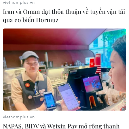
vietnamplus.vn
Iran và Oman đạt thỏa thuận về tuyến vận tải
qua eo biển Hormuz
vietnamplus.vn
NAPAS, BIDV và Weixin Pay mở rộng thanh