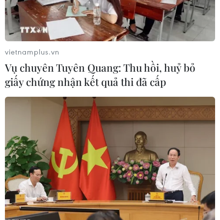
Ông Nguyễn Đức Thái, Chủ tịch hội đồng thành viên, Nhà xuất
bản Giáo dục Việt Nam phát biểu tại hội thảo. (Ảnh: Thanh
vietnamplus.vn
Tùng/TTXVN)
Vụ chuyên Tuyên Quang: Thu hồi, huỷ bỏ
giấy chứng nhận kết quả thi đã cấp
(TTXVN/Vietnam+)