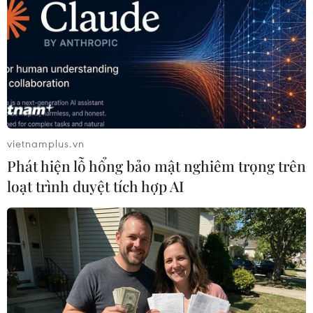
với ngành Xuất bản, ngành Giáo dục đẩy mạnh
tuyên truyền, nâng cao nhận thức về tác hại,
hậu quả của vấn nạn in, phát hành sách lậu
dưới các hình thức, nói "Không" với xuất bản
phẩm lậu, quyết tâm bài trừ xuất bản phẩm
lậu./.
vietnamplus.vn
Phát hiện lỗ hổng bảo mật nghiêm trọng trên
loạt trình duyệt tích hợp AI