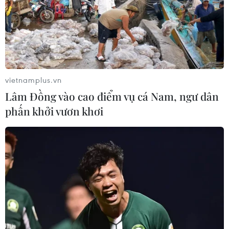
vietnamplus.vn
Lâm Đồng vào cao điểm vụ cá Nam, ngư dân
Nan giải ngăn chặn nạn in sách lậu - vấn
phấn khởi vươn khơi
nạn ngày càng nhức nhối
01/05/2018 03:57
Những năm gần đây, dù cơ quan chức năng đưa ra
nhiều biện pháp đấu tranh, ngăn chặn xong sách lậu
vẫn đang là vấn nạn nhức nhối.