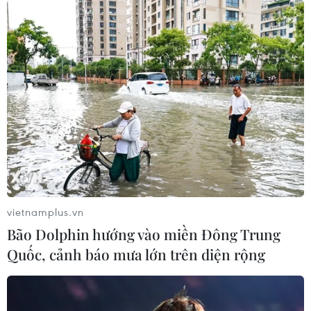
Các nhà xuất bản cần rà soát lại quy trình xuất bản và
biên tập kỹ các đề tài giáo dục, chủ quyền biển đảo...
để tránh xảy ra sai sót.
vietnamplus.vn
Bão Dolphin hướng vào miền Đông Trung
Quốc, cảnh báo mưa lớn trên diện rộng