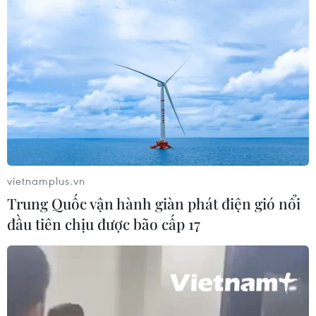
TIN CÙNG CHUYÊN MỤC
vietnamplus.vn
Báo Argentina nói ngành vật liệu
Trung Quốc vận hành giàn phát điện gió nổi
công nghệ cao Việt Nam "hút" đầu tư
đầu tiên chịu được bão cấp 17
nước ngoài
05/08/2026 03:11
Nâng cao nhận thức về vai trò chủ