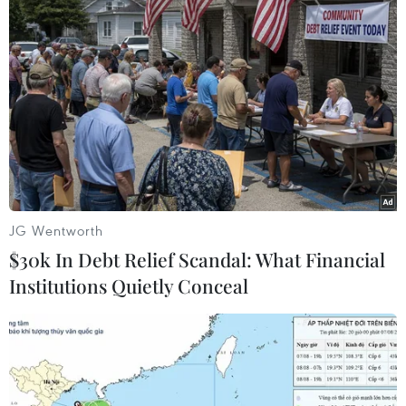
Nga tuyên bố sẽ không khuất phục trước
đòn trừng phạt của Mỹ
16/09/2014 11:25
Thứ trưởng Ngoại giao Nga Sergei Ryabkov tin rằng
các biện pháp trừng phạt đơn phương của Mỹ là bất
hợp pháp và trái với luật pháp quốc tế.
JG Wentworth
$30k In Debt Relief Scandal: What Financial
Institutions Quietly Conceal