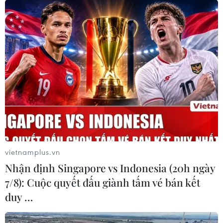
TIN CÙNG CHUYÊN MỤC
Ngân hàng Trung ương Trung Quốc
mua thêm 20 tấn vàng trong tháng 7
07/08/2026 15:21
Sáu chuyển đổi lớn về tư duy phát
triển kinh tế có vốn đầu tư nước
vietnamplus.vn
ngoài
Nhận định Singapore vs Indonesia (20h ngày
07/08/2026 14:07
7/8): Cuộc quyết đấu giành tấm vé bán kết
duy …
Cơ cấu lại vốn nhà nước tại doanh
nghiệp gắn với mục tiêu tăng trưởng