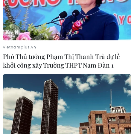
Tầm nhìn bán dẫn của Malaysia: Đi
từ thế mạnh sẵn có lên nấc thang giá
trị cao
vietnamplus.vn
07/08/2026 11:51
Phó Thủ tướng Phạm Thị Thanh Trà dự lễ
khởi công xây Trường THPT Nam Đàn 1
Đắk Lắk phát động chiến dịch “30
ngày đêm” chuẩn hóa dữ liệu sầu
riêng
07/08/2026 11:50
Sân chơi học đường giúp học sinh
rèn kỹ năng sống qua từng bước
nhảy