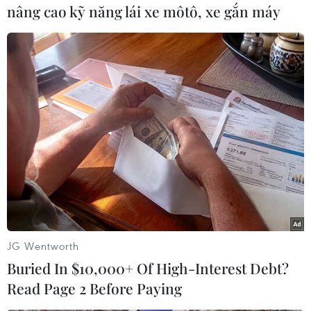
nâng cao kỹ năng lái xe môtô, xe gắn máy
#OPEC
#Lệnh trừng phạt
#Dầu nhẹ
#Điều phối giá dầu
#Alexander Novak
#Các nước xuất khẩu dầu
#Alexander Novak
#Abdallah El-Badri
Nga
JG Wentworth
Buried In $10,000+ Of High-Interest Debt?
Theo dõi VietnamPlus
Read Page 2 Before Paying