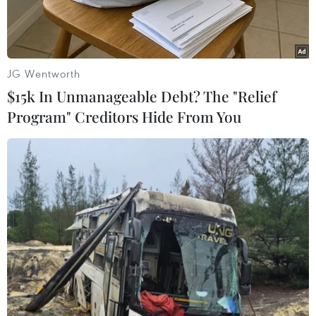
JG Wentworth
$15k In Unmanageable Debt? The "Relief
Program" Creditors Hide From You
Ảnh minh họa. (Nguồn: en.ria.ru)
Theo Reuters, Bộ trưởng Năng lượng Nga
Alexander Novak ngày 16/9 cho biết nước này
sẽ không thay đổi kế hoạch sản xuất dầu nhẹ,
vốn được coi là nguồn tăng trưởng sản lượng
dầu trong tương lai, bất chấp lệnh trừng phạt