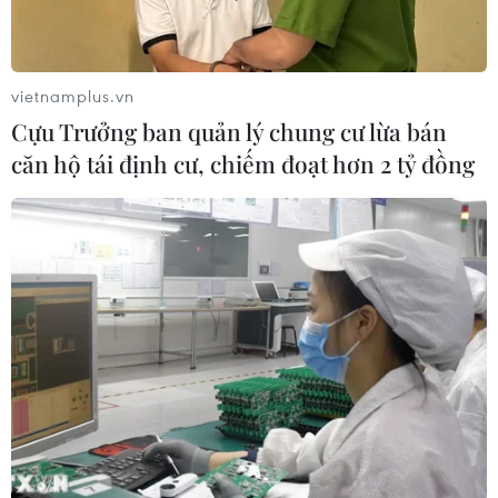
Bỉ tìm ra hướng đi mới trong điều trị
ung thư gan di căn
vietnamplus.vn
07/08/2026 04:05
Cựu Trưởng ban quản lý chung cư lừa bán
căn hộ tái định cư, chiếm đoạt hơn 2 tỷ đồng
Nga thoái vốn nhà nước khỏi Sân bay
Quốc tế Sheremetyevo
07/08/2026 00:22
Nga thông báo tấn công căn
cứ ngầm của Ukraine
06/08/2026 16:21