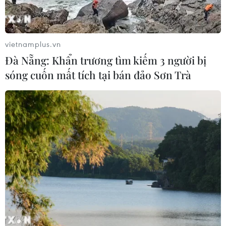
Xem thêm
vietnamplus.vn
Đà Nẵng: Khẩn trương tìm kiếm 3 người bị
sóng cuốn mất tích tại bán đảo Sơn Trà
CƠ QUAN CHỦ QUẢN: THÔNG TẤN XÃ VIỆT NAM
Tổng Biên tập: TRẦN TIẾN DUẨN
Phó Tổng Biên tập: NGUYỄN THỊ TÁM, KHÚC THANH
THỦY
Sở hữu trí tuệ
Quy định sử dụng
RSS
Hỗ trợ
Ngôn ngữ
TTXVN
Dịch vụ tin
Quảng cáo