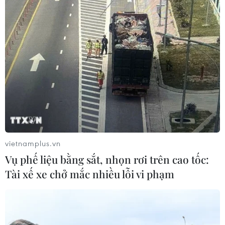
05/08/2026 23:43
Bất ổn địa chính trị kìm hãm tăng
trưởng Eurozone
05/08/2026 22:59
Tổng thống Nga thay đổi vị
trí các chỉ huy tại mặt trận Ukraine
vietnamplus.vn
05/08/2026 15:26
Vụ phế liệu bằng sắt, nhọn rơi trên cao tốc:
Tài xế xe chở mắc nhiều lỗi vi phạm
Đâm dao ở trung tâm London, một
nữ nghi phạm bị bắt giữ
05/08/2026 15:07