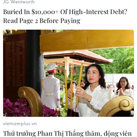
JG Wentworth
việc nội bộ của Nga./.
Buried In $10,000+ Of High-Interest Debt?
Read Page 2 Before Paying
(TTXVN/Vietnam+)
vietnamplus.vn
#Moskva
#triệu đại sứ
#can thiệp nội bộ
Thứ trưởng Phan Thị Thắng thăm, động viên