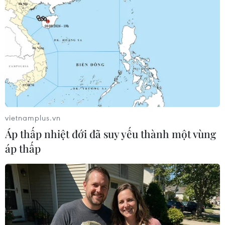
trước ngày 23/2, để trả đũa việc Vienna trục xuất 4 nhà
ngoại giao Nga hôm 2/2.
vietnamplus.vn
Áp thấp nhiệt đới đã suy yếu thành một vùng
áp thấp
Moskva cảnh báo đáp trả nếu EU quyết
định tịch thu tài sản phong tỏa