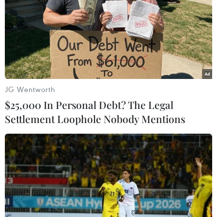
17/02/2023 06:35
Thứ trưởng Ngoại giao Grushko nhấn mạnh Nga sẽ
đánh giá tình hình và sẽ triển khai hành động đáp trả
thích hợp, khẳng định chỉ Hội đồng Bảo an Liên hợp
quốc mới có quyền đưa ra biện pháp trừng phạt.
JG Wentworth
$25,000 In Personal Debt? The Legal
Settlement Loophole Nobody Mentions