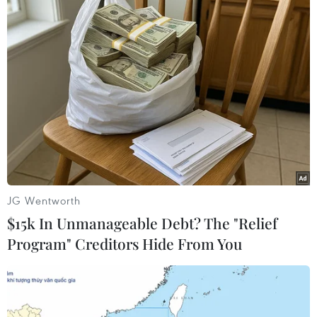
JG Wentworth
Nga thông báo trục xuất bốn nhà ngoại
$15k In Unmanageable Debt? The "Relief
giao Áo để trả đũa
Program" Creditors Hide From You
16/02/2023 14:41
Theo tuyên bố của Bộ Ngoại giao Nga, 4 nhà ngoại
giao tại Đại sứ quán Áo ở Nga sẽ phải rời khỏi Nga