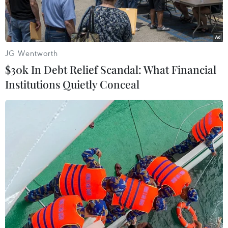
JG Wentworth
$30k In Debt Relief Scandal: What Financial
Institutions Quietly Conceal
Người phát ngôn Bộ Ngoại giao Nga Maria Zakharova. (Ảnh:
TASS/TTXVN)
Hãng tin TASS dẫn tuyên bố của Bộ Ngoại giao
Nga cho biết ngày 18/4, cơ quan này đã triệu Đại
sứ Mỹ, Anh và Canada tới để phản đối hành
động mà Moskva cho là "can thiệp vào công việc