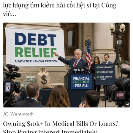
lực lượng tìm kiếm hài cốt liệt sĩ tại Công
#nhân vật đối lập
#Bộ ngoại giao Nga
Anh
viê…
Canada
Mỹ
Nga
Theo dõi VietnamPlus
TIN LIÊN QUAN
JG Wentworth
Owning $10k+ In Medical Bills Or Loans?
Stop Paying Interest Immediately