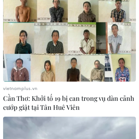
vietnamplus.vn
Cần Thơ: Khởi tố 19 bị can trong vụ dàn cảnh
cướp giật tại Tân Huê Viên