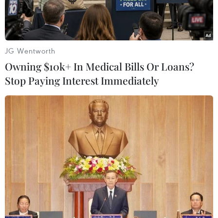
JG Wentworth
Owning $10k+ In Medical Bills Or Loans?
Stop Paying Interest Immediately
Ảnh minh họa. (Nguồn: theglobeandmail.ca)
Số lượng xe ôtô mới đăng ký lưu thông ở Liên
minh châu Âu (EU) trong tháng Sáu vừa qua đã
tăng mạnh 14,6%, mức tăng hàng tháng mạnh
nhất kể từ tháng 12/2009 và tiếp tục xu hướng
tăng bắt đầu diễn ra cách đây 22 tháng, điều cho
thấy "sức khỏe" của ngành công nghiệp trụ cột