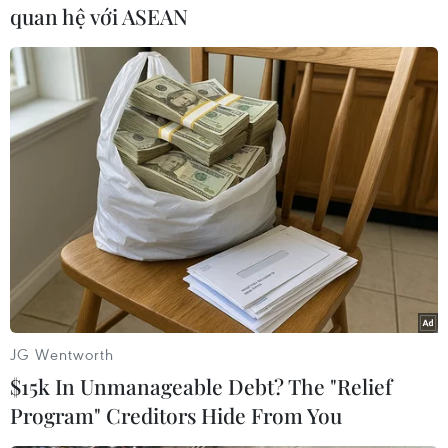
quan hệ với ASEAN
#Công nghiệp ôtô
#Ôtô châu Âu
#Liên minh châu Âu
#Xe đăng ký mới
Theo dõi VietnamPlus
JG Wentworth
$15k In Unmanageable Debt? The "Relief
Program" Creditors Hide From You