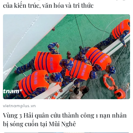
Honda của Nhật Bản lại chuẩn bị tung ra một mẫu xe
của kiến trúc, văn hóa và tri thức
SUV khác có tên gọi là BR-V dành cho các thị trường
châu Á.
vietnamplus.vn
Vùng 3 Hải quân cứu thành công 1 nạn nhân
bị sóng cuốn tại Mũi Nghê
Giá xe hơi hạng sang sụt giảm mạnh ở thị