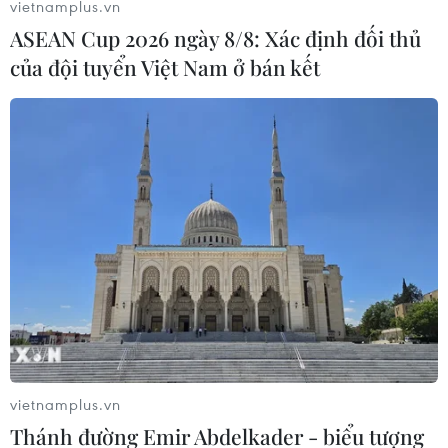
vietnamplus.vn
ASEAN Cup 2026 ngày 8/8: Xác định đối thủ
của đội tuyển Việt Nam ở bán kết
Honda tung mẫu BR-V mới dành cho các
thị trường châu Á
30/06/2015 07:33
vietnamplus.vn
Sau mẫu HR-V subcompact, hãng sản xuất xe hơi
Thánh đường Emir Abdelkader - biểu tượng