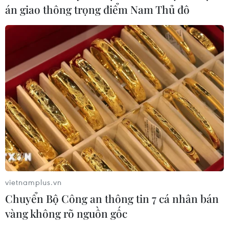
đồng loạt bung chiêu kích cầu đa
án giao thông trọng điểm Nam Thủ đô
dạng
04/08/2026 04:29
Ôtô Trung Quốc có tạo nên “làn sóng
tràn” tại châu Âu?
04/08/2026 00:17
Châu Phi tận dụng lợi thế quang điện
cho ngành xe điện
03/08/2026 09:46
vietnamplus.vn
Chuyển Bộ Công an thông tin 7 cá nhân bán
Thiếu tài xế, khoảng 25-30% xe đầu
vàng không rõ nguồn gốc
kéo phải nằm bãi