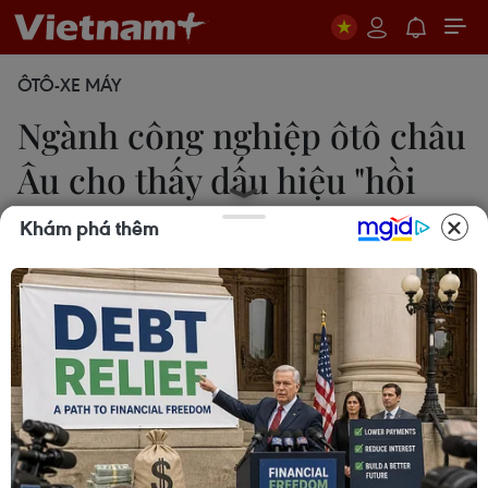
ÔTÔ-XE MÁY
Ngành công nghiệp ôtô châu
Âu cho thấy dấu hiệu "hồi
sinh"
Khám phá thêm
17/07/2015 23:20
Số lượng xe ôtô mới đăng ký lưu thông ở Liên
minh châu Âu (EU) trong tháng Sáu vừa qua đã
tăng mạnh 14,6%, mức tăng hàng tháng mạnh
nhất kể từ tháng 12/2009.