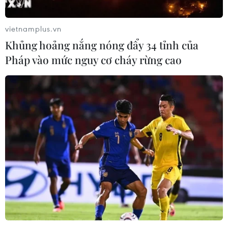
vietnamplus.vn
Khủng hoảng nắng nóng đẩy 34 tỉnh của
Pháp vào mức nguy cơ cháy rừng cao
Hãng Volkswagen sẽ tung ra dòng xe giá
rẻ trong năm 2018
30/06/2015 22:13
Quan chức điều hành cấp cao của hãng Volkswagen
cho biết "sẽ tung ra thị trường một dòng xe giá rẻ trong
năm 2018, trong đó có một mẫu xe SUV, một mẫu saloon
và một mẫu hatchback."