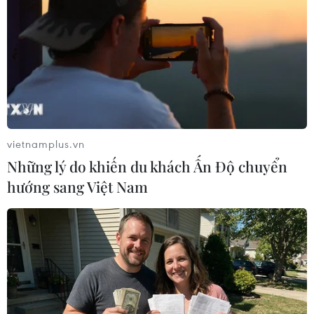
trưởng vào mẫu Cruze
26/06/2015 05:43
Mẫu Chevrolet Cruze compact đời 2016 sẽ được tung ra
thị trường vào đầu năm tới, sẽ lớn hơn mẫu xe đời trước
nhưng lại có trọng lượng nhẹ hơn.
vietnamplus.vn
Những lý do khiến du khách Ấn Độ chuyển
hướng sang Việt Nam