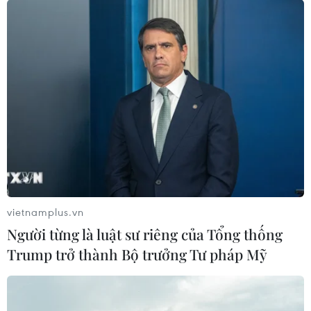
trường Trung Quốc
15/07/2015 03:34
Nhu cầu của giới giàu có Trung Quốc đối với các dòng
xe ôtô cao cấp giảm sút khiến giá các xe ôtô sang trọng
của Đức tại thị trường Trung Quốc đang đi xuống.
vietnamplus.vn
Người từng là luật sư riêng của Tổng thống
Trump trở thành Bộ trưởng Tư pháp Mỹ