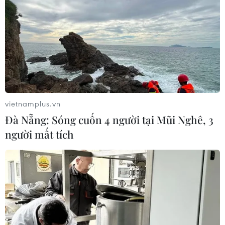
vietnamplus.vn
Đà Nẵng: Sóng cuốn 4 người tại Mũi Nghê, 3
người mất tích