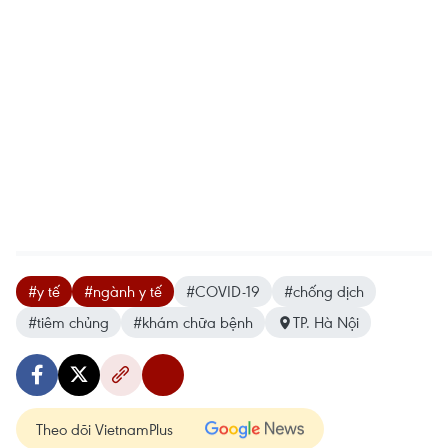
#y tế
#ngành y tế
#COVID-19
#chống dịch
#tiêm chủng
#khám chữa bệnh
TP. Hà Nội
Theo dõi VietnamPlus