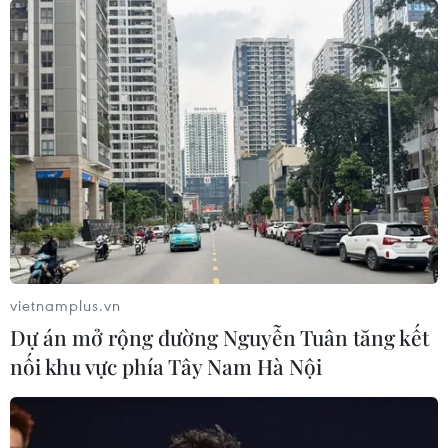
Trong năm 2022, trên địa bàn cả nước xảy ra 11.448 vụ
tai nạn giao thông, làm 6.364 người chết; bình quân
mỗi ngày có 17 người chết vì tai nạn giao thông.
vietnamplus.vn
Dự án mở rộng đường Nguyễn Tuân tăng kết
nối khu vực phía Tây Nam Hà Nội