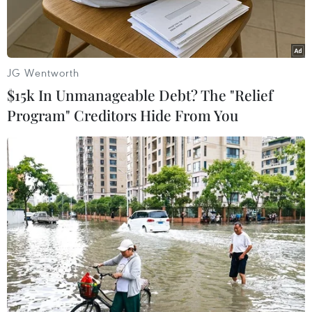
độ.
JG Wentworth
$15k In Unmanageable Debt? The "Relief
Program" Creditors Hide From You
Cảnh sát giao thông kiểm tra nồng độ cồn của lái xe. (Ảnh:
Nam Sương/TTXVN)
Cục Cảnh sát giao thông cho biết trong ngày đầu
kỳ nghỉ Tết Dương lịch (31/12), toàn quốc xảy ra