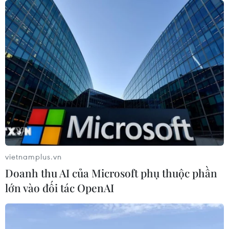
Cầu Đắk Lung sập sau cú
tông của xe tải cẩu, 2 người thoát
chết
06/08/2026 09:00
Dự án mở rộng đường Nguyễn Tuân
tăng kết nối khu vực phía Tây Nam
Hà Nội
06/08/2026 08:19
vietnamplus.vn
Doanh thu AI của Microsoft phụ thuộc phần
Đắk Lắk: Điều tra, khắc phục sự cố
lớn vào đối tác OpenAI
nhiều phương tiện thủng lốp trên
cao tốc
06/08/2026 07:14