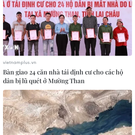
vietnamplus.vn
Bàn giao 24 căn nhà tái định cư cho các hộ
dân bị lũ quét ở Mường Than