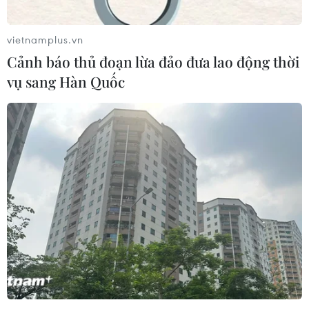
vietnamplus.vn
Cảnh báo thủ đoạn lừa đảo đưa lao động thời
vụ sang Hàn Quốc
TIN CÙNG CHUYÊN MỤC
Nhanh chóng hoàn thiện dự
án kết nối vùng, sân bay Long Thành