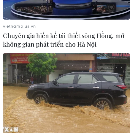
Nhiều chuyến bay tại Đức chuyển
hướng do vật thể bay gần đường
băng
vietnamplus.vn
05/08/2026 10:54
Chuyên gia hiến kế tái thiết sông Hồng, mở
không gian phát triển cho Hà Nội
Thành phố Hồ Chí Minh: Hàng chục
cột điện án ngữ giữa đường Chu Văn
An
05/08/2026 09:21
Dự án đường bộ cao tốc Gia Nghĩa-
Chơn Thành "đội vốn" hơn 350 tỷ
đồng
05/08/2026 09:06