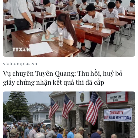
vietnamplus.vn
Vụ chuyên Tuyên Quang: Thu hồi, huỷ bỏ
giấy chứng nhận kết quả thi đã cấp
#Cảnh sát giao thông
#Tết Dương lịch
#tai nạn giao thông
#nồng độ cồn
#ùn tắc giao thông
#ma túy
#tốc độ