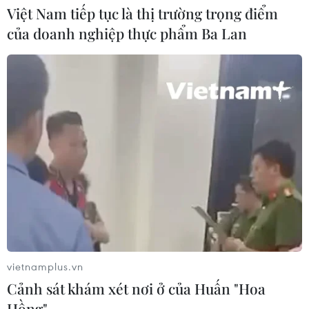
Việt Nam tiếp tục là thị trường trọng điểm
bay Liên Khương mở cửa đúng hạn
19/8
của doanh nghiệp thực phẩm Ba Lan
05/08/2026 02:19
Sẽ nghiên cứu tìm nguồn vốn đầu tư
cao tốc Hà Tiên-Rạch Giá-Bạc Liêu
05/08/2026 01:43
Xem thêm
vietnamplus.vn
Cảnh sát khám xét nơi ở của Huấn "Hoa
CƠ QUAN CHỦ QUẢN: THÔNG TẤN XÃ VIỆT NAM
Hồng"