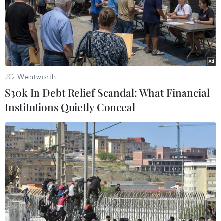
Theo dõi VietnamPlus
JG Wentworth
TIN LIÊN QUAN
$30k In Debt Relief Scandal: What Financial
Institutions Quietly Conceal