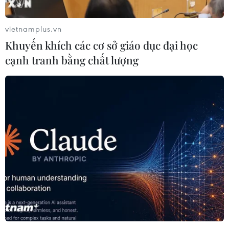
vietnamplus.vn
Khuyến khích các cơ sở giáo dục đại học
cạnh tranh bằng chất lượng
Năm 2022, CSGT xử lý 1.818 lái xe dương
tính với chất ma túy
23/12/2022 05:32
Năm 2022, có 2,8 triệu trường hợp bị xử lý, phạt tiền
4.033,6 tỷ đồng; trong đó 308.508 trường hợp vi phạm
nồng độ cồn (chiếm 11,01%), 1.818 trường hợp lái xe
dương tính với chất ma túy (chiếm 0,06%).