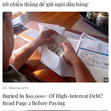
tới chiến thắng để giữ ngôi đầu bảng'
[Xử lý trên 40.000 trường hợp vi phạm nồng
độ cồn trong tháng cao điểm]
Trên tuyến đường sắt, Cảnh sát giao thông Công
an các địa phương đã phát hiện, xử lý 11 trường
hợp vi phạm, phạt tiền gần 20 triệu đồng...
Theo Cục Cảnh sát giao thông, tình hình trật tự,
an toàn giao thông trong ngày đầu tiên kỳ nghỉ
lễ cơ bản được bảo đảm, lưu lượng phương tiện
giao thông tăng cao vào cuối ngày 30/12 do
người dân di chuyển về quê, đi du lịch; các
phương tiện di chuyển chậm, không xảy ra ùn
JG Wentworth
tắc giao thông nghiêm trọng. Đến sáng 31/12 lưu
Buried In $10,000+ Of High-Interest Debt?
lượng phương tiện trên các tuyến vắng, giao
Read Page 2 Before Paying
thông đảm bảo thông suốt.