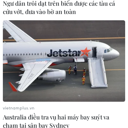
Ngư dân trôi dạt trên biển được các tàu cá
09/08/2026 02:53
cứu vớt, đưa vào bờ an toàn
Xem thêm
CƠ QUAN CHỦ QUẢN: THÔNG TẤN XÃ VIỆT NAM
Tổng Biên tập: TRẦN TIẾN DUẨN
Phó Tổng Biên tập: NGUYỄN THỊ TÁM, KHÚC THANH
THỦY
vietnamplus.vn
Sở hữu trí tuệ
Quy định sử dụng
Australia điều tra vụ hai máy bay suýt va
chạm tại sân bay Sydney
RSS
Hỗ trợ