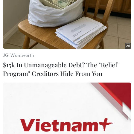
trao giải Jackpot?
19/10/2016 08:19
Nhiều điểm bán vé của Công ty Xổ số điện toán Việt
Nam có doanh thu tăng mạnh, có nơi tới gần 230% sau
sự kiện người đàn ông ở Trà Vinh trúng giải Jackpot 92
tỷ đồng.
JG Wentworth
$15k In Unmanageable Debt? The "Relief
Program" Creditors Hide From You