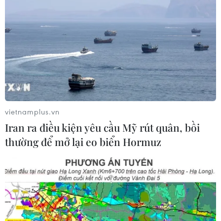
vietnamplus.vn
Iran ra điều kiện yêu cầu Mỹ rút quân, bồi
thường để mở lại eo biển Hormuz