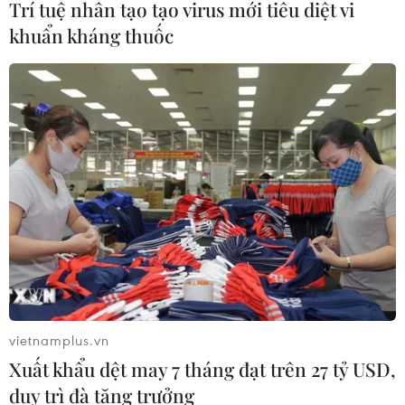
Trí tuệ nhân tạo tạo virus mới tiêu diệt vi
kiều bào
khuẩn kháng thuốc
09/08/2026 08:52
Hà Nội đề xuất gia hạn 6 tháng đối
với 6 dự án đầu tư quy mô lớn
09/08/2026 08:42
Hải Phòng dự kiến còn 780 trường
mầm non, tiểu học và THCS công lập
09/08/2026 08:42
vietnamplus.vn
Trường Đại học Ngoại thương công
Xuất khẩu dệt may 7 tháng đạt trên 27 tỷ USD,
bố điểm chuẩn, cao nhất lên đến 29,7
duy trì đà tăng trưởng