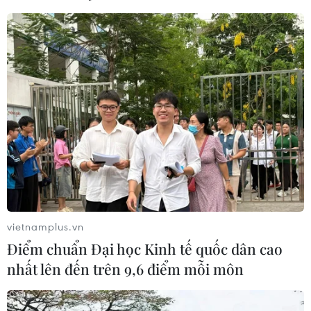
vietnamplus.vn
Điểm chuẩn Đại học Kinh tế quốc dân cao
nhất lên đến trên 9,6 điểm mỗi môn