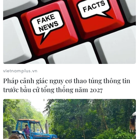
Tuổi trẻ Điện Biên tiếp nhận ngọn
đuốc Hành trình “Tôi yêu Tổ quốc
tôi”
09/08/2026 06:56
Đà Nẵng: Cứu sống 2 trong 4 du
khách mất tích tại Mũi Nghê
vietnamplus.vn
Pháp cảnh giác nguy cơ thao túng thông tin
09/08/2026 06:55
trước bầu cử tổng thống năm 2027
Điểm chuẩn Đại học Bách khoa Hà
Nội lập đỉnh với 29,54 điểm
09/08/2026 06:51