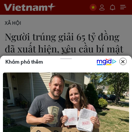
XÃ HỘI
Người trúng giải 65 tỷ đồng
đã xuất hiện, yêu cầu bí mật
thông tin
Khám phá thêm
Xuân Dũng
09/11/2016 07:10
Người sở hữu chiếc vé trúng giải Jackpot 65 tỷ
đồng đã tới Công ty Xổ số điện toán Việt Nam yêu
cầu thực hiện thủ tục trả thưởng và được nhận hơn
58 tỷ đồng sau khi trừ thuế.