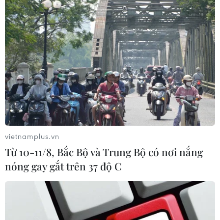
Điểm chuẩn Trường Đại học Thương
mại dao động từ 21,5 đến 26,5 điểm
09/08/2026 08:02
Từ 10-11/8, Bắc Bộ và Trung Bộ có
nơi nắng nóng gay gắt trên 37 độ C
09/08/2026 07:57
vietnamplus.vn
Từ 10-11/8, Bắc Bộ và Trung Bộ có nơi nắng
nóng gay gắt trên 37 độ C
Ngư dân trôi dạt trên biển được các
tàu cá cứu vớt, đưa vào bờ an toàn
09/08/2026 07:45