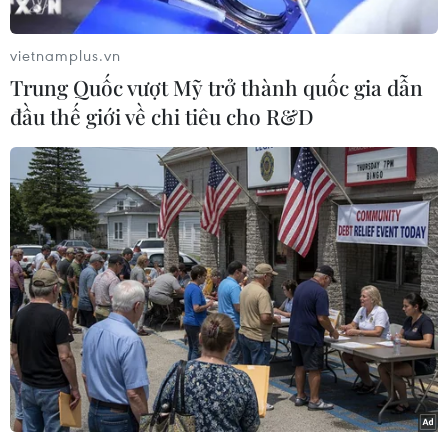
và được nhận hơn 58 tỷ đồng sau khi trừ thuế.
Theo thông tin vừa được Vietlott công bố, ngày
vietnamplus.vn
8/11, người sở hữu chiếc vé có bộ số trùng với
Trung Quốc vượt Mỹ trở thành quốc gia dẫn
bộ số trúng giải Jackpot (03-05-08-10-13-22) đã
đầu thế giới về chi tiêu cho R&D
đến Vietlott tại chi nhánh Thành phố Hồ Chí
Minh yêu cầu thực hiện thủ tục trả thưởng. Qua
xác minh, Vietlott xác định chiếc vé của khách
hàng mang đến là hợp lệ.
Theo yêu cầu của người trúng thưởng, Vietlott
cho biết, công ty bảo đảm giữ bí mật việc tổ
chức trao thưởng và chỉ được phép công bố
thông tin tên viết tắt, địa chỉ nơi cư trú theo tỉnh
và hình ảnh che mặt. Theo đó, người chơi (ông
A) là khách hàng đến từ Đồng Nai.