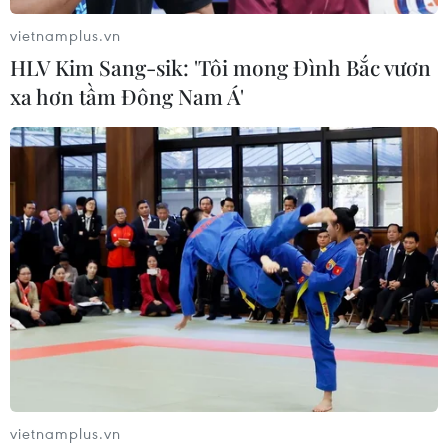
vietnamplus.vn
HLV Kim Sang-sik: 'Tôi mong Đình Bắc vươn
xa hơn tầm Đông Nam Á'
Pháp khẳng định đủ nguồn cung khí đốt
cho mùa Đông năm nay
09/10/2023 12:36
Để đủ nguồn cung, Pháp phải nhập khẩu thêm khí đốt
từ Tây Ban Nha và nhập thêm đáng kể khí đốt tự nhiên
vietnamplus.vn
hóa lỏng, đồng thời quản lý lưu trữ thông minh và mức