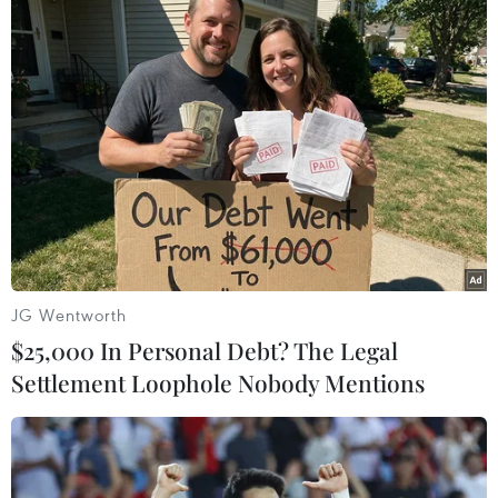
JG Wentworth
#Xung đột Israel-Hamas
#LNG
#Nguồn cung khí đốt
$25,000 In Personal Debt? The Legal
Settlement Loophole Nobody Mentions
Theo dõi VietnamPlus