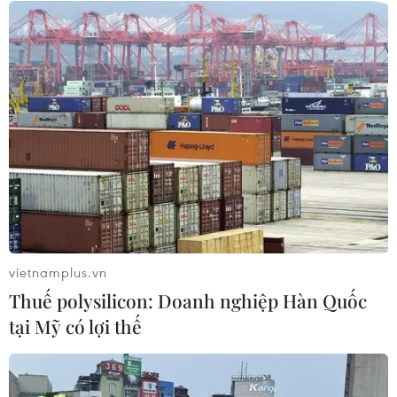
Tổng Biên tập: TRẦN TIẾN DUẨN
Phó Tổng Biên tập: NGUYỄN THỊ TÁM, KHÚC THANH
THỦY
Sở hữu trí tuệ
Quy định sử dụng
RSS
Hỗ trợ
Ngôn ngữ
TTXVN
Dịch vụ tin
Quảng cáo
Liên hệ
vietnamplus.vn
Thuế polysilicon: Doanh nghiệp Hàn Quốc
tại Mỹ có lợi thế
Giấy phép số: 1374/GP-BTTTT do Bộ Thông tin và Truyền thông
cấp ngày 11/9/2008.
Quảng cáo: Phó TBT Nguyễn Thị Tám: 093.5958688, Email: