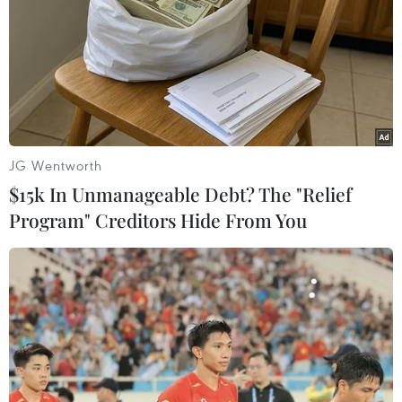
nhập khẩu LNG của Nga
08/09/2023 10:22
Chính phủ Tây Ban Nha đã xem xét về việc ngăn chặn
nhập khẩu LNG của Nga nhưng không có cơ sở pháp
lý nào để ban hành một lệnh cấm mà không có quan
điểm nhất trí của EU.
JG Wentworth
$15k In Unmanageable Debt? The "Relief
Program" Creditors Hide From You