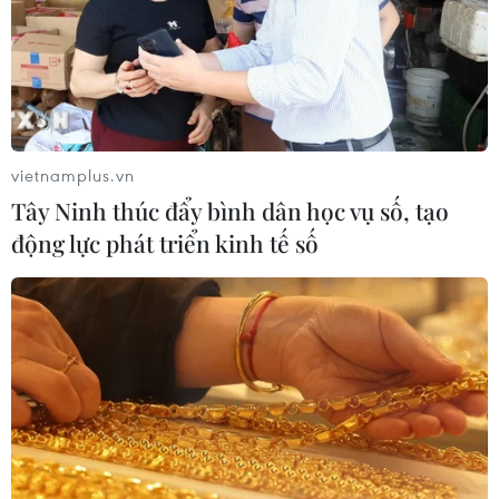
BSR phối trộn thành công dầu Diesel
sinh học B5 và B10
07/08/2026 05:02
vietnamplus.vn
Tây Ninh thúc đẩy bình dân học vụ số, tạo
Cà Mau quảng bá thương hiệu, kết
động lực phát triển kinh tế số
nối đầu tư, đưa ngành tôm phát triển
bền vững
07/08/2026 03:04
Giá vàng trong nước giảm nhẹ,
thương hiệu SJC lùi về ngưỡng 142,2
triệu đồng
07/08/2026 02:21