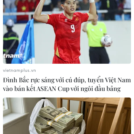
TIN LIÊN QUAN
vietnamplus.vn
Đình Bắc rực sáng với cú đúp, tuyển Việt Nam
vào bán kết ASEAN Cup với ngôi đầu bảng
Liên minh châu Âu chưa có kế hoạch cấm