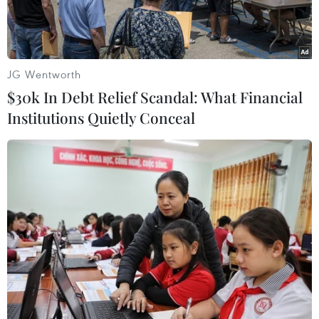
JG Wentworth
$30k In Debt Relief Scandal: What Financial
Institutions Quietly Conceal
Ảnh minh họa (Nguồn: AFP/TTXVN)
Xung đột giữa Israel và Phong trào Hồi giáo
Hamas tiếp diễn đã đặt ra mối đe dọa nghiêm
trọng đối với thị trường khí đốt khu vực và có
thể gây tác động đến nguồn cung khí đốt tự