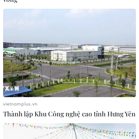
13/10/2023 04:39
Theo Cơ quan Quản lý Liên bang Đức, các kho dự trữ
khí đốt của nước này đã đầy 97%, tăng nhẹ so với mức
mục tiêu 95% mà chính phủ đặt ra vào cuối tháng
9/2023.
vietnamplus.vn
Thành lập Khu Công nghệ cao tỉnh Hưng Yên