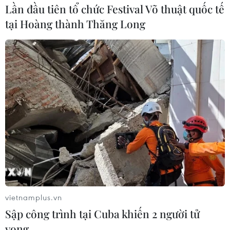
Lần đầu tiên tổ chức Festival Võ thuật quốc tế
tiêu thụ tương đối thấp như năm 2022.
tại Hoàng thành Thăng Long
vietnamplus.vn
Đức có khả năng tránh được tình trạng
Sập công trình tại Cuba khiến 2 người tử
thiếu khí đốt trong mùa Đông tới
vong