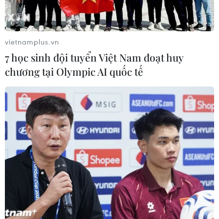
vietnamplus.vn
7 học sinh đội tuyển Việt Nam đoạt huy
chương tại Olympic AI quốc tế
Gazprom giao lô hàng LNG đầu tiên cho
Trung Quốc qua tuyến Bắc Cực
15/09/2023 23:16
Tuyến đường biển đi qua Bắc Cực là tuyến đường biển
ngắn nhất giữa châu Âu và châu Á, dài khoảng
13.000km, chạy từ Biển Barents tới Eo biển Bering nằm
giữa Siberia và Alaska.