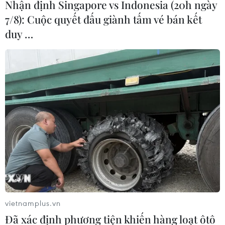
Nhận định Singapore vs Indonesia (20h ngày
7/8): Cuộc quyết đấu giành tấm vé bán kết
duy …
vietnamplus.vn
Đã xác định phương tiện khiến hàng loạt ôtô