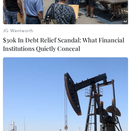
JG Wentworth
$30k In Debt Relief Scandal: What Financial
Institutions Quietly Conceal
Những người leo núi sơ tán khỏi khu vực núi lửa đang hoạt
động ngày 27/9. (Ảnh: AFP/TTXVN)
Ngày 28/9, cảnh sát Nhật Bản xác nhận đã có
bốn du khách leo núi tử vong sau khi núi lửa
Ontake ở miền Trung nước này bất ngờ phun
trào trước đó một ngày.