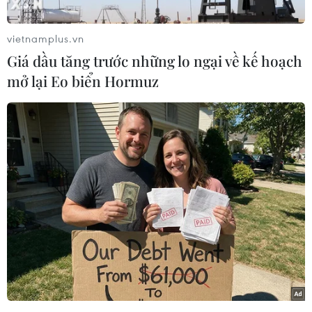
Theo hãng tin Kyodo, những người thiệt mạng
nằm trong số 31 người được phát hiện trong
vietnamplus.vn
tình trạng nguy kịch trên đỉnh núi Ontake,
Giá dầu tăng trước những lo ngại về kế hoạch
trong đó có 10 người ở rất gần miệng núi lửa
mở lại Eo biển Hormuz
hiện vẫn tiếp tục phun trào.
Việc núi lửa Ontake tiếp tục hoạt động trong
ngày 28/9 đã gây khó khăn cho công tác cứu hộ
đưa các nạn nhân khỏi hiện trường. Dự kiến
hoạt động cứu hộ các nạn nhân còn lại sẽ tiếp
tục được tiến hành trong ngày 29/9.
Trước đó, lực lượng chức năng đã giải cứu được
24 du khách sáng 28/9, song đến chiều đã phải
tạm hoãn hoạt động cứu hộ do khí độc từ núi
lửa phun ra.