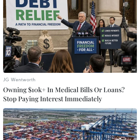
TIN LIÊN QUAN
JG Wentworth
Owning $10k+ In Medical Bills Or Loans?
Stop Paying Interest Immediately