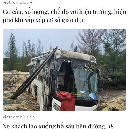
vietnamplus.vn
trong vụ vượt biển ồ ạt vào Ceuta
Cơ cấu, số lượng, chế độ với hiệu trưởng, hiệu
06/08/2026 16:03
phó khi sắp xếp cơ sở giáo dục
Đức tuyên án chung thân đối tượng
gây vụ lao xe vào đám đông ở
Munich
06/08/2026 15:57
Italy và Hy Lạp trở thành điểm nóng
của virus Tây sông Nile
06/08/2026 13:24
vietnamplus.vn
Bão Dolphin hướng vào miền Đông
Xe khách lao xuống hố sâu bên đường, 18