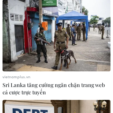
#Nhật Bản
#Miền Trung
#Núi lửa Ontake
#Máy bay trực thăng
#Cảnh sát
#Núi lửa
#Leo núi
vietnamplus.vn
#Khí độc
#Du khách
#Tử vong
Nhật Bản
Sri Lanka tăng cường ngăn chặn trang web
cá cược trực tuyến
Theo dõi VietnamPlus