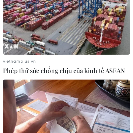
Nhật Bản phát hiện hơn 30 người nguy
kịch trên núi lửa Ontake
28/09/2014 07:30
Hơn 30 người leo núi đã được phát hiện trong tình trạng
nguy kịch trên núi Ontake ở miền Trung Nhật Bản, một
ngày sau khi núi lửa này phun trào.
vietnamplus.vn
Phép thử sức chống chịu của kinh tế ASEAN