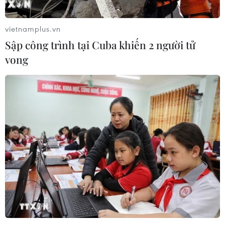
Chưa có bằng chứng truyền máu trẻ
giúp chống lão hóa
vietnamplus.vn
06/08/2026 23:16
Sập công trình tại Cuba khiến 2 người tử
vong
Xung đột Israel-Hamas: Ít nhất 300
trẻ em thiệt mạng trong 300 ngày
qua
06/08/2026 22:56
Nước thải từ máy bay có thể giúp
phát hiện sớm nguy cơ đại dịch
06/08/2026 22:30
Tây Ban Nha: 100 người thiệt mạng