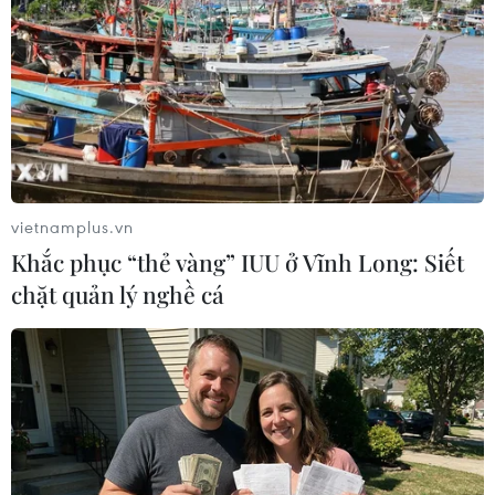
Nhật Bản yêu cầu quân đội Mỹ đảm bảo
an toàn cho máy bay ở Okinawa
10/01/2018 04:21
Bộ trưởng Quốc phòng Nhật Bản ngày 9/1 hối thúc Đô
đốc Harry Harris đảm bảo an toàn cho các máy bay
hoạt động ở đảo Okinawa, sau 2 vụ máy bay trực thăng
quân sự Mỹ phải hạ cánh khẩn cấp.
vietnamplus.vn
Khắc phục “thẻ vàng” IUU ở Vĩnh Long: Siết
chặt quản lý nghề cá