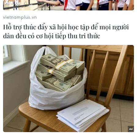
đây, căn cứ vào thực tế tình hình khu vực lắng
dịu sau một loạt động thái ngoại giao lịch sử
vietnamplus.vn
giữa Triều Tiên với Hàn Quốc và với Mỹ gần
Hỗ trợ thúc đẩy xã hội học tập để mọi người
đây.
dân đều có cơ hội tiếp thu tri thức
Phát biểu nhân kỷ niệm 73 năm kết thúc trận
chiến trên bộ trong Chiến tranh Thế giới thứ 2,
Tỉnh trưởng Onaga cho biết: “Diễn biến theo
hướng giảm căng thẳng đã bắt đầu,” ám chỉ tới
cuộc gặp thượng đỉnh lịch sử giữa Tổng thống
Mỹ Donald Trump và nhà lãnh đạo Triều Tiên
Kim Jong-un ở Singapore hôm 12/6 vừa qua.
Ông cũng chỉ trích việc Mỹ vẫn xúc tiến kế
hoạch di dời căn cứ quân sự của nước này sang
khu vực khác trong tỉnh Okinawa, là hành động
“đi ngược lại xu thế này.”