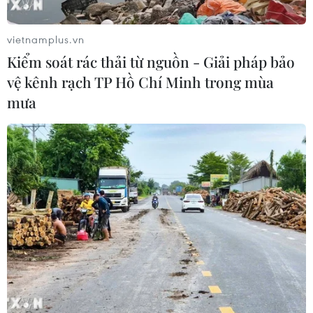
vietnamplus.vn
Kiểm soát rác thải từ nguồn - Giải pháp bảo
vệ kênh rạch TP Hồ Chí Minh trong mùa
mưa
Máy bay trực thăng của Mỹ buộc phải hạ
cánh tại Okinawa
23/01/2018 15:19
Tối 23/1, một máy bay trực thăng tấn công AH-1 của
quân đội Mỹ dường như đã bị buộc phải hạ cánh trên