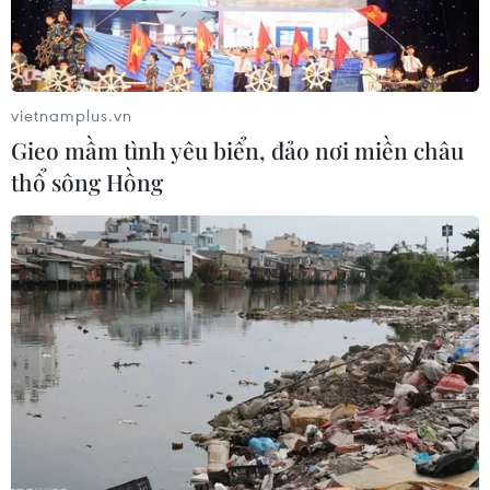
vietnamplus.vn
Gieo mầm tình yêu biển, đảo nơi miền châu
thổ sông Hồng
Nhật Bản quan ngại về các chuyến bay của
quân đội Mỹ tại Okinawa
19/01/2018 13:07
Chính phủ Nhật Bản cáo buộc rằng Mỹ gây ra quan
ngại về sự an toàn do vận hành các máy bay trực thăng
trên một trường học gần căn cứ không quân Mỹ tại
Okinawa, dù quân đội Mỹ đã lên tiếng phủ nhận.