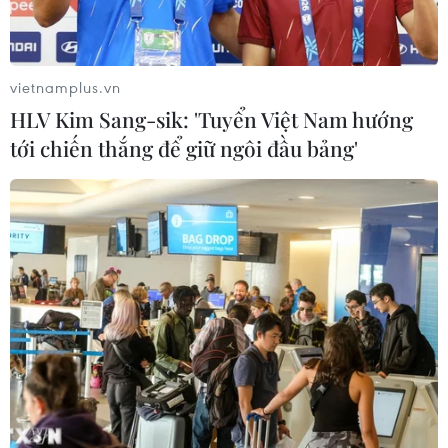
cho thế hệ trẻ Việt Nam
04/08/2026 14:08
vietnamplus.vn
HLV Kim Sang-sik: 'Tuyển Việt Nam hướng
Ngành Trí tuệ Nhân tạo của Trung
tới chiến thắng để giữ ngôi đầu bảng'
Quốc vượt mốc 1.200 tỷ NDT trong
năm 2025
04/08/2026 13:20
Nhật Bản siết chặt điều kiện cấp tư
cách vĩnh trú
04/08/2026 07:44
6 tháng năm 2026, Trung Quốc kỷ