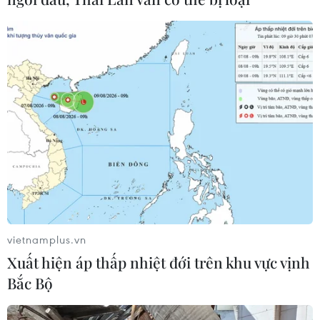
Dấu mốc quan trọng trong quan hệ
Việt Nam-Australia
06/08/2026 08:29
Hàn Quốc tăng cường giải pháp
ngăn chặn đánh bạc trực tuyến trong
quân đội
06/08/2026 04:52
vietnamplus.vn
Tổng Bí thư, Chủ tịch nước Tô Lâm
Xuất hiện áp thấp nhiệt đới trên khu vực vịnh
sẽ thăm cấp Nhà nước tới Australia và
Bắc Bộ
New Zealand
06/08/2026 04:30