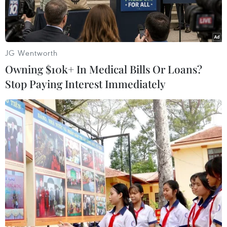
JG Wentworth
Owning $10k+ In Medical Bills Or Loans?
Stop Paying Interest Immediately
Tỉnh trưởng tỉnh Okinawa, ông Takeshi Onaga (phải, đứng)
phát biểu tại lễ tưởng niệm các nạn nhân thiệt mạng trong trận
chiến trên bộ thời Thế chiến 2 tại Itoman, tỉnh Okinawa. (Nguồn:
EPA/TTXVN)
Ngày 23/6, Tỉnh trưởng tỉnh Okinawa, miền
Nam Nhật Bản, ông Takeshi Onaga một lần nữa
kêu gọi Mỹ giảm bớt quy mô các lực lượng tại