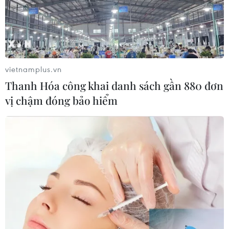
vietnamplus.vn
Thanh Hóa công khai danh sách gần 880 đơn
vị chậm đóng bảo hiểm
TIN CÙNG CHUYÊN MỤC
Cựu Đại sứ Australia: Tầm nhìn hợp