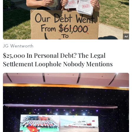
Nhật Bản chỉ trích quân đội Mỹ vi phạm
cam kết bay trên đảo Okinawa
JG Wentworth
19/01/2018 08:30
$25,000 In Personal Debt? The Legal
Ngày 19/1, Nhật Bản đã chỉ trích quân đội Mỹ vi phạm
Settlement Loophole Nobody Mentions
cam kết không bay trong khu vực không phận phía trên
một trường tiểu học gần căn cứ quân sự của Mỹ tại
Okinawa.