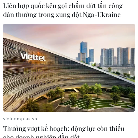
Liên hợp quốc kêu gọi chấm dứt tấn công
Nhật Bản yêu cầu quân đội Mỹ giải quyết triệt để vấn
dân thường trong xung đột Nga-Ukraine
đề kỹ thuật đối với các máy bay đồn trú tại tại Okinawa
sau hàng loạt sự cố máy bay gần đây khiến dân cư địa
phương lo ngại.
vietnamplus.vn
Thưởng vượt kế hoạch: động lực còn thiếu
cho doanh nghiệp dẫn dắt