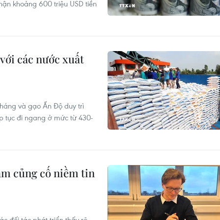
hận khoảng 600 triệu USD tiền
với các nước xuất
tháng và gạo Ấn Độ duy trì
p tục đi ngang ở mức từ 430-
am củng cố niềm tin
c đối tác phát triển thấy rõ