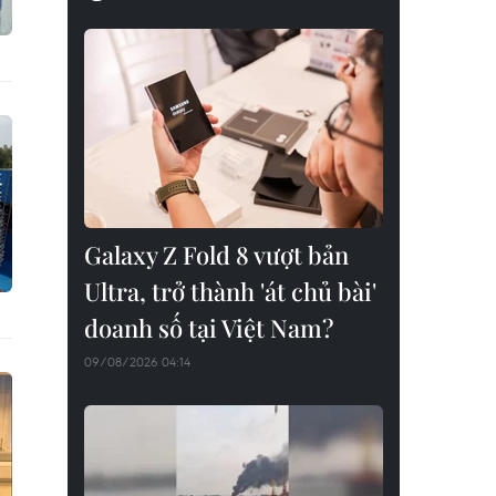
Galaxy Z Fold 8 vượt bản
Ultra, trở thành 'át chủ bài'
doanh số tại Việt Nam?
09/08/2026 04:14