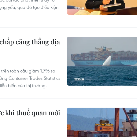
ng yếu, qua đó tạo điều kiện
 chấp căng thẳng địa
 trên toàn cầu giảm 1,7% so
ờng Container Trades Statistics
ễn biến của thị trường.
ớc khi thuế quan mới