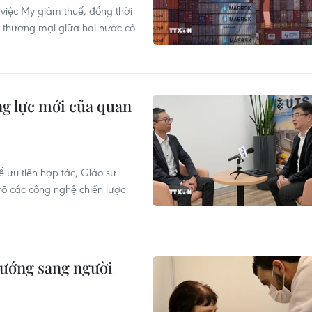
việc Mỹ giảm thuế, đồng thời
 thương mại giữa hai nước có
ng lực mới của quan
ể ưu tiên hợp tác, Giáo sư
õ các công nghệ chiến lược
hướng sang người