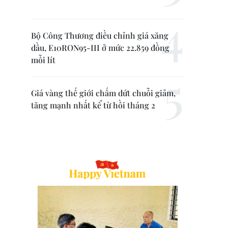
Bộ Công Thương điều chỉnh giá xăng
dầu, E10RON95-III ở mức 22.859 đồng
mỗi lít
Giá vàng thế giới chấm dứt chuỗi giảm,
tăng mạnh nhất kể từ hồi tháng 2