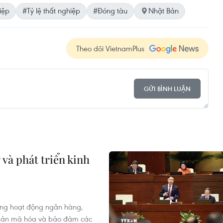
iệp
#Tỷ lệ thất nghiệp
#Đóng tàu
Nhật Bản
Theo dõi VietnamPlus
GỬI BÌNH LUẬN
và phát triển kinh
rong hoạt động ngân hàng,
i sản mã hóa và bảo đảm các