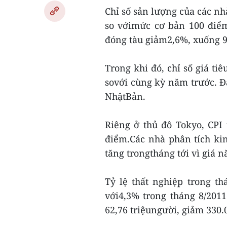
Chỉ số sản lượng của các n
so vớimức cơ bản 100 điể
đóng tàu giảm2,6%, xuống 9
Trong khi đó, chỉ số giá ti
sovới cùng kỳ năm trước. Đâ
NhậtBản.
Riêng ở thủ đô Tokyo, CPI
điểm.Các nhà phân tích kin
tăng trongtháng tới vì giá 
Tỷ lệ thất nghiệp trong th
với4,3% trong tháng 8/201
62,76 triệungười, giảm 330.