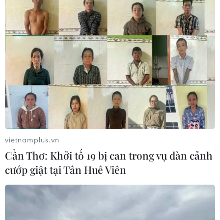
vietnamplus.vn
Cần Thơ: Khởi tố 19 bị can trong vụ dàn cảnh
cướp giật tại Tân Huê Viên