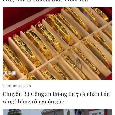
như phát triển công nghệ và đào tạo nhân sự,
mang lại lợi ích cho phía ASEAN.
Đà tăng trưởng của các doanh nghiệp Trung
Quốc đặt ra thách thức cạnh tranh đối với
những nhà sản xuất ôtô Nhật Bản. Thái Lan
cung cấp các khoản trợ cấp và giảm thuế cho
những doanh nghiệp sản xuất xe điện tại nước
này.
Các công ty Trung Quốc như BYD đã tận dụng
chương trình này, 85% xe điện bán ra tại Thái
Lan năm ngoái là từ các nhà sản xuất Trung
vietnamplus.vn
Quốc./.
Chuyển Bộ Công an thông tin 7 cá nhân bán
vàng không rõ nguồn gốc
Các nhà sản xuất ôtô Mỹ