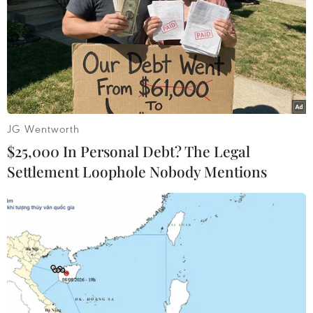
TIN LIÊN QUAN
JG Wentworth
$25,000 In Personal Debt? The Legal
Settlement Loophole Nobody Mentions
Mỹ cân nhắc cấm nhập khẩu xe ôtô kết nối
sản xuất tại Trung Quốc