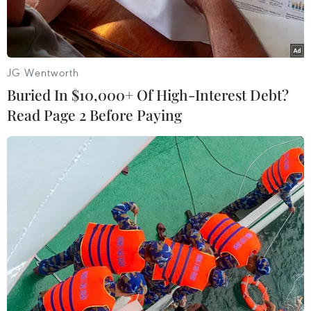
JG Wentworth
Buried In $10,000+ Of High-Interest Debt?
Read Page 2 Before Paying
Một mẫu ôtô điện của hãng Toyoto được giới thiệu tại Tokyo,
Nhật Bản, ngày 25/10/2023. (Ảnh: Kyodo/TTXVN)
Nhật Bản và Hiệp hội các quốc gia Đông Nam Á
(ASEAN) đang xây dựng chiến lược chung đầu