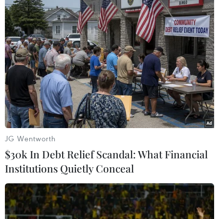
dần mất chỗ đứng tại
Trung Quốc
Các công ty Trung Quốc được
chính phủ đầu tư và trợ cấp đã
vượt qua sự cạnh tranh về công
nghệ và phần mềm xe điện.
Doanh số của các nhà sản xuất
ôtô Mỹ đã giảm mạnh kể từ đỉnh
điểm cách đây vài năm.
JG Wentworth
(TTXVN/Vietnam+)
$30k In Debt Relief Scandal: What Financial
Institutions Quietly Conceal