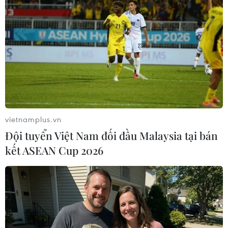
#Toyota Motor
#Honda Motor
#sản lượng ôtô
Nhật Bản
vietnamplus.vn
Đội tuyển Việt Nam đối đầu Malaysia tại bán
kết ASEAN Cup 2026
Theo dõi VietnamPlus