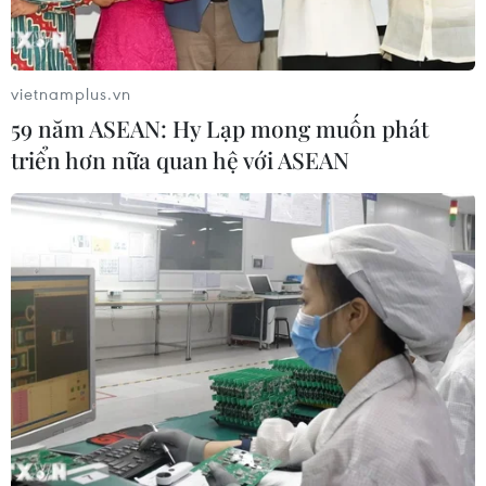
Các thương hiệu xe cao cấp của Đức
trong cuộc khủng hoảng lợi nhuận
04/08/2026 23:03
vietnamplus.vn
59 năm ASEAN: Hy Lạp mong muốn phát
triển hơn nữa quan hệ với ASEAN
Bứt phá trước "tháng Ngâu": Hãng xe
đồng loạt bung chiêu kích cầu đa
dạng
04/08/2026 04:29
Ôtô Trung Quốc có tạo nên “làn sóng
tràn” tại châu Âu?
04/08/2026 00:17
Châu Phi tận dụng lợi thế quang điện