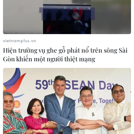
vietnamplus.vn
TIN CÙNG CHUYÊN MỤC
Hiện trường vụ ghe gỗ phát nổ trên sông Sài
Xe điện Trung Quốc mở rộng
Gòn khiến một người thiệt mạng
cuộc đua công nghệ ra Đông Nam Á
08/08/2026 03:00
Hãng BMW bắt đầu sản xuất hàng
loạt mẫu xe thuần điện “thế hệ mới”
07/08/2026 01:52