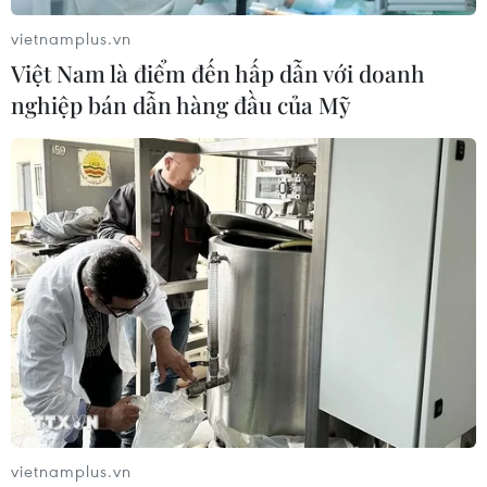
vietnamplus.vn
Việt Nam là điểm đến hấp dẫn với doanh
nghiệp bán dẫn hàng đầu của Mỹ
Stellantis có kế hoạch sản xuất ôtô điện
giá rẻ từ thương hiệu Leapmotor
03/04/2024 22:33
Vào tháng 10/2023, tập đoàn Stellantis đã đồng ý mua
21% cổ phần của Leapmotor với giá 1,5 tỷ euro (1,62 tỷ
USD) và thành lập một liên doanh, Leapmotor
International ở Hà Lan, do Stellantis kiểm soát.
vietnamplus.vn