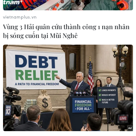
tiên về sản xuất và bán ôtô tại Đông Nam Á, khi
xe điện Trung Quốc ngày càng phổ biến tại khu
vietnamplus.vn
vực này.
Vùng 3 Hải quân cứu thành công 1 nạn nhân
Hai bên đặt mục tiêu xây dựng một chiến lược
bị sóng cuốn tại Mũi Nghê
chung tạm thời cho đến khoảng năm 2035 khi
các bộ trưởng kinh tế nhóm họp vào đầu tháng
Chín năm nay.
Một số nhà sản xuất ôtô Nhật Bản, trong đó có
Toyota Motor và Honda Motor, đã xây dựng nhà
máy tại các nước ASEAN và lắp ráp hơn 3 triệu
xe mỗi năm, chiếm khoảng 80% tổng sản lượng
ôtô tại ASEAN, với nhiều xe được xuất khẩu
sang Trung Đông và các thị trường khác.
Chiến lược chung dự kiến sẽ bao gồm hợp tác
đào tạo nhân sự, giảm phát thải trong sản xuất,