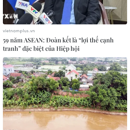
vietnamplus.vn
59 năm ASEAN: Đoàn kết là “lợi thế cạnh
tranh” đặc biệt của Hiệp hội
GS Nguyễn Thanh Liêm: Nhà khoa học
Việt có thể đi dạy ở nước ngoài
22/07/2019 10:39
Giáo sư Nguyễn Thanh Liêm vừa được Tạp chí Khoa
học châu Á bình chọn là một trong 2 nhà khoa học của
Việt Nam vừa lọt vào danh sách 100 nhà khoa học tiêu
biểu của châu Á năm 2019.