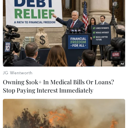
(Vietnam+)
JG Wentworth
Owning $10k+ In Medical Bills Or Loans?
Stop Paying Interest Immediately
#Mai Thị Ngân
#virus dịch tiêu chảy cấp ở lợn
#biến đổi khí hậu
#nhà khoa học
Nhật Bản