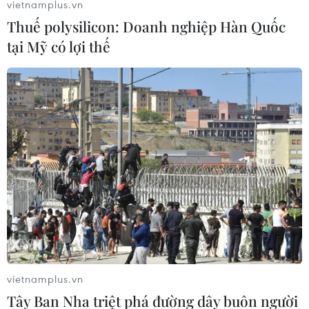
vietnamplus.vn
nguyên Trưởng Khoa Thần kinh Bệnh viện Bạch Mai, là
Thuế polysilicon: Doanh nghiệp Hàn Quốc
người đã có đóng góp lớn trong việc "thanh toán" bệnh
tại Mỹ có lợi thế
viêm não Nhật Bản B ở trẻ em.
vietnamplus.vn
Giáo sư Nguyễn Thanh Liêm - nhà khoa
Tây Ban Nha triệt phá đường dây buôn người