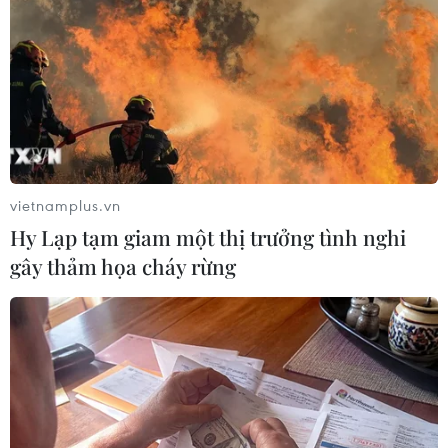
Theo dõi VietnamPlus
vietnamplus.vn
Hy Lạp tạm giam một thị trưởng tình nghi
TIN LIÊN QUAN
gây thảm họa cháy rừng