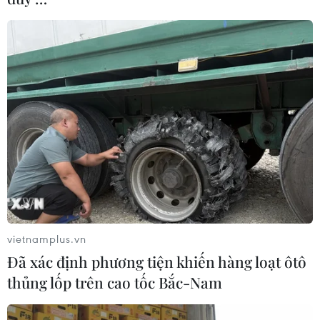
Đại hội thành lập Hội Trí thức Việt Nam
tại Nhật Bản
14/11/2019 15:20
Đại hội thảo luận và thông qua Điều lệ của AVIJ, bầu ra
Ban Chấp hành AVIJ nhiệm kỳ 2019-2021 gồm 9 thành
viên do ông Lê Đức Anh, tiến sỹ thuộc trường Đại học
Tokyo, làm Chủ tịch Hội.
vietnamplus.vn
Đã xác định phương tiện khiến hàng loạt ôtô
thủng lốp trên cao tốc Bắc-Nam