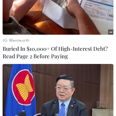
Gặp mặt trí thức khoa học và công nghệ
JG Wentworth
tiêu biểu năm 2019
Buried In $10,000+ Of High-Interest Debt?
14/05/2019 10:26
Read Page 2 Before Paying
Trong mọi thời đại, trí thức luôn là nên tảng của tiến bộ
xã hội và đội ngũ trí thức luôn đóng vai trò là lực lượng
nòng cốt, đi đầu trong sáng tạo, truyền bá trí thức và
xây dựng nền văn hiến dân tộc