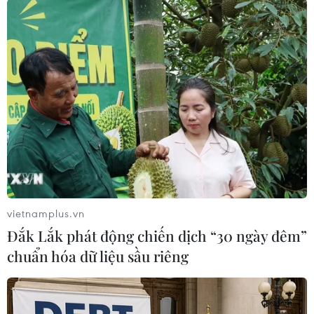
Ngân vì được AFFRC trao giải thưởng cao quý
này, đồng thời hy vọng nhà khoa học này sẽ tiếp
tục có thêm nhiều công trình nghiên cứu có giá
trị khác phục vụ cho công tác phòng chống dịch
trên gia súc, gia cầm ở Việt Nam và Nhật Bản.
Ngoài chị Ngân, hai nhà khoa học nước ngoài
khác được AFFRC trao giải thưởng lần này gồm
Tiến sỹ Jacobo Arango Mejia của Colombia với
công trình nghiên cứu về các loại cỏ làm thức
ăn cho gia súc giúp giảm thiểu lượng khí thải
gây hiệu ứng nhà kính và chống biến đổi khí
vietnamplus.vn
hậu, và Tiến sỹ Rebejith Kayattukandy Balan
Đắk Lắk phát động chiến dịch “30 ngày đêm”
của Ấn Độ với công trình nghiên cứu về các
chuẩn hóa dữ liệu sầu riêng
cách tiếp cận phân tử trong việc xác định, đa
dạng hóa và quản lý các côn trùng gây hại quan
trọng ở Ấn Độ./.