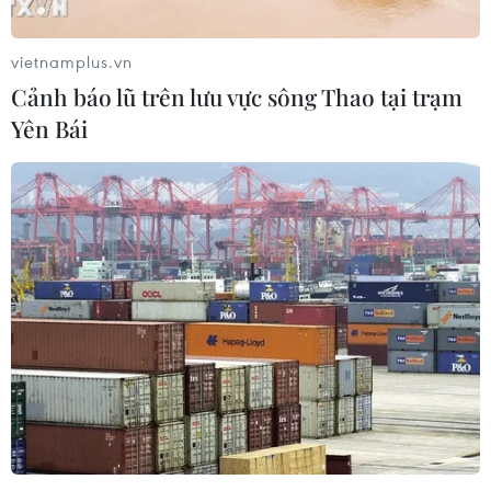
vietnamplus.vn
Cảnh báo lũ trên lưu vực sông Thao tại trạm
Yên Bái
Người góp phần xây dựng chuyên ngành
Thần kinh học Việt Nam
21/08/2019 02:58
Giáo sư-tiến sỹ-thầy thuốc nhân dân Lê Đức Hinh,