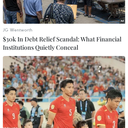
chính xác.
JG Wentworth
$30k In Debt Relief Scandal: What Financial
Institutions Quietly Conceal
Đại sứ Việt Nam tại Nhật Bản Vũ Hồng Nam chúc mừng chị Mai
Thị Ngân. (Ảnh: Đào Thanh Tùng/Vietnam+)
Ngày 26/11, tại tỉnh Ibaraki, Hội đồng Nghiên