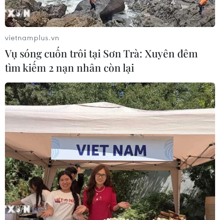
vietnamplus.vn
Vụ sóng cuốn trôi tại Sơn Trà: Xuyên đêm
tìm kiếm 2 nạn nhân còn lại
Mỹ "đang phối hợp" với các đồng minh
giải quyết vụ rò rỉ tài liệu mật
12/04/2023 10:22
Trợ lý của Tổng thống Mỹ Joe Biden cho biết Washington
đang phối hợp với các đồng minh xử lý vụ rò rỉ tài liệu
mật được cho là làm lộ năng lực quân sự của một số
đối tác của Mỹ.