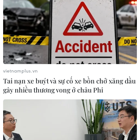
vietnamplus.vn
Tai nạn xe buýt và sự cố xe bồn chở xăng dầu
gây nhiều thương vong ở châu Phi