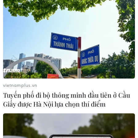
Mỹ tăng cường an ninh tình báo sau vụ rò
rỉ tài liệu mật
15/04/2023 02:29
Tổng thống Mỹ Joe Biden kêu gọi tăng cường an ninh
tình báo của nước này sau khi một vệ binh quốc gia trẻ
tuổi bị cáo buộc dàn dựng vụ rò rỉ tài liệu mật gây thiệt
hại lớn nhất kể từ năm 2013.
vietnamplus.vn
Tuyến phố đi bộ thông minh đầu tiên ở Cầu
Giấy được Hà Nội lựa chọn thí điểm