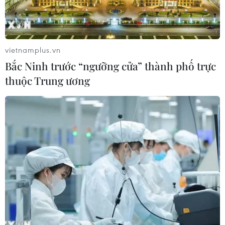
Mexico triển khai hàng nghìn binh sỹ
bảo vệ các vùng trồng bơ trọng điểm
07/08/2026 00:09
vietnamplus.vn
Bắc Ninh trước “ngưỡng cửa” thành phố trực
thuộc Trung ương
Mỹ: Lãi suất thế chấp tăng lên mức
cao nhất kể từ tháng Bảy năm ngoái
07/08/2026 00:05
Mỹ siết chặt quyền công dân theo nơi
sinh, mở rộng chống “du lịch sinh
con”
06/08/2026 22:59