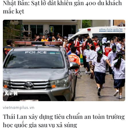
Nhật Bản: Sạt lở đất khiến gần 400 du khách
mê súng và ở độ tuổi 20, "là một thanh niên mạnh mẽ,
mắc kẹt
được huấn luyện và trang bị vũ khí."
vietnamplus.vn
Thái Lan xây dựng tiêu chuẩn an toàn trường
Video cận cảnh FBI bắt giữ nghi
học quốc gia sau vụ xả súng