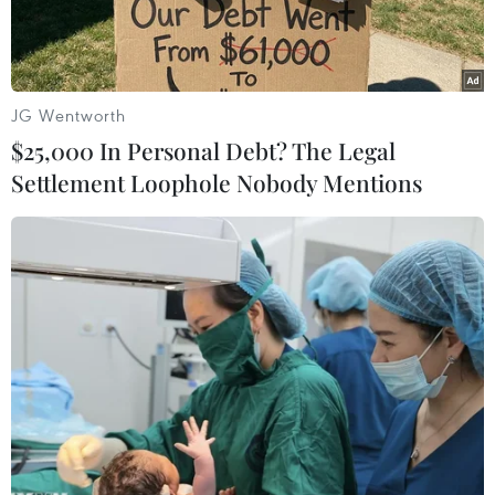
JG Wentworth
$25,000 In Personal Debt? The Legal
Settlement Loophole Nobody Mentions
Đối tượng Jack Douglas Teixeira, nghi phạm rò rỉ tài liệu mật
của Mỹ, bị bắt giữ ngày 13/4/2023. (Ảnh: WCVB/TTXVN)
Theo Sputnik, tờ Washington Post dẫn các
nguồn tin cho biết nhiều đồng minh của Mỹ bày
tỏ lo ngại về việc xử lý tài liệu mật của
Washington sau vụ rò rỉ về tình trạng của quân
đội Ukraine, cùng kế hoạch của Washington và
Tổ chức Hiệp ước Bắc Đại Tây Dương (NATO)