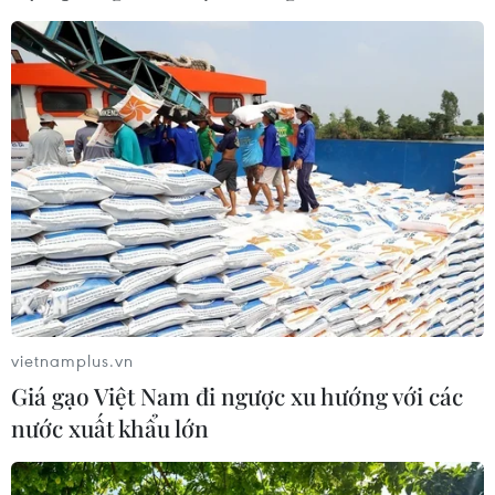
phạm rò rỉ tài liệu mật của Mỹ
14/04/2023 01:39
Đoạn video ghi cảnh FBI bắt nghi phạm làm rò rỉ tài liệu
mật Jack Douglas tại nhà riêng ở bang Massachusetts.
Các tài liệu bị rò rỉ được cho là có liên quan đến cuộc
xung đột ở Ukraine.
vietnamplus.vn
Giá gạo Việt Nam đi ngược xu hướng với các
nước xuất khẩu lớn