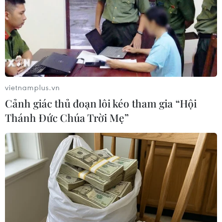
Theo dõi VietnamPlus
vietnamplus.vn
Cảnh giác thủ đoạn lôi kéo tham gia “Hội
TIN LIÊN QUAN
Thánh Đức Chúa Trời Mẹ”