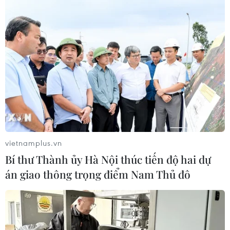
CƠ QUAN CHỦ QUẢN: THÔNG TẤN XÃ VIỆT NAM
Tổng Biên tập: TRẦN TIẾN DUẨN
Phó Tổng Biên tập: NGUYỄN THỊ TÁM, KHÚC THANH
THỦY
Sở hữu trí tuệ
Quy định sử dụng
vietnamplus.vn
RSS
Hỗ trợ
Bí thư Thành ủy Hà Nội thúc tiến độ hai dự
Ngôn ngữ
TTXVN
án giao thông trọng điểm Nam Thủ đô
Dịch vụ tin
Quảng cáo
Liên hệ