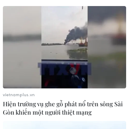
golf của Tổng thống Trump
05/08/2026 06:57
Mỹ cấm xuất khẩu vật liệu pin tái chế
và phế liệu vonfram trong một năm
05/08/2026 06:53
Brazil hạ cấp quan hệ với Argentina,
căng thẳng ngoại giao với Mỹ
05/08/2026 03:55
vietnamplus.vn
Hiện trường vụ ghe gỗ phát nổ trên sông Sài
Gòn khiến một người thiệt mạng
Xem thêm