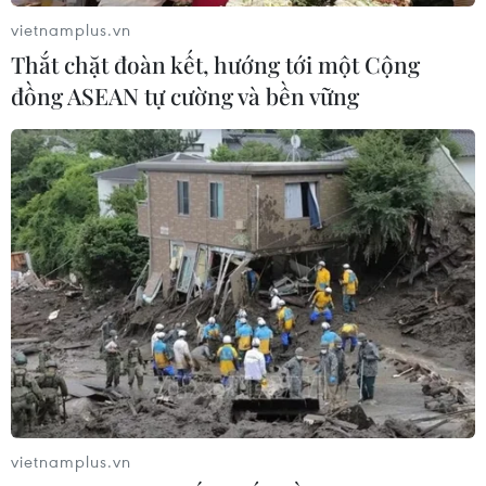
vietnamplus.vn
Thắt chặt đoàn kết, hướng tới một Cộng
đồng ASEAN tự cường và bền vững
Hé lộ thông tin về thủ phạm trong vụ rò rỉ
tài liệu mật của Mỹ
13/04/2023 05:09
Người làm rò rỉ các tài liệu mật của Mỹ dẫn đến một
vietnamplus.vn
cuộc điều tra an ninh quốc gia có biệt danh OG, đam