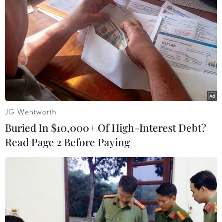
JG Wentworth
Buried In $10,000+ Of High-Interest Debt?
Read Page 2 Before Paying
#tài liệu mật
#rò rỉ tài liệu mật
#tình báo
#Washington
#Ngũ Nhãn
#Five Eyes
#chia sẻ thông tin
Hàn Quốc
Mỹ