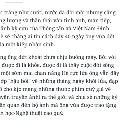
ạc trắng như cước, nước da đồi mồi nhưng căng
ng lượng và thần thái vẫn tinh anh, mẫn tiệp,
 ảnh kỳ cựu của Thông tấn xã Việt Nam Đinh
 sẽ chẳng ai tin cách đây 40 ngày ông vừa đột
ủa một kiếp nhân sinh.
ng ông dứt khoát chưa chịu buông máy. Bởi với
ược đi là khỏe, được đi là thấy cuộc đời sống
ng một sớm mai chan nắng Hè rực lửa ông vẫn đầy
lớp "hậu bối" về những tháng ngày khói lửa, đạp
ố cho kịp mang những thước phim quý giá về
uyến truyền ảnh) ra thế giới và chia sẻ những kỷ
ên quan đến bộ ảnh mà ông vừa được trao tặng
n học-Nghệ thuật cao quý.