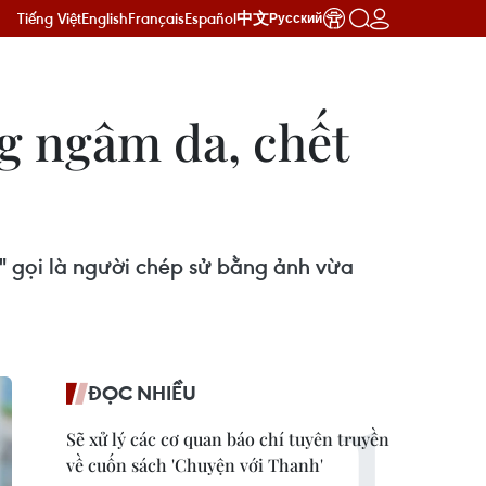
Tiếng Việt
English
Français
Español
中文
Русский
g ngâm da, chết
 gọi là người chép sử bằng ảnh vừa
ĐỌC NHIỀU
Sẽ xử lý các cơ quan báo chí tuyên truyền
về cuốn sách 'Chuyện với Thanh'