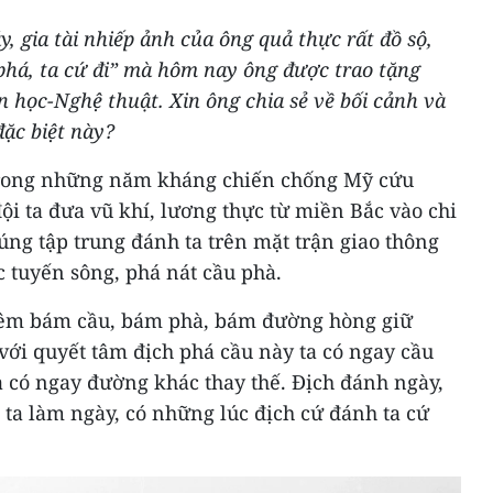
, gia tài nhiếp ảnh của ông quả thực rất đồ sộ,
 phá, ta cứ đi” mà hôm nay ông được trao tặng
 học-Nghệ thuật. Xin ông chia sẻ về bối cảnh và
ặc biệt này?
ong những năm kháng chiến chống Mỹ cứu
ội ta đưa vũ khí, lương thực từ miền Bắc vào chi
ng tập trung đánh ta trên mặt trận giao thông
ác tuyến sông, phá nát cầu phà.
đêm bám cầu, bám phà, bám đường hòng giữ
ới quyết tâm địch phá cầu này ta có ngay cầu
a có ngay đường khác thay thế. Địch đánh ngày,
ta làm ngày, có những lúc địch cứ đánh ta cứ