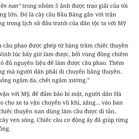
yền nan”
trong nhóm 5 ảnh được trao giải của tôi
ộng lớn. Đó là cây cầu Bầu Bàng gắn với trận
ng trong lịch sử đấu tranh của dân tộc ta với Mỹ
là cầu phao được ghép từ hàng trăm chiếc thuyền
Ninh lúc bấy giờ làm được, bởi vùng đồng chiêm
 có đủ nguyên liệu để làm được cầu phao. Thêm
ng mà người dân phải di chuyển bằng thuyền.
“sống ngâm da, chết ngâm xương.”
 vận với Mỹ, để đảm bảo bí mật, người dân Hà
 cho xe ta vận chuyển vũ khí, xăng… vào ban
hiếc thuyền nan dùng làm cầu được di tản,
cây ven sông. Chiếc cầu cơ động ấy đã giúp từng
ông.