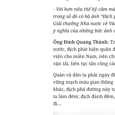
- Với hơn nửa thế kỷ cầm máy
trong số đó có bộ ảnh “Địch
Giải thưởng Nhà nước về Văn
ý nghĩa của những bức ảnh đ
Ông Đinh Quang Thành:
Tr
nước, địch phát hiện quân đ
viện cho miền Nam, nên chú
vận tải, liên tục tấn công c
Quân và dân ta phải ngày 
vững mạch máu giao thông v
khác, địch phá đường này t
ta làm đêm; địch đánh đêm, 
đi…