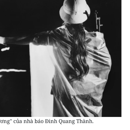
ương" của nhà báo Đinh Quang Thành.