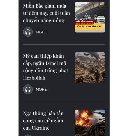
Miền Bắc giảm mưa
từ đêm nay, cuối tuần
chuyển nắng nóng
NGHE
Mỹ can thiệp khẩn
cấp, ngăn Israel mở
rộng đòn trừng phạt
Hezbollah
NGHE
Nga thông báo tấn
công căn cứ ngầm
của Ukraine