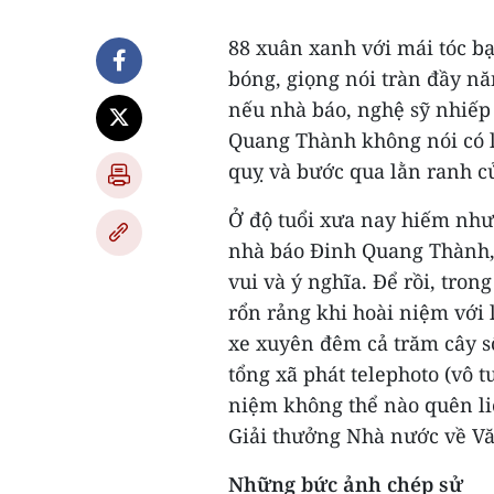
88 xuân xanh với mái tóc b
bóng, giọng nói tràn đầy nă
nếu nhà báo, nghệ sỹ nhiếp
Quang Thành không nói có lẽ
quỵ và bước qua lằn ranh c
Ở độ tuổi xưa nay hiếm như
nhà báo Đinh Quang Thành, đ
vui và ý nghĩa. Để rồi, tro
rổn rảng khi hoài niệm với 
xe xuyên đêm cả trăm cây s
tổng xã phát telephoto (vô t
niệm không thể nào quên li
Giải thưởng Nhà nước về Vă
Những bức ảnh chép sử