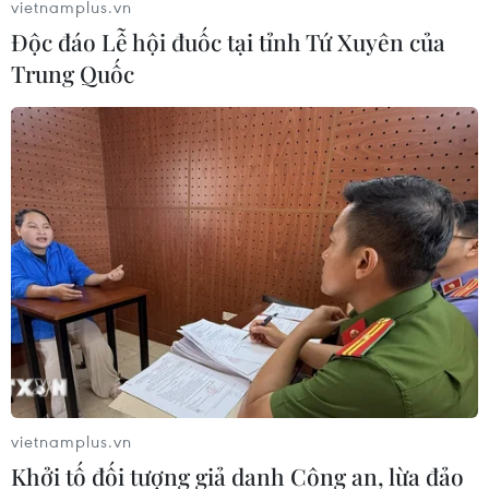
vietnamplus.vn
Độc đáo Lễ hội đuốc tại tỉnh Tứ Xuyên của
Hàn Quốc mở rộng điều tra nghi vấn
Trung Quốc
thông đồng giá sang ngành hóa dầu
06/08/2026 06:56
Làn sóng tấn công mạng nhằm vào
các quỹ đầu cơ lớn của Mỹ
06/08/2026 06:47
Meta tung công cụ AI lập trình tự
động cho nhà phát triển
06/08/2026 06:40
vietnamplus.vn
Khởi tố đối tượng giả danh Công an, lừa đảo