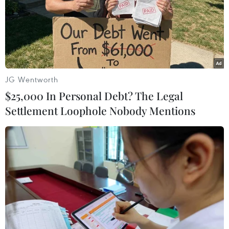
ngân hàng
06/08/2026 11:43
Hướng tới mục tiêu quy mô dự trữ
đạt 1% GDP vào năm 2030
JG Wentworth
06/08/2026 10:23
$25,000 In Personal Debt? The Legal
Settlement Loophole Nobody Mentions
Chứng khoán 6/8: Cổ phiếu hóa chất
tăng trần, trắng bên bán giữa phiên
đỏ lửa
06/08/2026 09:40
Lâm Đồng vào cao điểm vụ cá Nam,
ngư dân phấn khởi vươn khơi