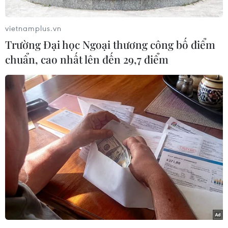
Văn Hưng (Vietnam+)
vietnamplus.vn
Trường Đại học Ngoại thương công bố điểm
chuẩn, cao nhất lên đến 29,7 điểm
#NXP Semiconductors
#Chip
#CFO