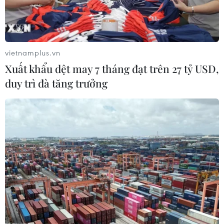
Mỹ áp thuế 15% đối với nguyên liệu
quan trọng để sản xuất chip
07/08/2026 00:56
vietnamplus.vn
Xuất khẩu dệt may 7 tháng đạt trên 27 tỷ USD,
Google Wallet cho phép phụ huynh
duy trì đà tăng trưởng
thiết lập số dư an toàn của con cái
06/08/2026 23:44
ChatGPT cung cấp tính năng chat
không giới hạn cho người dùng miễn
phí
06/08/2026 23:32
Phát hiện lỗ hổng bảo mật nghiêm