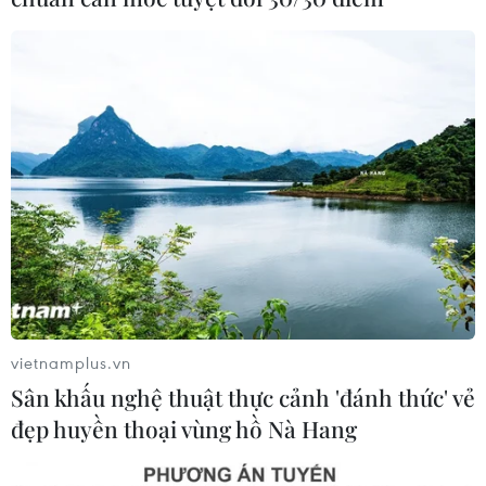
Xem thêm
CƠ QUAN CHỦ QUẢN: THÔNG TẤN XÃ VIỆT NAM
Tổng Biên tập: TRẦN TIẾN DUẨN
Phó Tổng Biên tập: NGUYỄN THỊ TÁM, KHÚC THANH
THỦY
vietnamplus.vn
Sân khấu nghệ thuật thực cảnh 'đánh thức' vẻ
Sở hữu trí tuệ
Quy định sử dụng
đẹp huyền thoại vùng hồ Nà Hang
RSS
Hỗ trợ