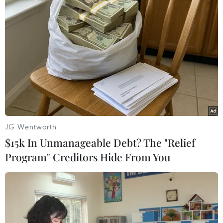
Naver và NVIDIA tăng tốc xây dựng
“Nhà máy AI,” hướng tới doanh thu
từ năm 2027
07/08/2026 13:01
APIE Camp 2026: Kết nối sinh viên
Việt Nam với cộng đồng Internet
quốc tế
JG Wentworth
07/08/2026 12:04
$15k In Unmanageable Debt? The "Relief
Program" Creditors Hide From You
Khởi động RE:ACT: Thử thách thanh
niên đổi mới sáng tạo vì cộng đồng
bền vững
07/08/2026 10:33