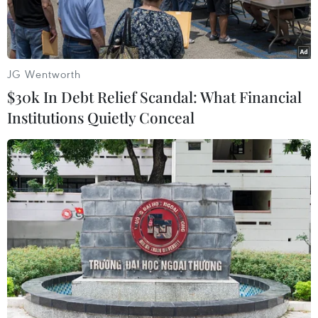
Sundstroem của họ sẽ từ nhiệm vào cuối tháng
Bảy này vì những lý do cá nhân.
Thay vị trí của Sundstroem sẽ là Phó Chủ tịch
JG Wentworth
điều hành của NXP Semiconductors, Peter Kelly.
$30k In Debt Relief Scandal: What Financial
Institutions Quietly Conceal
Trước đó, ông Kelly từng là CFO của các hãng
UGI Corp và Agere Systems Inc.Tới hồi tháng Ba
năm ngoái, ông mới bắt đầu gia nhập NXP
Semiconductors.
Giá cổ phiếu lúc đóng cửa của nhà sản xuất chip
trên đạt mức 26,27 USD vào hôm thứ Sáu vừa
qua trên sàn Nasdaq./.