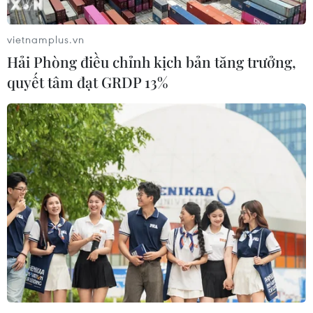
trọng trên loạt trình duyệt tích hợp
AI
vietnamplus.vn
06/08/2026 15:57
Hải Phòng điều chỉnh kịch bản tăng trưởng,
quyết tâm đạt GRDP 13%
Thành lập Hội đồng cấp Nhà nước
xét tặng các giải thưởng khoa học và
công nghệ
06/08/2026 14:19
Đến năm 2030, Việt Nam làm chủ ít
nhất 4 công nghệ chiến lược
06/08/2026 12:58
Trung Quốc vận hành giàn phát điện