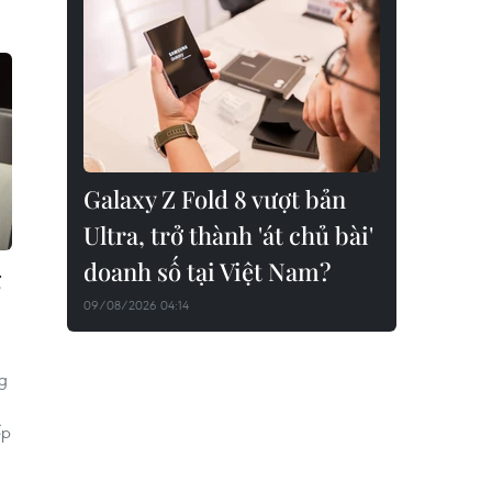
Galaxy Z Fold 8 vượt bản
Ultra, trở thành 'át chủ bài'
doanh số tại Việt Nam?
g
09/08/2026 04:14
g
ếp