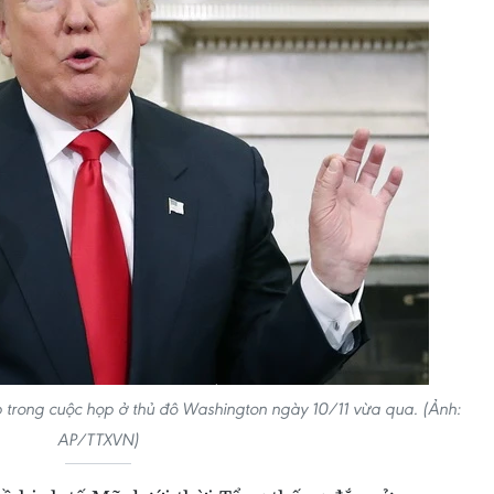
trong cuộc họp ở thủ đô Washington ngày 10/11 vừa qua. (Ảnh:
AP/TTXVN)