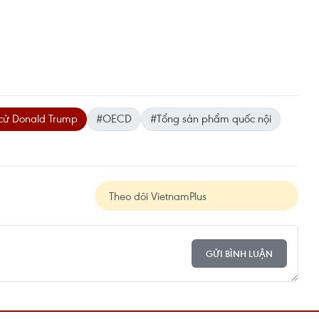
cử Donald Trump
#OECD
#Tổng sản phẩm quốc nội
Theo dõi VietnamPlus
GỬI BÌNH LUẬN