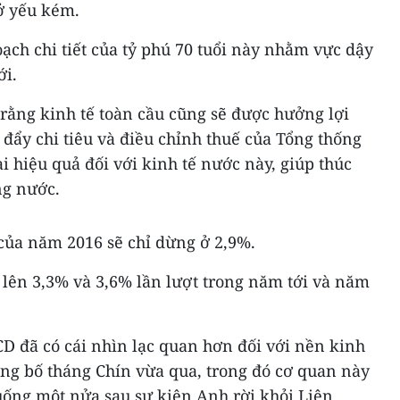
ở yếu kém.
ạch chi tiết của tỷ phú 70 tuổi này nhằm vực dậy
ới.
rằng kinh tế toàn cầu cũng sẽ được hưởng lợi
đẩy chi tiêu và điều chỉnh thuế của Tổng thống
 hiệu quả đối với kinh tế nước này, giúp thúc
ng nước.
ủa năm 2016 sẽ chỉ dừng ở 2,9%.
 lên 3,3% và 3,6% lần lượt trong năm tới và năm
D đã có cái nhìn lạc quan hơn đối với nền kinh
ông bố tháng Chín vừa qua, trong đó cơ quan này
uống một nửa sau sự kiện Anh rời khỏi Liên