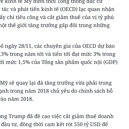
ề kinh tế Mỹ dưới thời Tổng thống đắc cử
tác và phát tiển kinh tế (OECD) lạc quan nhận
y chi tiêu công và cắt giảm thuế của vị tỷ phú
một thế giới tăng trưởng gấp đôi trong những
bố ngày 28/11, các chuyên gia của OECD dự báo
,3% trong năm tới và tiến tới đạt mức 3% trong
với mức 1,5% của Tổng sản phẩm quốc nội (GDP)
ỹ sẽ quay lại đà tăng trưởng vừa phải trong
ạnh trong năm 2018 chủ yếu do chính sách hỗ
 vào năm 2018.
 ông Trump đã đề cao việc cắt giảm thuế doanh
đầu tư, đồng thời cam kết rót 550 tỷ USD để