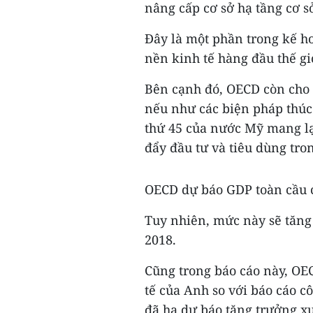
nâng cấp cơ sở hạ tầng cơ s
Đây là một phần trong kế ho
nền kinh tế hàng đầu thế gi
Bên cạnh đó, OECD còn cho 
nếu như các biện pháp thúc 
thứ 45 của nước Mỹ mang lại
đẩy đầu tư và tiêu dùng tro
OECD dự báo GDP toàn cầu c
Tuy nhiên, mức này sẽ tăng
2018.
Cũng trong báo cáo này, OEC
tế của Anh so với báo cáo c
đã hạ dự báo tăng trưởng x