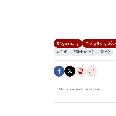
#Ngân hàng
#Tổng thống đắc 
#GDP
#Kinh tế Mỹ
Mỹ