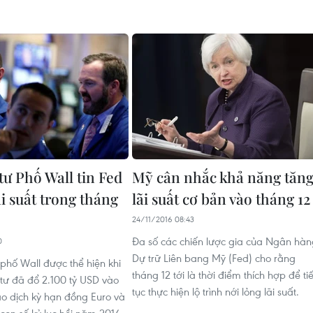
tư Phố Wall tin Fed
Mỹ cân nhắc khả năng tăn
ãi suất trong tháng
lãi suất cơ bản vào tháng 12
24/11/2016 08:43
Đa số các chiến lược gia của Ngân hàn
0
Dự trữ Liên bang Mỹ (Fed) cho rằng
 phố Wall được thể hiện khi
tháng 12 tới là thời điểm thích hợp để ti
tư đã đổ 2.100 tỷ USD vào
tục thực hiện lộ trình nới lỏng lãi suất.
iao dịch kỳ hạn đồng Euro và