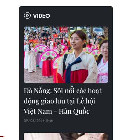
VIDEO
Đà Nẵng: Sôi nổi các hoạt
động giao lưu tại Lễ hội
Việt Nam - Hàn Quốc
09/08/2026 11:46