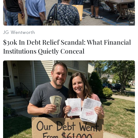
JG Wentworth
$30k In Debt Relief Scandal: What Financial
Institutions Quietly Conceal
Xếp hàng nộp đơn xin việc tại New York. (Nguồn: Getty Images)
Theo số liệu vừa được Bộ Lao động Mỹ công bố
ngày 10/11, số đơn xin hưởng trợ cấp thất
nghiệp của nước này trong tuần kết thúc vào
ngày 5/11 đã giảm 11.000 xuống mức mới được
điều chỉnh theo mùa là 254.000 đơn, thấp hơn