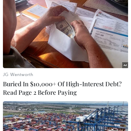
TIN LIÊN QUAN
JG Wentworth
Buried In $10,000+ Of High-Interest Debt?
Read Page 2 Before Paying
Báo cáo việc làm tại Mỹ tiếp sức cho
chứng khoán châu Á
04/04/2016 07:51