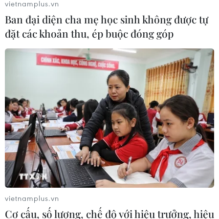
vietnamplus.vn
Ban đại diện cha mẹ học sinh không được tự
Chuyên gia quốc tế đánh giá tích cực
đặt các khoản thu, ép buộc đóng góp
về tiền đồng của Việt Nam
07/08/2026 12:46
Phép thử sức chống chịu của kinh tế
ASEAN
07/08/2026 12:35
Thuế polysilicon: Doanh nghiệp Hàn
Quốc tại Mỹ có lợi thế
07/08/2026 12:17
vietnamplus.vn
Cơ cấu, số lượng, chế độ với hiệu trưởng, hiệu