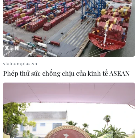
Báo cáo khả quan về thị trường việc làm Mỹ giúp chỉ số
Nikkei 225 của Nhật Bản tăng 0,2% lên 16.197,79 điểm;
thị trường Sydney cộng thêm 0,8%, thị trường Singapore
ghi nhận tăng 0,4%.
vietnamplus.vn
Phép thử sức chống chịu của kinh tế ASEAN