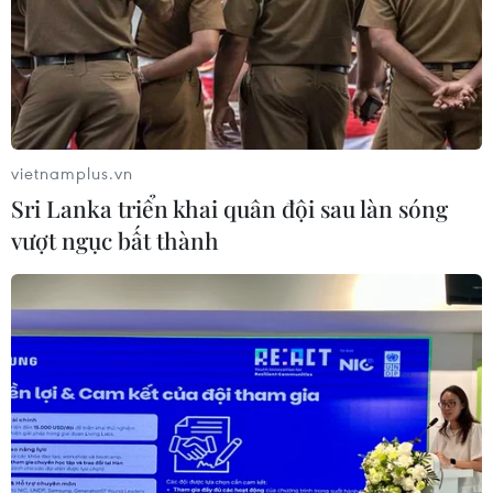
Ninh
07/08/2026 08:33
Canh tác biển - động lực mới cho
kinh tế biển Việt Nam
vietnamplus.vn
07/08/2026 08:14
Sri Lanka triển khai quân đội sau làn sóng
vượt ngục bất thành
Giá vàng hướng tới tuần tăng mạnh
nhất kể từ tháng 1/2026
07/08/2026 08:14
Hạn hán nghiêm trọng đe dọa "huyết
mạch" kinh tế châu Âu