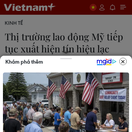
KINH TẾ
Thị trường lao động Mỹ tiếp
tục xuất hiện tín hiệu lạc
quan
Khám phá thêm
11/11/2016 09:06
Thị trường lao động Mỹ đã ghi nhận 88 tuần liên
tiếp có số đơn xin hưởng trợ cấp thất nghiệp dưới
mức 300.000 đơn, chuỗi thời gian dài nhất kể từ
năm 1970.