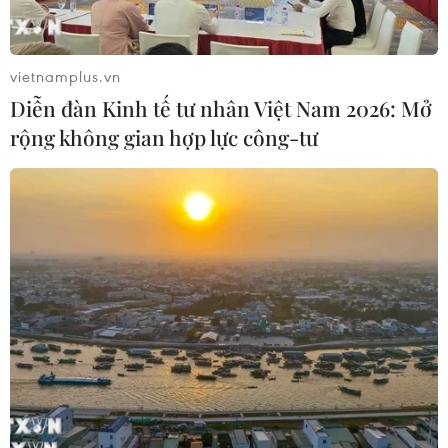
vietnamplus.vn
Thị trường việc làm Mỹ quyết định việc
Diễn đàn Kinh tế tư nhân Việt Nam 2026: Mở
tăng lãi suất của Fed
rộng không gian hợp lực công-tư
22/06/2016 11:29
Theo Chủ tịch Cục Dự trữ Liên bang Mỹ, Fed sẽ cẩn
trọng trong chính sách lãi suất cho đến khi thị trường lao
động vững mạnh - điều báo hiệu kinh tế Mỹ sẽ không
sa sút.