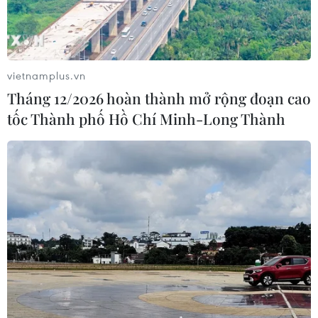
vietnamplus.vn
Tháng 12/2026 hoàn thành mở rộng đoạn cao
tốc Thành phố Hồ Chí Minh-Long Thành
TIN CÙNG CHUYÊN MỤC
Cơ cấu lại vốn nhà nước tại doanh
nghiệp gắn với mục tiêu tăng trưởng
hai con số
07/08/2026 13:16