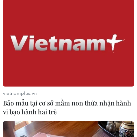
#Việc làm
#Thị trường lao động
#Tìm việc tại Mỹ
#Trợ cấp thất nghiệp
#Fed
#Donald Trump
Mỹ
vietnamplus.vn
Theo dõi VietnamPlus
Bảo mẫu tại cơ sở mầm non thừa nhận hành
vi bạo hành hai trẻ