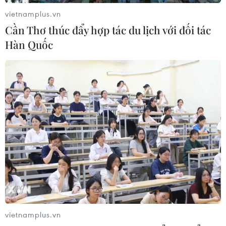
vietnamplus.vn
Cần Thơ thúc đẩy hợp tác du lịch với đối tác
Hàn Quốc
Thị trường lao động Mỹ khởi sắc, số việc
làm tăng vượt dự đoán
06/08/2016 03:36
Thị trường lao động Mỹ tiếp tục khởi sắc sau khi báo
cáo việc làm mới nhất của Bộ Lao động nước này cho
thấy số việc làm mới trong tháng 7 vừa qua tăng vượt
mức dự đoán.
vietnamplus.vn