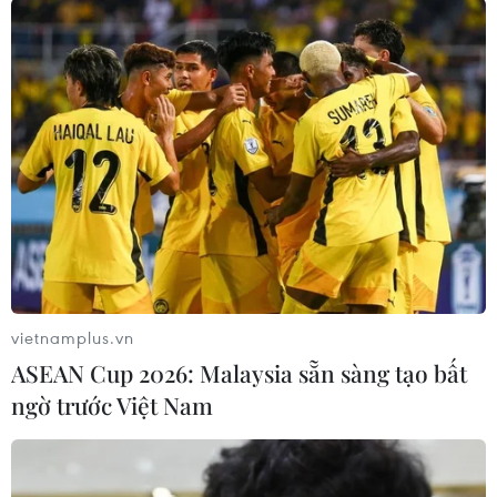
TIN CÙNG CHUYÊN MỤC
Đường ống xuyên Sahara-bước tiến
mới trong liên kết năng lượng châu
Phi
09/08/2026 15:41
Cộng hòa Dân chủ Congo ghi nhận
hơn 300 trẻ em tử vong do Ebola
08/08/2026 15:21
vietnamplus.vn
ASEAN Cup 2026: Malaysia sẵn sàng tạo bất
Giao tranh dữ dội ở miền Tây Libya,
ngờ trước Việt Nam
nhiều tù nhân vượt ngục
05/08/2026 05:58