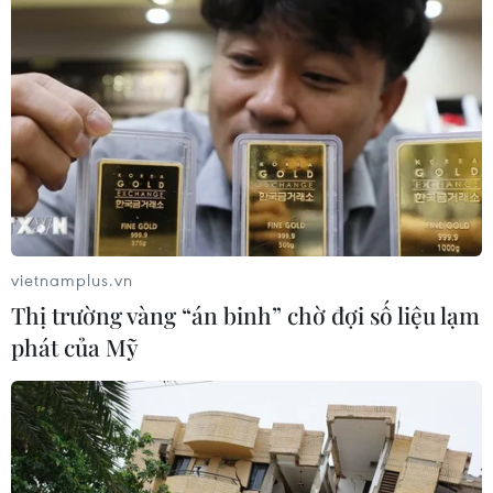
Lở đất tại Ethiopia khiến ít nhất 14
người thiệt mạng
04/08/2026 10:53
Kế hoạch đồng tiền chung Tây Phi
đối mặt thách thức
03/08/2026 23:10
vietnamplus.vn
Thị trường vàng “án binh” chờ đợi số liệu lạm
phát của Mỹ
Nigeria: Hơn 100 người bị bắt cóc ở
bang Zamfara
03/08/2026 11:32