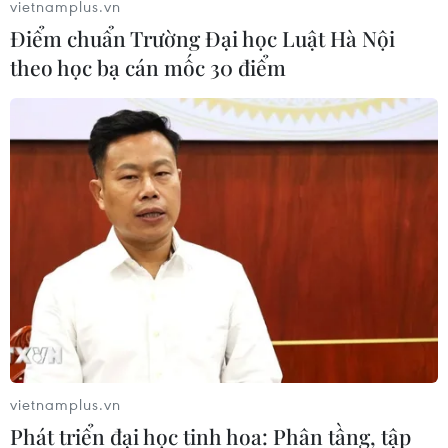
vietnamplus.vn
Điểm chuẩn Trường Đại học Luật Hà Nội
theo học bạ cán mốc 30 điểm
AfDB cảnh báo "siêu" El Nino có thể
khiến châu Phi thiệt hại 20 tỷ USD
26/07/2026 15:42
Algeria xây dựng cơ chế quốc gia
kiểm chứng thông tin nhằm chống
tin giả
26/07/2026 14:50
"Siêu quần thể" cá voi lưng gù đối
mặt rủi ro hàng hải
vietnamplus.vn
26/07/2026 10:27
Phát triển đại học tinh hoa: Phân tầng, tập