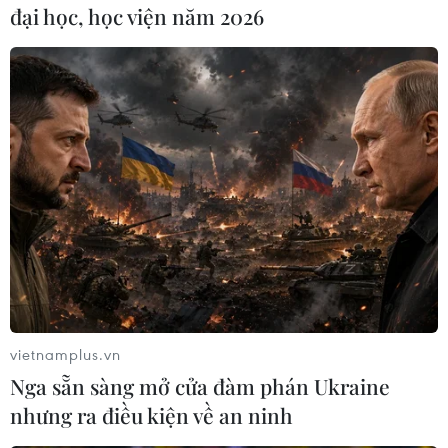
đại học, học viện năm 2026
#Ai Cập
#IAEA
#El-Baradei
#Ứng cử viên tổng thống
Ai Cập
Anh
Theo dõi VietnamPlus
vietnamplus.vn
Nga sẵn sàng mở cửa đàm phán Ukraine
nhưng ra điều kiện về an ninh