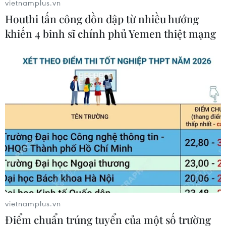
vietnamplus.vn
Hội đồng tối cao các lực lượng vũ trang Ai Cập
Houthi tấn công dồn dập từ nhiều hướng
(CSAF),Nguyên soái Mohamed Hussein Tantawi
tiếp riêng rẽ.
khiến 4 binh sĩ chính phủ Yemen thiệt mạng
Các cuộc gặp này tậptrung vào những vấn đề
như các diễn biến vừa qua và tình hình hiện tại
ởtrong nước./.
(TTXVN/Vietnam+)
vietnamplus.vn
Điểm chuẩn trúng tuyển của một số trường