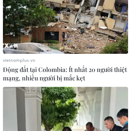
Châu Phi tận dụng lợi thế quang điện
cho ngành xe điện
03/08/2026 09:46
Động đất mạnh làm rung chuyển
nhiều khu vực tại Ai Cập
vietnamplus.vn
03/08/2026 03:11
Động đất tại Colombia: Ít nhất 20 người thiệt
mạng, nhiều người bị mắc kẹt
90 người thiệt mạng trong khủng
hoảng di cư tại Ceuta
02/08/2026 23:08
Giao tranh tại Sudan leo thang, hàng