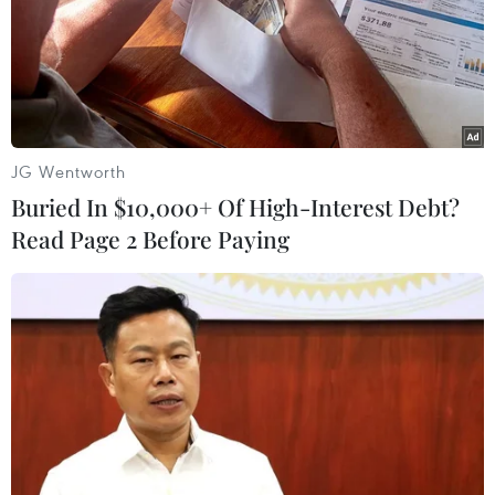
24/02/2015 14:09
Ngày 24/2, Chủ tịch nước Trương Tấn Sang đã dự "Tết
trồng cây đời đời nhớ ơn Bác Hồ" Xuân Ất Mùi năm
2015 tại Đền Hùng, Phú Thọ.
JG Wentworth
Buried In $10,000+ Of High-Interest Debt?
Read Page 2 Before Paying