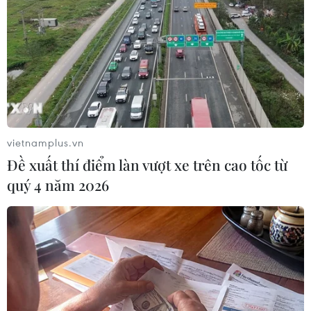
Công nghệ cao Hòa Lạc (Hà Nội) và tham gia Tết trồng
cây đời đời nhớ ơn Bác Hồ.
vietnamplus.vn
Đề xuất thí điểm làn vượt xe trên cao tốc từ
quý 4 năm 2026
Chủ tịch nước phát động Tết trồng cây
Xuân Ất Mùi năm 2015