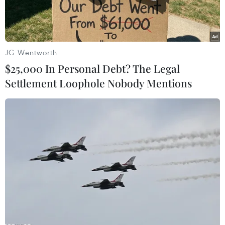
JG Wentworth
$25,000 In Personal Debt? The Legal
Settlement Loophole Nobody Mentions
(Ảnh minh họa: Phạm Kiên/TTXVN)
Ngày 26/2, tại khu mộ Đại tướng Võ Nguyên
Giáp (Vũng Chùa - Đảo Yến, xã Quảng Đông,
Quảng Trạch, Quảng Bình), Trung ương Đoàn