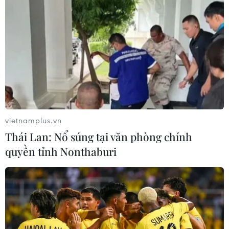
làm giả gạo Séng Cù, thu giữ hơn 22
tấn
10/08/2026 08:59
Cộng đồng người Việt tại Nhật Bản
chủ động góp sức vào hội nhập quốc
tế
10/08/2026 08:48
vietnamplus.vn
Thái Lan: Nổ súng tại văn phòng chính
Thành phố Hồ Chí Minh: Điểm
quyền tỉnh Nonthaburi
chuẩn tuyển sinh đại học phân hóa
theo nhóm ngành
10/08/2026 08:00
Tây Ninh: Hơn 3.000 mộ liệt