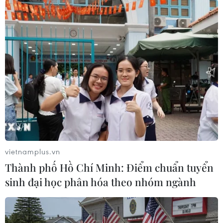
#Quảng Bình
#Vũng Chùa Đảo Yến
#Đại tướng Võ Nguyên Giáp
#Tết Trồng cây
#Trung ương Đoàn Thanh niên
#Cây báng
#Cây phi lao
Quảng Bình
Quảng Trị
Theo dõi VietnamPlus
vietnamplus.vn
Thành phố Hồ Chí Minh: Điểm chuẩn tuyển
sinh đại học phân hóa theo nhóm ngành
TIN LIÊN QUAN