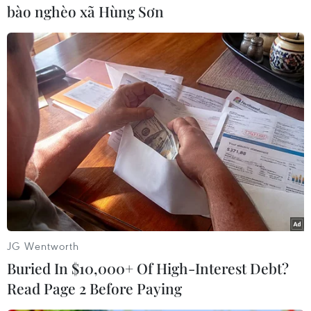
bào nghèo xã Hùng Sơn
Vì vậy, các doanh nghiệp viễn thông-công nghệ
thông tin sẽ tiếp tục đẩymạnh dịch vụ nội dung
thông tin qua các hộp thư trả lời tự động; các
sản phẩmdịch vụ phục vụ giáo dục như đào tạo
trực tuyến, giáo trình trực tuyến. Các dịchvụ
thương mại điện tử, thanh toán điện tử, truyền
hình tương tác... cũng sẽ đượcđầu tư phát
triển./.
Việt Hà (TTXVN/Vietnam+)
JG Wentworth
Buried In $10,000+ Of High-Interest Debt?
Read Page 2 Before Paying