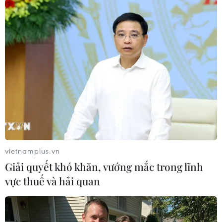
#Công nghệ
#Nghiên cứu
#Phát triển
#Điều kiện
Việt Nam
vietnamplus.vn
Giải quyết khó khăn, vướng mắc trong lĩnh
Theo dõi VietnamPlus
vực thuế và hải quan