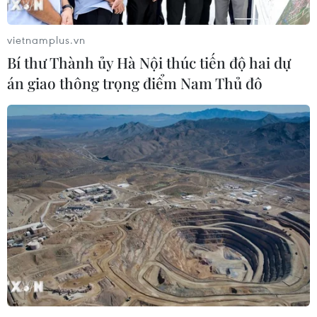
07/08/2026 04:28
vietnamplus.vn
Mỹ áp thuế 15% đối với nguyên liệu
Bí thư Thành ủy Hà Nội thúc tiến độ hai dự
quan trọng để sản xuất chip
án giao thông trọng điểm Nam Thủ đô
07/08/2026 00:56
Google Wallet cho phép phụ huynh
thiết lập số dư an toàn của con cái
06/08/2026 23:44
ChatGPT cung cấp tính năng chat
không giới hạn cho người dùng miễn
phí
06/08/2026 23:32