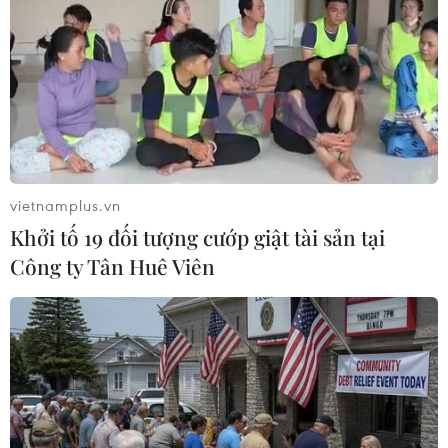
việc
07/08/2026 23:38
Naver và NVIDIA tăng tốc xây dựng
“Nhà máy AI,” hướng tới doanh thu
từ năm 2027
07/08/2026 13:01
vietnamplus.vn
Khởi tố 19 đối tượng cướp giật tài sản tại
APIE Camp 2026: Kết nối sinh viên
Công ty Tân Huê Viên
Việt Nam với cộng đồng Internet
quốc tế
07/08/2026 12:04
Khởi động RE:ACT: Thử thách thanh
niên đổi mới sáng tạo vì cộng đồng